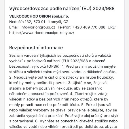
Výrobce/dovozce podle nařízení (EU) 2023/988
VELKOOBCHOD ORION spol.s.r.o.
Nedošín 132, 570 01 Litomyšl, CZ
Email: info@oriongroup.cz Telefon: +420 469 770 088 URL:
https://www.oriondomacipotreby.cz/
Bezpečnostní informace
Seznam varování týkajících se bezpečnosti stolů a válečků
vychází z požadavků nařízení (EU) 2023/988 o obecné
bezpečnosti výrobků (GPSR): 1. Před prvním použitím umyjte
stoličku a váleček teplou mýdlovou vodou a důkladně osušte.
2. Nepoužívejte ostré čisticí prostředky ani hrubé houbičky,
které by mohly poškodit povrch. 3. Ujistěte se, že je vál
stabilní a během používání neklouže, aby se zabránilo
náhodnému posunutí a poškození. 4. Zkontrolujte, zda je
váleček hladký a bez ostrých hran nebo otřepů, které by
mohly poranit ruce nebo poškodit těsto. 5. Pokud jsou vál
nebo váleček vyrobeny ze dřeva, pravidelně je olejujte, aby se
zabránilo vysychání a praskání. Používejte olej určený pro styk
s potravinami. 6. Vyhněte se ponechání dřevěné stoličky nebo
válečku ve vodě nebo vlhkém prostředí po delší dobu, abyste