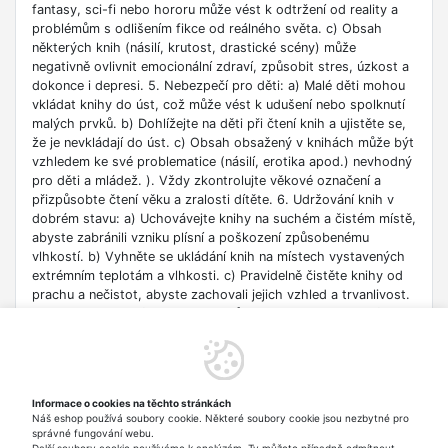
fantasy, sci-fi nebo hororu může vést k odtržení od reality a
problémům s odlišením fikce od reálného světa. c) Obsah
některých knih (násilí, krutost, drastické scény) může
negativně ovlivnit emocionální zdraví, způsobit stres, úzkost a
dokonce i depresi. 5. Nebezpečí pro děti: a) Malé děti mohou
vkládat knihy do úst, což může vést k udušení nebo spolknutí
malých prvků. b) Dohlížejte na děti při čtení knih a ujistěte se,
že je nevkládají do úst. c) Obsah obsažený v knihách může být
vzhledem ke své problematice (násilí, erotika apod.) nevhodný
pro děti a mládež. ). Vždy zkontrolujte věkové označení a
přizpůsobte čtení věku a zralosti dítěte. 6. Udržování knih v
dobrém stavu: a) Uchovávejte knihy na suchém a čistém místě,
abyste zabránili vzniku plísní a poškození způsobenému
vlhkostí. b) Vyhněte se ukládání knih na místech vystavených
extrémním teplotám a vlhkosti. c) Pravidelně čistěte knihy od
prachu a nečistot, abyste zachovali jejich vzhled a trvanlivost.
7. Zdroje informací: a) Ověřte si důvěryhodnost informací
obsažených v knize, zejména pokud je používáte pro
vzdělávací nebo profesní účely. b) Věnujte pozornost datu
vydání, protože znalosti v některých oblastech se rychle
deaktualizují. c) Při používání odkazů nebo internetových
Informace o cookies na těchto stránkách
zdrojů uvedených v knize buďte opatrní a dodržujte pravidla
Náš eshop používá soubory cookie. Některé soubory cookie jsou nezbytné pro
bezpečnosti na síti. 8. Autorská práva: a) Dodržujte autorská
správné fungování webu.
práva obsahu zpřístupněného v knize.