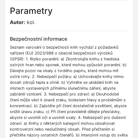
Parametry
Autor:
kol.
Bezpečnostní informace
Seznam varování o bezpečnosti knih vychází z požadavků
nařízení (EU) 2023/988 o obecné bezpečnosti výrobků
(GPSR): 1. Riziko poranění: a) Zkontrolujte knihu z hlediska
ostrých hran nebo sponek, které mohou způsobit poranění. b)
Dávejte pozor na obaly z tvrdého papíru, které mohou mít
ostré rohy. 2. Nebezpečí požáru: a) Uchovávejte knihy mimo
dosah zdrojů tepla a ohně. b) Vyhněte se ukládání knih na
místech vystavených přímému slunečnímu záření, abyste
zabránili vznícení. 3. Nebezpečí pro zdraví: a) Dlouhodobé
čtení může vést k únavě zraku, bolestem hlavy a problémům s
koncentrací. b) Zajistěte při čtení dostatečné osvětlení, abyste
snížili únavu zraku. c) Při čtení pravidelně dělejte přestávky,
abyste si uvolnili oči a uvolnili svaly. 4. Nebezpečí pro duševní
zdraví: a) Knihy z některých kategorií mohou obsahovat
kontroverzní nebo neslučitelný obsah. Před přečtením si
přečtěte názory ostatních čtenářů. b) Intenzivní vstup do světa