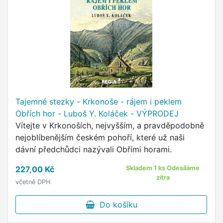
Tajemné stezky - Krkonoše - rájem i peklem
Obřích hor - Luboš Y. Koláček - VÝPRODEJ
Vítejte v Krkonoších, nejvyšším, a pravděpodobně
nejoblíbenějším českém pohoří, které už naši
dávní předchůdci nazývali Obřími horami.
227,00 Kč
Skladem 1 ks Odesíláme
zítra
včetně DPH
Do košíku