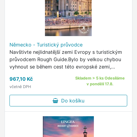
Německo - Turistický průvodce
Navštivte nejlidnatější zemi Evropy s turistickým
průvodcem Rough Guide.Bylo by velkou chybou
vyhnout se během cest této evropské zemi,
pohostinné, rozmanité a bohaté na zážitky
967,10 Kč
Skladem > 5 ks Odesíláme
gastronomické, kulturně …
v pondělí 17.8.
včetně DPH
Do košíku