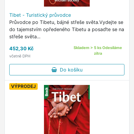
Tibet - Turistický průvodce
Průvodce po Tibetu, bájné střeše světa.Vydejte se
do tajemstvím opředeného Tibetu a posaďte se na
střeše světa...
452,30 Kč
Skladem > 5 ks Odesíláme
zítra
včetně DPH
Do košíku
VÝPRODEJ