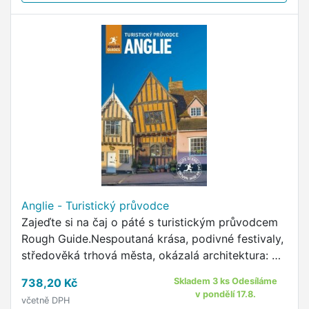
Anglie - Turistický průvodce
Zajeďte si na čaj o páté s turistickým průvodcem
Rough Guide.Nespoutaná krása, podivné festivaly,
středověká trhová města, okázalá architektura: do
Anglie proudí davy lidí z celého světa obdivovat
738,20 Kč
Skladem 3 ks Odesíláme
vše …
v pondělí 17.8.
včetně DPH