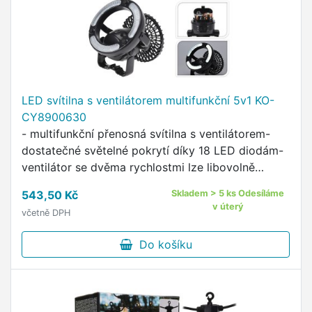
LED svítilna s ventilátorem multifunkční 5v1 KO-
CY8900630
- multifunkční přenosná svítilna s ventilátorem-
dostatečné světelné pokrytí díky 18 LED diodám-
ventilátor se dvěma rychlostmi lze libovolně
polohovat- svítilna je vhodná k postavení,
543,50 Kč
Skladem > 5 ks Odesíláme
zavěšení i na …
v úterý
včetně DPH
Do košíku