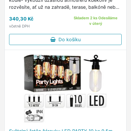
koule- vykouzlí úžasnou atmosféru kdekoliv je
rozvěsíte, ať už na zahradě, terase, balkóně nebo
uvnitř místnosti- dokonalá dekorace pro Vaši
340,30 Kč
Skladem 2 ks Odesíláme
zahradní …
v úterý
včetně DPH
Do košíku