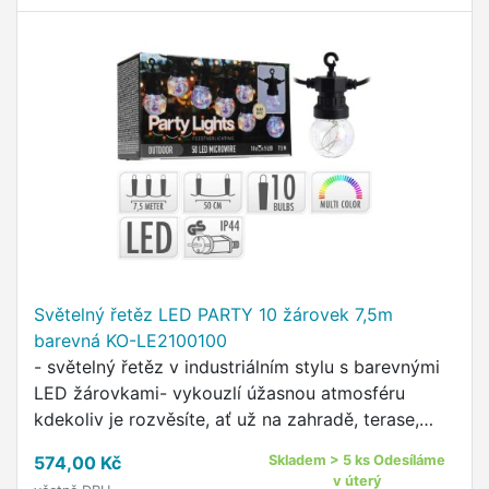
Světelný řetěz LED PARTY 10 žárovek 7,5m
barevná KO-LE2100100
- světelný řetěz v industriálním stylu s barevnými
LED žárovkami- vykouzlí úžasnou atmosféru
kdekoliv je rozvěsíte, ať už na zahradě, terase,
balkóně nebo uvnitř místnosti- dokonalá dekorace
574,00 Kč
Skladem > 5 ks Odesíláme
pro Vaši …
v úterý