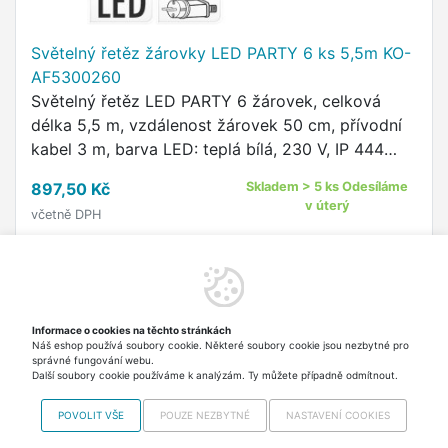
Světelný řetěz žárovky LED PARTY 6 ks 5,5m KO-
AF5300260
Světelný řetěz LED PARTY 6 žárovek, celková
délka 5,5 m, vzdálenost žárovek 50 cm, přívodní
kabel 3 m, barva LED: teplá bílá, 230 V, IP 444
adaptér, časovač 8 hod. zapnuto / 16 hod.
897,50 Kč
Skladem > 5 ks Odesíláme
vypnuto
v úterý
včetně DPH
Do košíku
Informace o cookies na těchto stránkách
Náš eshop používá soubory cookie. Některé soubory cookie jsou nezbytné pro
Nahoru
správné fungování webu.
Další soubory cookie používáme k analýzám. Ty můžete případně odmítnout.
POVOLIT VŠE
POUZE NEZBYTNÉ
NASTAVENÍ COOKIES
Copyright © 2012-2026 VISO TRADE s.r.o.,