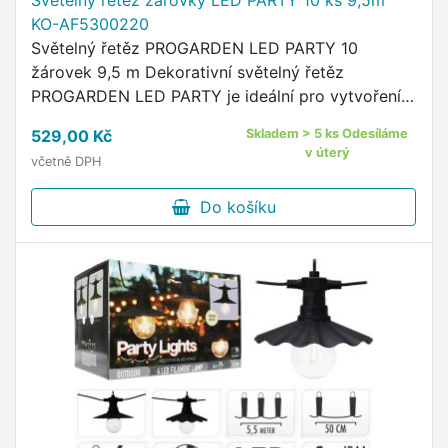
Světelný řetěz žárovky LED PARTY 10 ks 9,5m
KO-AF5300220
Světelný řetěz PROGARDEN LED PARTY 10
žárovek 9,5 m Dekorativní světelný řetěz
PROGARDEN LED PARTY je ideální pro vytvoření
příjemné atmosféry na zahradě, terase, balkoně i v
529,00 Kč
Skladem > 5 ks Odesíláme
interiéru.
v úterý
včetně DPH
Do košíku