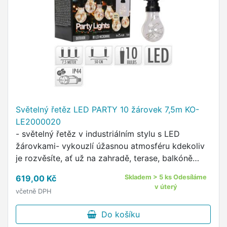
Světelný řetěz LED PARTY 10 žárovek 7,5m KO-
LE2000020
- světelný řetěz v industriálním stylu s LED
žárovkami- vykouzlí úžasnou atmosféru kdekoliv
je rozvěsíte, ať už na zahradě, terase, balkóně
nebo uvnitř místnosti- dokonalá dekorace pro Vaši
619,00 Kč
Skladem > 5 ks Odesíláme
zahradní …
v úterý
včetně DPH
Do košíku