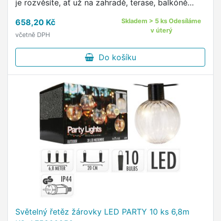
je rozvěsíte, ať už na zahradě, terase, balkóně
nebo uvnitř místnosti- dokonalá dekorace pro Vaši
658,20 Kč
Skladem > 5 ks Odesíláme
zahradní …
v úterý
včetně DPH
Do košíku
Světelný řetěz žárovky LED PARTY 10 ks 6,8m