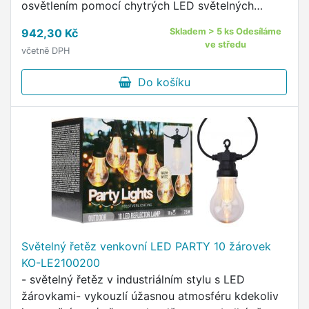
osvětlením pomocí chytrých LED světelných
řetězů: objev kouzlo světla a vytvoř jedinečné
942,30 Kč
Skladem > 5 ks Odesíláme
venkovní osvětlení …
ve středu
včetně DPH
Do košíku
Světelný řetěz venkovní LED PARTY 10 žárovek
KO-LE2100200
- světelný řetěz v industriálním stylu s LED
žárovkami- vykouzlí úžasnou atmosféru kdekoliv