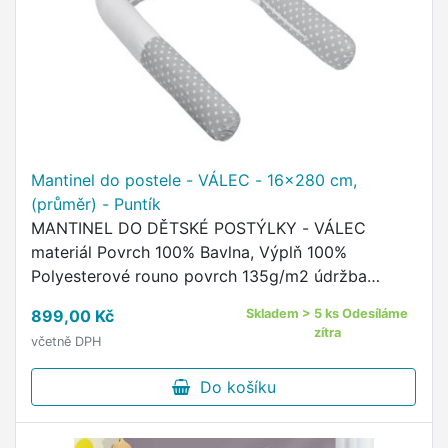
Mantinel do postele - VÁLEC - 16x280 cm,
(průměr) - Puntík
MANTINEL DO DĚTSKÉ POSTÝLKY - VÁLEC
materiál Povrch 100% Bavlna, Výplň 100%
Polyesterové rouno povrch 135g/m2 údržba
povlaku - praní na 60°C, žehlit do 110°C, sušit v
899,00 Kč
Skladem > 5 ks Odesíláme
sušičce nedoporučujeme údržba výplně …
zítra
včetně DPH
Do košíku