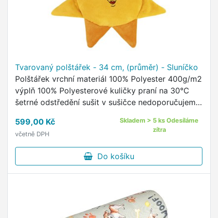
Tvarovaný polštářek - 34 cm, (průměr) - Sluníčko
Polštářek vrchní materiál 100% Polyester 400g/m2
výplň 100% Polyesterové kuličky praní na 30°C
šetrné odstředění sušit v sušičce nedoporučujeme
žehlit nedoporučujeme Polštářek z příjemného
599,00 Kč
Skladem > 5 ks Odesíláme
materiálu …
zítra
včetně DPH
Do košíku