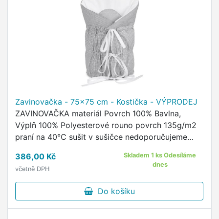
Zavinovačka - 75x75 cm - Kostička - VÝPRODEJ
ZAVINOVAČKA materiál Povrch 100% Bavlna,
Výplň 100% Polyesterové rouno povrch 135g/m2
praní na 40°C sušit v sušičce nedoporučujeme
rozměry zavinovačky jsou cca 75 x 75 cm
386,00 Kč
Skladem 1 ks Odesíláme
zavinovačka se zapíná na suchý …
dnes
včetně DPH
Do košíku