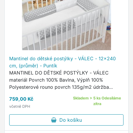
Mantinel do dětské postýlky - VÁLEC - 12x240
cm, (průměr) - Puntík
MANTINEL DO DĚTSKÉ POSTÝLKY - VÁLEC
materiál Povrch 100% Bavlna, Výplň 100%
Polyesterové rouno povrch 135g/m2 údržba
povlaku - praní na 60°C, žehlit do 110°C, sušit v
759,00 Kč
Skladem > 5 ks Odesíláme
sušičce nedoporučujeme údržba výplně …
zítra
včetně DPH
Do košíku