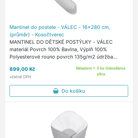
Mantinel do postele - VÁLEC - 16x280 cm,
(průměr) - Kosočtverec
MANTINEL DO DĚTSKÉ POSTÝLKY - VÁLEC
materiál Povrch 100% Bavlna, Výplň 100%
Polyesterové rouno povrch 135g/m2 údržba
povlaku - praní na 60°C, žehlit do 110°C, sušit v
899,00 Kč
Skladem > 5 ks Odesíláme
sušičce nedoporučujeme údržba výplně …
zítra
včetně DPH
Do košíku