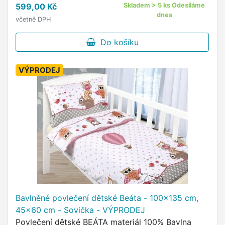
599,00 Kč
Skladem > 5 ks Odesíláme
zapínání na zip dětské motivy …
dnes
včetně DPH
Do košíku
VÝPRODEJ
Bavlněné povlečení dětské Beáta - 100x135 cm,
45x60 cm - Sovička - VÝPRODEJ
Povlečení dětské BEÁTA materiál 100% Bavlna