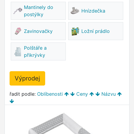
Mantinely do
Hnízdečka
postýlky
Zavinovačky
Ložní prádlo
Polštáře a
přikrývky
Výprodej
řadit podle:
Oblíbenosti
Ceny
Názvu