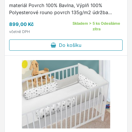
materiál Povrch 100% Bavlna, Výplň 100%
Polyesterové rouno povrch 135g/m2 údržba
povlaku - praní na 60°C, žehlit do 110°C, sušit v
899,00 Kč
Skladem > 5 ks Odesíláme
sušičce nedoporučujeme údržba výplně …
zítra
včetně DPH
Do košíku