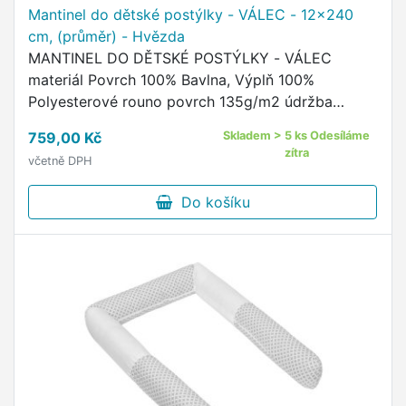
Mantinel do dětské postýlky - VÁLEC - 12x240
cm, (průměr) - Hvězda
MANTINEL DO DĚTSKÉ POSTÝLKY - VÁLEC
materiál Povrch 100% Bavlna, Výplň 100%
Polyesterové rouno povrch 135g/m2 údržba
povlaku - praní na 60°C, žehlit do 110°C, sušit v
759,00 Kč
Skladem > 5 ks Odesíláme
sušičce nedoporučujeme údržba výplně …
zítra
včetně DPH
Do košíku