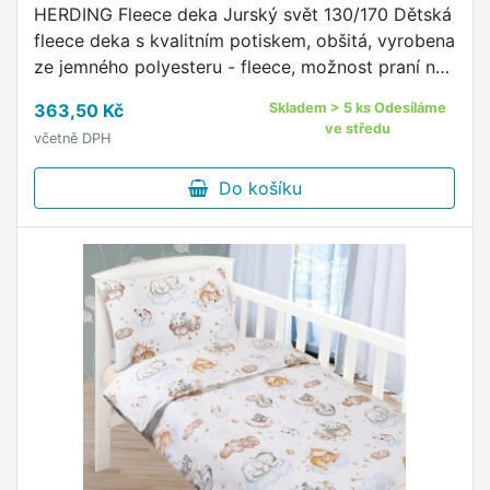
HERDING Fleece deka Jurský svět 130/170 Dětská
fleece deka s kvalitním potiskem, obšitá, vyrobena
ze jemného polyesteru - fleece, možnost praní na
40°C Materiál: 100% Polyester Rozměr: 1x 130/170
363,50 Kč
Skladem > 5 ks Odesíláme
cm
ve středu
včetně DPH
Do košíku