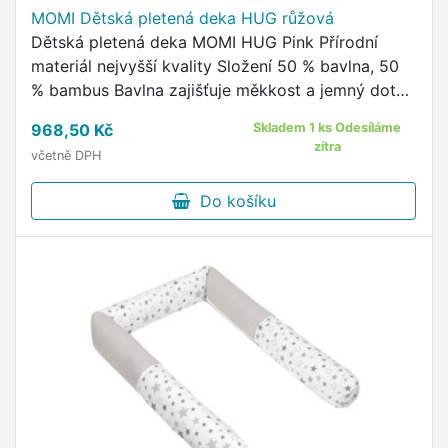
MOMI Dětská pletená deka HUG růžová
Dětská pletená deka MOMI HUG Pink Přírodní
materiál nejvyšší kvality Složení 50 % bavlna, 50
% bambus Bavlna zajišťuje měkkost a jemný dotek
Bambus zajišťuje vzdušnost a prodyšnost Tkanina
968,50 Kč
Skladem 1 ks Odesíláme
s certifikátem …
zítra
včetně DPH
Do košíku