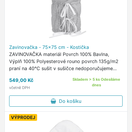
Zavinovačka - 75x75 cm - Kostička
ZAVINOVAČKA materiál Povrch 100% Bavlna,
Výplň 100% Polyesterové rouno povrch 135g/m2
praní na 40°C sušit v sušičce nedoporučujeme
rozměry zavinovačky jsou cca 75 x 75 cm
549,00 Kč
Skladem > 5 ks Odesíláme
zavinovačka se zapíná na suchý …
dnes
včetně DPH
Do košíku
VÝPRODEJ