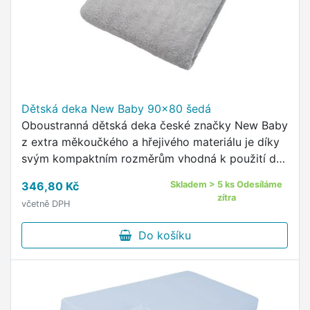
Dětská deka New Baby 90x80 šedá
Oboustranná dětská deka české značky New Baby
z extra měkoučkého a hřejivého materiálu je díky
svým kompaktním rozměrům vhodná k použití do
autosedačky, kočárku, na přikrytí v postýlce nebo
346,80 Kč
Skladem > 5 ks Odesíláme
jako hrací …
zítra
včetně DPH
Do košíku