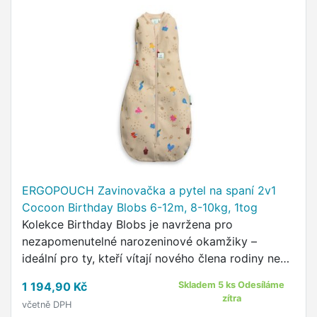
ERGOPOUCH Zavinovačka a pytel na spaní 2v1
Cocoon Birthday Blobs 6-12m, 8-10kg, 1tog
Kolekce Birthday Blobs je navržena pro
nezapomenutelné narozeninové okamžiky –
ideální pro ty, kteří vítají nového člena rodiny nebo
slaví speciální věk.
1 194,90 Kč
Skladem 5 ks Odesíláme
zítra
včetně DPH