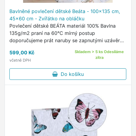
Bavlněné povlečení dětské Beáta - 100x135 cm,
45x60 cm - Zvířátko na obláčku
Povlečení dětské BEÁTA materiál 100% Bavlna
135g/m2 praní na 60°C mírný postup
doporučujeme prát naruby se zapnutými uzávěry
sušit v sušičce na nízkou teplotu žehlit do 150°C
599,00 Kč
Skladem > 5 ks Odesíláme
zapínání na zip dětské motivy …
zítra
včetně DPH
Do košíku