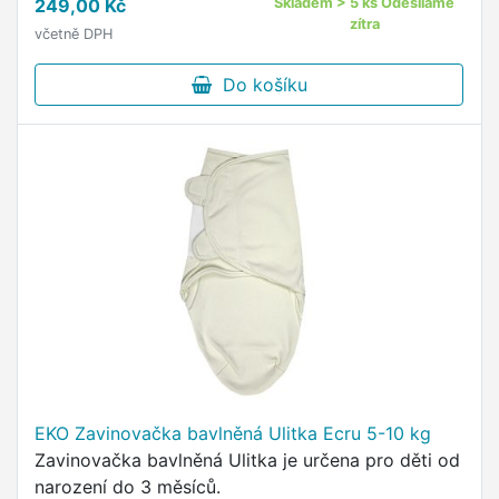
249,00 Kč
Skladem > 5 ks Odesíláme
polštářek z příjemného …
zítra
včetně DPH
Do košíku
EKO Zavinovačka bavlněná Ulitka Ecru 5-10 kg
Zavinovačka bavlněná Ulitka je určena pro děti od
narození do 3 měsíců.