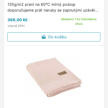
135g/m2 praní na 60°C mírný postup
doporučujeme prát naruby se zapnutými uzávěry
sušit v sušičce na nízkou teplotu žehlit do 150°C
366,00 Kč
Skladem 1 ks Odesíláme
zapínání na zip dětské motivy …
dnes
včetně DPH
Do košíku