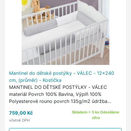
Mantinel do dětské postýlky - VÁLEC - 12x240
cm, (průměr) - Kostička
MANTINEL DO DĚTSKÉ POSTÝLKY - VÁLEC
materiál Povrch 100% Bavlna, Výplň 100%
Polyesterové rouno povrch 135g/m2 údržba
povlaku - praní na 60°C, žehlit do 110°C, sušit v
759,00 Kč
Skladem > 5 ks Odesíláme
sušičce nedoporučujeme údržba výplně …
zítra
včetně DPH