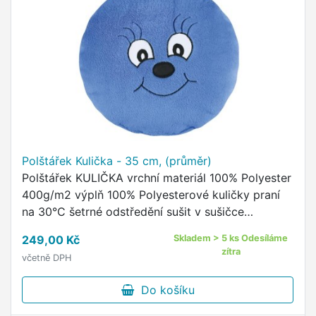
Polštářek Kulička - 35 cm, (průměr)
Polštářek KULIČKA vrchní materiál 100% Polyester
400g/m2 výplň 100% Polyesterové kuličky praní
na 30°C šetrné odstředění sušit v sušičce
nedoporučujeme žehlit nedoporučujeme Kulatý
249,00 Kč
Skladem > 5 ks Odesíláme
polštářek z příjemného …
zítra
včetně DPH
Do košíku