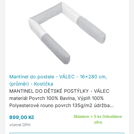
Mantinel do postele - VÁLEC - 16x280 cm,
(průměr) - Kostička
MANTINEL DO DĚTSKÉ POSTÝLKY - VÁLEC
materiál Povrch 100% Bavlna, Výplň 100%
Polyesterové rouno povrch 135g/m2 údržba
povlaku - praní na 60°C, žehlit do 110°C, sušit v
899,00 Kč
Skladem > 5 ks Odesíláme
sušičce nedoporučujeme údržba výplně …
zítra
včetně DPH