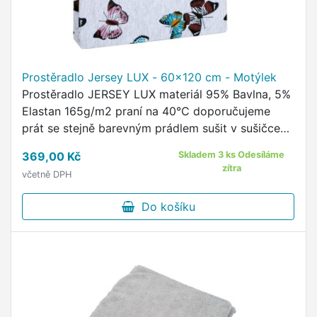
Prostěradlo Jersey LUX - 60x120 cm - Motýlek
Prostěradlo JERSEY LUX materiál 95% Bavlna, 5%
Elastan 165g/m2 praní na 40°C doporučujeme
prát se stejně barevným prádlem sušit v sušičce
se nedoporučuje žehlit se nedoporučuje Napínací
369,00 Kč
Skladem 3 ks Odesíláme
dětské prostěradlo …
zítra
včetně DPH
Do košíku