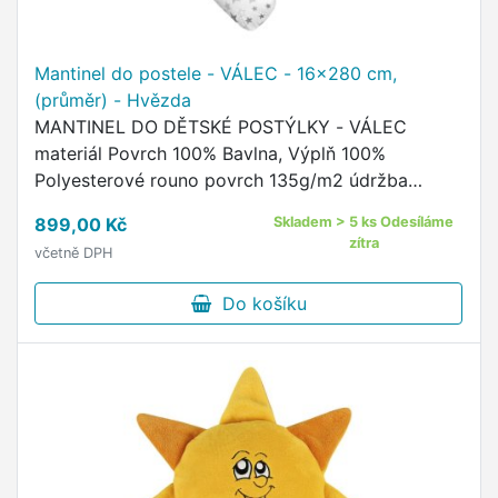
Mantinel do postele - VÁLEC - 16x280 cm,
(průměr) - Hvězda
MANTINEL DO DĚTSKÉ POSTÝLKY - VÁLEC
materiál Povrch 100% Bavlna, Výplň 100%
Polyesterové rouno povrch 135g/m2 údržba
povlaku - praní na 60°C, žehlit do 110°C, sušit v
899,00 Kč
Skladem > 5 ks Odesíláme
sušičce nedoporučujeme údržba výplně …
zítra
včetně DPH
Do košíku