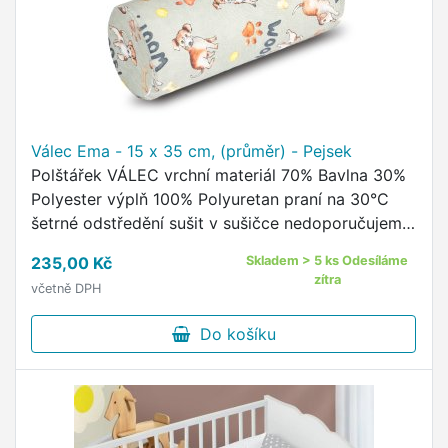
Válec Ema - 15 x 35 cm, (průměr) - Pejsek
Polštářek VÁLEC vrchní materiál 70% Bavlna 30%
Polyester výplň 100% Polyuretan praní na 30°C
šetrné odstředění sušit v sušičce nedoporučujeme
žehlit nedoporučujeme vrchní povlak na zip
235,00 Kč
Skladem > 5 ks Odesíláme
Polštářek ve tvaru …
zítra
včetně DPH
Do košíku