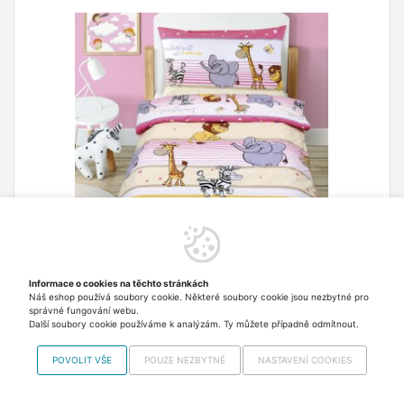
Bavlněné povlečení dětské Beáta - 100x135 cm,
45x60 cm - Safari
Informace o cookies na těchto stránkách
Povlečení dětské BEÁTA materiál 100% Bavlna
Náš eshop používá soubory cookie. Některé soubory cookie jsou nezbytné pro
správné fungování webu.
135g/m2 praní na 60°C mírný postup
Další soubory cookie používáme k analýzám. Ty můžete případně odmítnout.
doporučujeme prát naruby se zapnutými uzávěry
sušit v sušičce na nízkou teplotu žehlit do 150°C
POVOLIT VŠE
POUZE NEZBYTNÉ
NASTAVENÍ COOKIES
599,00 Kč
Skladem > 5 ks Odesíláme
zapínání na zip dětské motivy …
zítra
včetně DPH