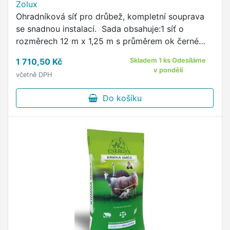
Zolux
Ohradníková síť pro drůbež, kompletní souprava
se snadnou instalací. Sada obsahuje:1 síť o
rozměrech 12 m x 1,25 m s průměrem ok černé
sítě 10 cm a zelené sítě 4,5 cm6 sloupků, 1 dveřní
1 710,50 Kč
Skladem 1 ks Odesíláme
sloupek (pro snadné otevírání a zavírání), 1 dveřní
v pondělí
včetně DPH
díl včetně: 1 pružiny + 1 spojovacího dílu pro
dveřní zárubeň6 dvojhrotů ve tvaru písmene H6
Do košíku
bílých krytů5 vypínacích lan se smyčkou16
kolíkůmodulární a propojitelné s jinými sítěmi
stejného typuodolné vůči nepřízni
počasípřizpůsobená síťovina ve spodní části
poskytuje MAXIMÁLNÍ BEZPEČÍ a zabraňuje
útěkům