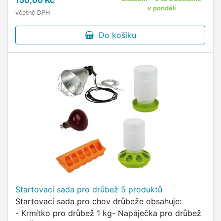
150,00 Kč
nosnic.
v pondělí
včetně DPH
Do košíku
Startovací sada pro drůbež 5 produktů
Startovací sada pro chov drůbeže obsahuje:
- Krmítko pro drůbež 1 kg- Napáječka pro drůbež