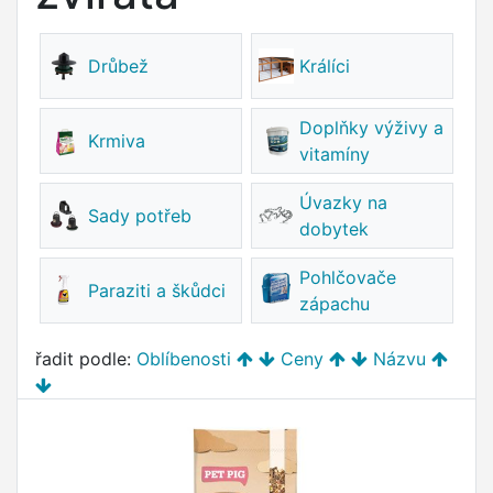
Drůbež
Králíci
Doplňky výživy a
Krmiva
vitamíny
Úvazky na
Sady potřeb
dobytek
Pohlčovače
Paraziti a škůdci
zápachu
řadit podle:
Oblíbenosti
Ceny
Názvu