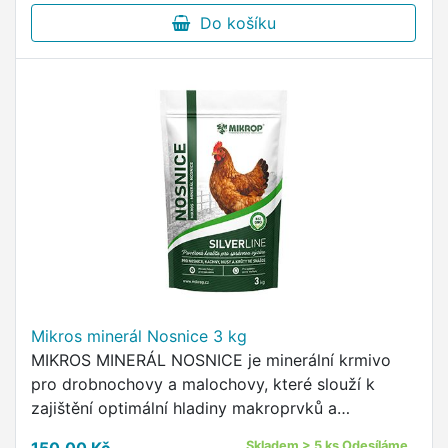
Do košíku
Mikros minerál Nosnice 3 kg
MIKROS MINERÁL NOSNICE je minerální krmivo
pro drobnochovy a malochovy, které slouží k
zajištění optimální hladiny makroprvků a
stopových prvků, které jsou nezbytné pro výživu
Skladem > 5 ks Odesíláme