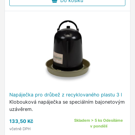
Do košíku
Napáječka pro drůbež z recyklovaného plastu 3 l
Klobouková napáječka se speciálním bajonetovým
uzávěrem.
133,50 Kč
Skladem > 5 ks Odesíláme
v pondělí
včetně DPH