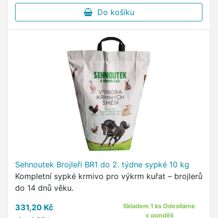
Do košíku
Sehnoutek Brojleři BR1 do 2. týdne sypké 10 kg
Kompletní sypké krmivo pro výkrm kuřat – brojlerů
do 14 dnů věku.
331,20 Kč
Skladem 1 ks Odesíláme
v pondělí