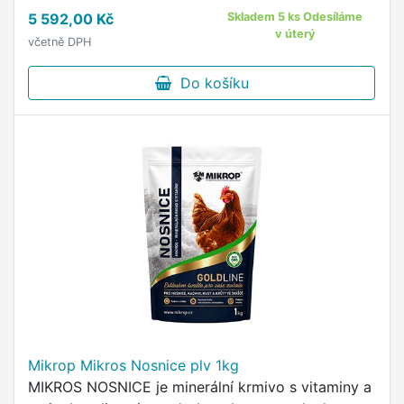
voděodolná asfaltová střešní krytina * odklápěcí
5 592,00 Kč
Skladem 5 ks Odesíláme
střecha pro …
v úterý
včetně DPH
Do košíku
Mikrop Mikros Nosnice plv 1kg
MIKROS NOSNICE je minerální krmivo s vitaminy a