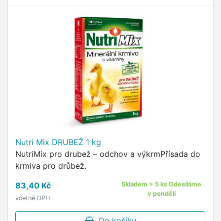
Nutri Mix DRUBEŽ 1 kg
NutriMix pro drubež – odchov a výkrmPřísada do
krmiva pro drůbež.
83,40 Kč
Skladem > 5 ks Odesíláme
v pondělí
včetně DPH
Do košíku