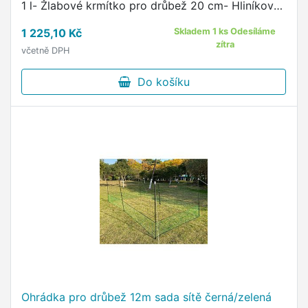
1 l- Žlabové krmítko pro drůbež 20 cm- Hliníková
lampa- Infra žárovka 150 W KRMÍTKO:Krmítko s
1 225,10 Kč
Skladem 1 ks Odesíláme
plastovou lahví …
zítra
včetně DPH
Do košíku
Ohrádka pro drůbež 12m sada sítě černá/zelená