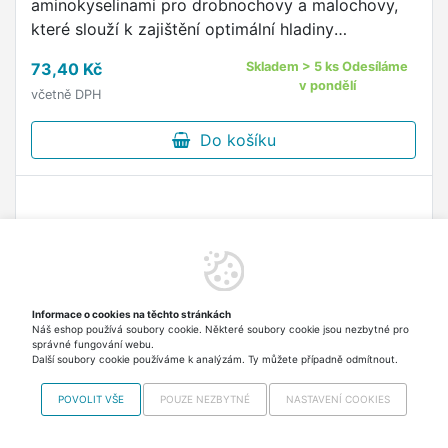
aminokyselinami pro drobnochovy a malochovy,
které slouží k zajištění optimální hladiny
minerálních látek, vitaminů a aminokyselin
73,40 Kč
Skladem > 5 ks Odesíláme
nezbytných pro výživu nosnic.
v pondělí
včetně DPH
Do košíku
Informace o cookies na těchto stránkách
Náš eshop používá soubory cookie. Některé soubory cookie jsou nezbytné pro
správné fungování webu.
Další soubory cookie používáme k analýzám. Ty můžete případně odmítnout.
POVOLIT VŠE
POUZE NEZBYTNÉ
NASTAVENÍ COOKIES