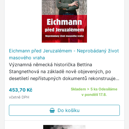
Eichmann před Jeruzalémem - Neprobádaný život
masového vraha
Významná německá historička Bettina
Stangnethová na základě nově objevených, po
desetiletí nepřístupných dokumentů rekonstruuje
život a „dílo“ Adolfa Eichmanna, jednoho z
453,70 Kč
Skladem > 5 ks Odesíláme
největších zločinců dvacátého …
v pondělí 17.8.
včetně DPH
Do košíku