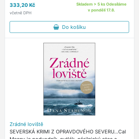
zápornými dopady na obyčejné lidi, policisty
333,20 Kč
Skladem > 5 ks Odesíláme
nevyjímaje.
v pondělí 17.8.
včetně DPH
Do košíku
Zrádné loviště
SEVERSKÁ KRIMI Z OPRAVDOVÉHO SEVERU…Cal