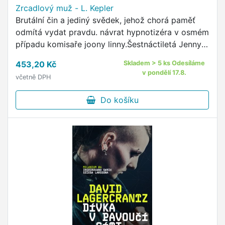
Zrcadlový muž - L. Kepler
Brutální čin a jediný svědek, jehož chorá paměť
odmítá vydat pravdu. návrat hypnotizéra v osmém
případu komisaře joony linny.Šestnáctiletá Jenny
zmizí cestou ze školy.
453,20 Kč
Skladem > 5 ks Odesíláme
v pondělí 17.8.
včetně DPH
Do košíku