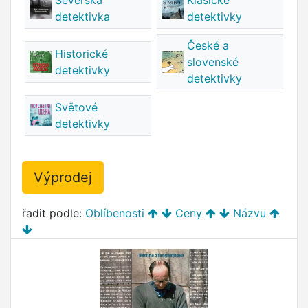
Severská
Klasické
detektivka
detektivky
České a
Historické
slovenské
detektivky
detektivky
Světové
detektivky
Výprodej
řadit podle:
Oblíbenosti
Ceny
Názvu