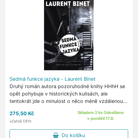
Sedmá funkce jazyka - Laurent Binet
Druhý román autora pozoruhodné knihy HHhH se
opět pohybuje v historických kulisách, ale
tentokrát jde o minulost o něco méně vzdálenou -
o osmdesátá léta dvacátého století - a o radikální
275,50 Kč
Skladem 2 ks Odesíláme
změnu žánru: …
v pondělí 17.8.
včetně DPH
Do košíku