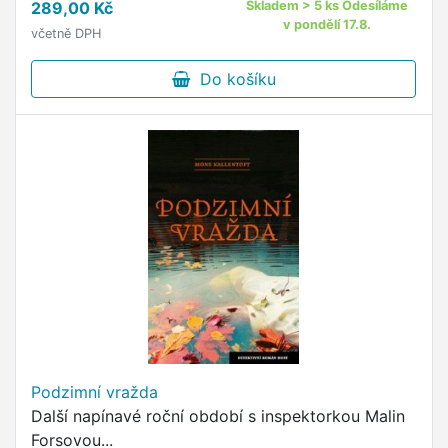
289,00 Kč
Skladem > 5 ks Odesíláme
v pondělí 17.8.
včetně DPH
Do košíku
Podzimní vražda
Další napínavé roční období s inspektorkou Malin
Forsovou...