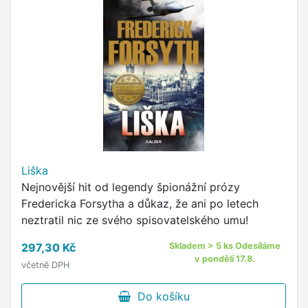
Liška
Nejnovější hit od legendy špionážní prózy
Fredericka Forsytha a důkaz, že ani po letech
neztratil nic ze svého spisovatelského umu!
297,30 Kč
Skladem > 5 ks Odesíláme
v pondělí 17.8.
včetně DPH
Do košíku