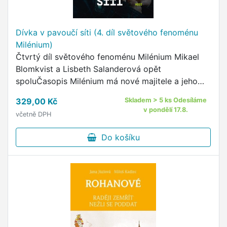
Dívka v pavoučí síti (4. díl světového fenoménu
Milénium)
Čtvrtý díl světového fenoménu Milénium Mikael
Blomkvist a Lisbeth Salanderová opět
spoluČasopis Milénium má nové majitele a jeho
kritici tvrdí, že Mikael Blomkvist je vyhořelý a že
329,00 Kč
Skladem > 5 ks Odesíláme
uvažuje o změně …
v pondělí 17.8.
včetně DPH
Do košíku