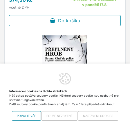
374,30 Kč
v pondělí 17.8.
včetně DPH
Do košíku
Informace o cookies na těchto stránkách
Náš eshop používá soubory cookie. Některé soubory cookie jsou nezbytné pro
správné fungování webu.
Další soubory cookie používáme k analýzám. Ty můžete případně odmítnout.
Přeplněný hrob - Martin Walker
POVOLIT VŠE
POUZE NEZBYTNÉ
NASTAVENÍ COOKIES
Čtvrtý detektivní román s policistou Brunem v
hlavní roli nás opět zavede do malebné krajiny