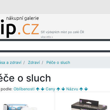
Síť výdejních míst po celé ČR
více info »
ása a zdraví
Zdraví
Péče o sluch
éče o sluch
t podle:
Oblíbenosti
Ceny
Názvu