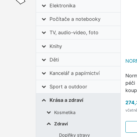
Elektronika
Počítače a notebooky
TV, audio-video, foto
Knihy
Děti
NORM
Kancelář a papírnictví
Norm
péči
Sport a outdoor
koupe
vodn
Krása a zdraví
274,
včetn
Kosmetika
Zdraví
Doplňky stravy