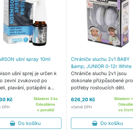
ISON ušní spray 10ml
Chrániče sluchu 2v1 BABY
&amp; JUNIOR 0-12r White
ison ušní sprej je určen k
Chrániče sluchu 2v1 jsou
 o zevní zvukovod po
dokonale přizpůsobené pr
li, plavání, potápění a
potřeby rostoucích dětí.
ích sportech.
30 Kč
Skladem 3 ks
626,20 Kč
Skladem >
Odesíláme
Odesíl
ě DPH
včetně DPH
v pondělí
ve čtvr
Do košíku
Do košíku