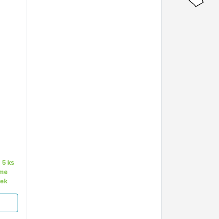
o
 5 ks
áme
tek