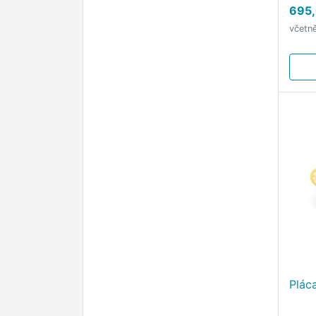
695,
včetn
Plác