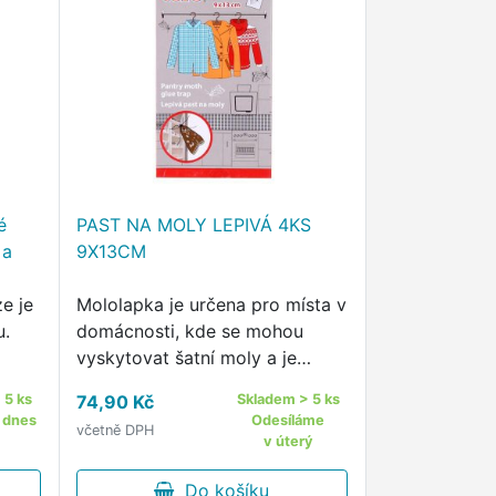
é
PAST NA MOLY LEPIVÁ 4KS
 a
9X13CM
e je
Mololapka je určena pro místa v
u.
domácnosti, kde se mohou
vyskytovat šatní moly a je
vhodná k ochraně oděvů,
 5 ks
74,90 Kč
Skladem > 5 ks
kožichů a jiných textilií.
 dnes
Odesíláme
včetně DPH
v úterý
Do košíku