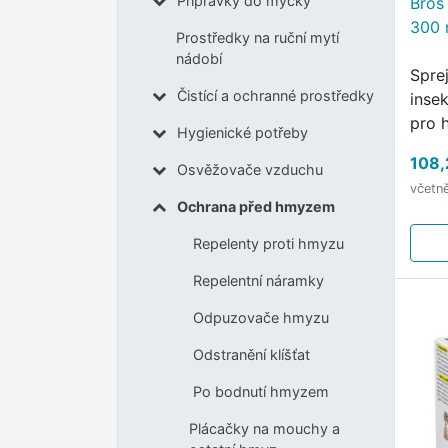
Přípravky do myčky
Bros 
300 
Prostředky na ruční mytí
nádobí
Sprej
Čistící a ochranné prostředky
inse
pro h
Hygienické potřeby
hnízd
108,
Osvěžovače vzduchu
včetn
Ochrana před hmyzem
Repelenty proti hmyzu
Repelentní náramky
Odpuzovače hmyzu
Odstranění klíšťat
Po bodnutí hmyzem
Plácačky na mouchy a