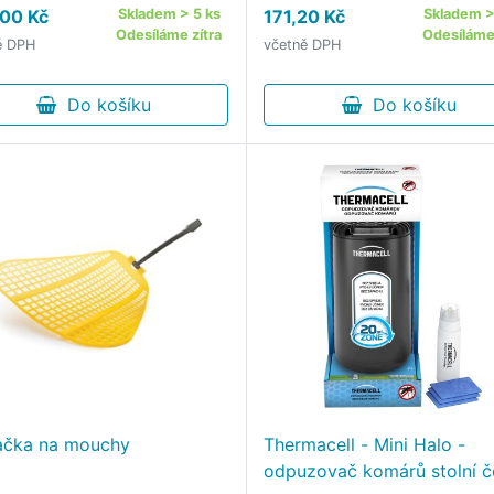
00 Kč
Skladem > 5 ks
171,20 Kč
Skladem >
Odesíláme zítra
Odesíláme 
ě DPH
včetně DPH
Do košíku
Do košíku
ačka na mouchy
Thermacell - Mini Halo -
odpuzovač komárů stolní č