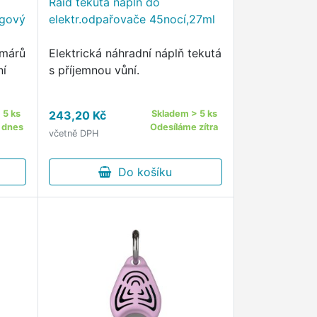
Raid tekutá náplň do
ngový
elektr.odpařovače 45nocí,27ml
omárů
Elektrická náhradní náplň tekutá
ní
s příjemnou vůní.
 5 ks
243,20 Kč
Skladem > 5 ks
 dnes
Odesíláme zítra
včetně DPH
Do košíku