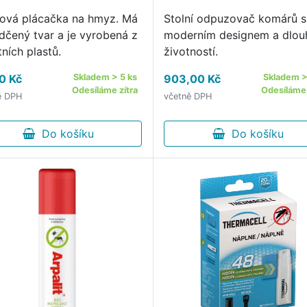
tová plácačka na hmyz. Má
Stolní odpuzovač komárů s
dčený tvar a je vyrobená z
moderním designem a dlou
tních plastů.
životností.
0 Kč
Skladem > 5 ks
903,00 Kč
Skladem >
Odesíláme zítra
Odesíláme
ě DPH
včetně DPH
Do košíku
Do košíku