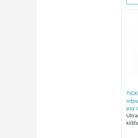
TICK
odpu
psy 
Ultr
klíšťa