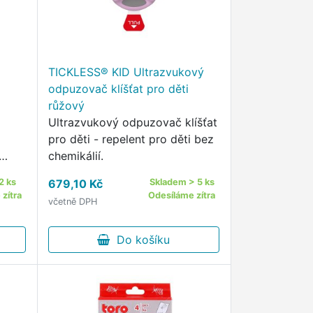
TICKLESS® KID Ultrazvukový
odpuzovač klíšťat pro děti
růžový
Ultrazvukový odpuzovač klíšťat
pro děti - repelent pro děti bez
chemikálií.
2 ks
679,10 Kč
Skladem > 5 ks
zítra
Odesíláme zítra
včetně DPH
Do košíku