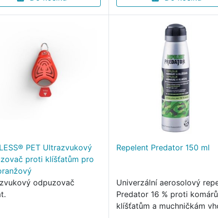
LESS® PET Ultrazvukový
Repelent Predator 150 ml
zovač proti klíšťatům pro
oranžový
azvukový odpuzovač
Univerzální aerosolový rep
t.
Predator 16 % proti komár
klíšťatům a muchničkám v
k aplikaci na pokožku i odě