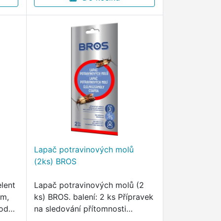
Lapač potravinových molů
(2ks) BROS
elent
Lapač potravinových molů (2
ům,
ks) BROS. balení: 2 ks Přípravek
hodný
na sledování přítomnosti
v.
potravinových molů v