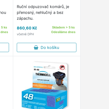
Ruční odpuzovač komárů, je
hou
přenosný, nehlučný a bez
zápachu.
 5 ks
860,60 Kč
Skladem > 5 ks
 dnes
Odesíláme dnes
včetně DPH
Do košíku