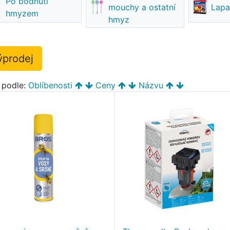
Po bodnutí
mouchy a ostatní
Lapa
hmyzem
hmyz
ýprodej
t podle:
Oblíbenosti
Ceny
Názvu