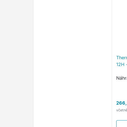
Ther
12H 
Náhr
266,
včetn