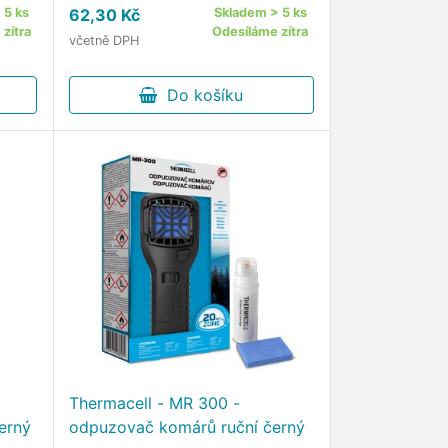
 5 ks
62,30 Kč
Skladem > 5 ks
kuchyních, komorách nebo
zítra
Odesíláme zítra
včetně DPH
přímo ve skříních.
Do košíku
Thermacell - MR 300 -
erný
odpuzovač komárů ruční černý