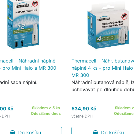
macell - Náhradní náplně
Thermacell - Náhr. butanov
- pro Mini Halo a MR 300
náplně 4 ks - pro Mini Halo
MR 300
adní sada náplní.
Náhradní butanová náplň, lz
uchovávat po dlouhou dob
00 Kč
Skladem > 5 ks
534,90 Kč
Skladem >
Odesíláme dnes
Odesíláme
ě DPH
včetně DPH
Do košíku
Do košíku