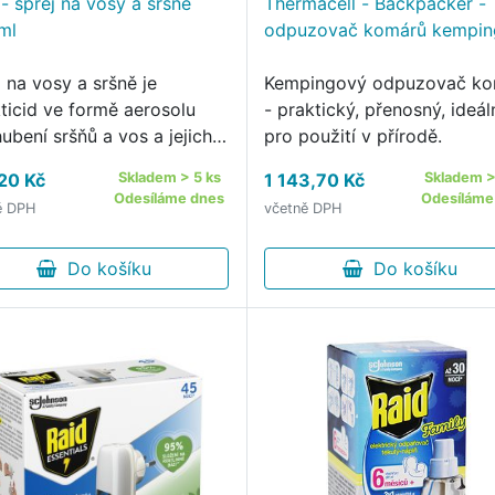
- sprej na vosy a sršně
Thermacell - Backpacker -
ml
odpuzovač komárů kempi
 na vosy a sršně je
Kempingový odpuzovač k
kticid ve formě aerosolu
- praktický, přenosný, ideál
ubení sršňů a vos a jejich
pro použití v přírodě.
.
20 Kč
Skladem > 5 ks
1 143,70 Kč
Skladem >
Odesíláme dnes
Odesíláme
ě DPH
včetně DPH
Do košíku
Do košíku