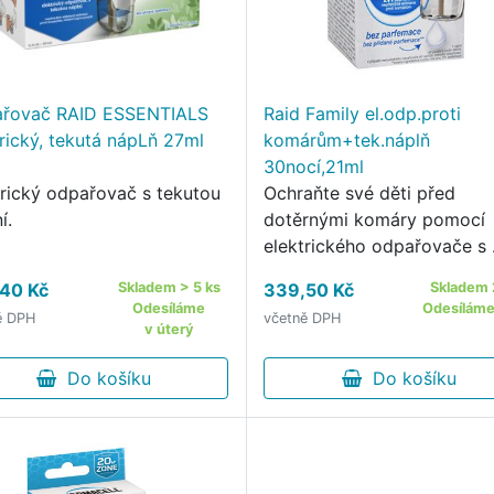
řovač RAID ESSENTIALS
Raid Family el.odp.proti
trický, tekutá nápLň 27ml
komárům+tek.náplň
30nocí,21ml
trický odpařovač s tekutou
Ochraňte své děti před
í.
dotěrnými komáry pomocí
elektrického odpařovače s
tekutou náplní RAID Family.
40 Kč
Skladem > 5 ks
339,50 Kč
Skladem 
Odesíláme
Odesíláme 
ě DPH
včetně DPH
v úterý
Do košíku
Do košíku