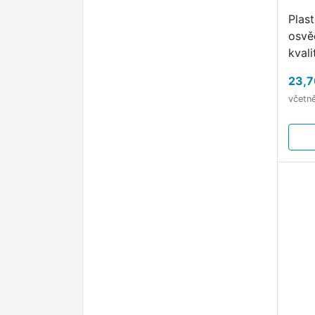
Plas
osvě
kvali
23,7
včetn