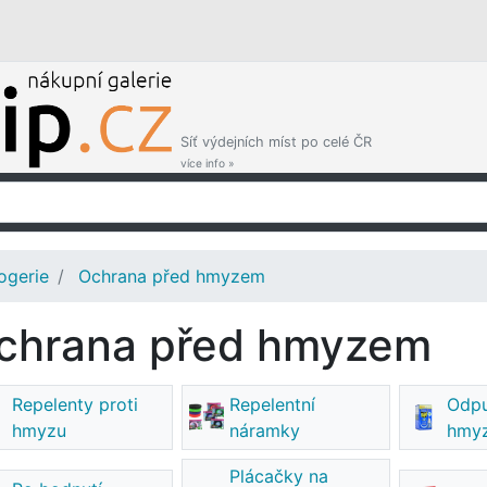
Síť výdejních míst po celé ČR
více info »
ogerie
Ochrana před hmyzem
chrana před hmyzem
Repelenty proti
Repelentní
Odp
hmyzu
náramky
hmy
Plácačky na