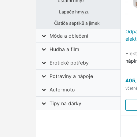
ostatní hmyz
Lapače hmyzu
Čističe septiků a jímek
Odpa
Móda a oblečení
elek
Hudba a film
Elek
nápln
Erotické potřeby
Potraviny a nápoje
405,
včetn
Auto-moto
Tipy na dárky