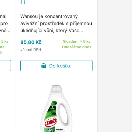
1 l
nal
Wansou je koncentrovaný
 pro
avivážní prostředek s příjemnou
vně
uklidňující vůní, který Vaše
pro
prádlo optimálně změkčí
 5 ks
85,80 Kč
Skladem > 5 ks
e
Obsahuje speciální látku, která
áme
Odesíláme dnes
včetně DPH
rvním
prodlouží vůni Vašeho prádla
lí
po vyprání a zároveň usnadní …
Do košíku