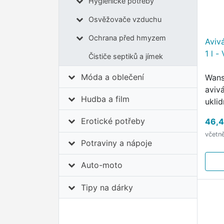
Hygienické potřeby
Osvěžovače vzduchu
Ochrana před hmyzem
Aviv
1 l 
Čističe septiků a jímek
Móda a oblečení
Wans
aviv
Hudba a film
uklid
prád
Erotické potřeby
46,4
Obsah
včetn
prod
Potraviny a nápoje
po v
Auto-moto
Tipy na dárky