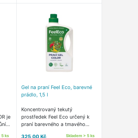
Gel na praní Feel Eco, barevné
prádlo, 1,5 l
Koncentrovaný tekutý
R je
prostředek Feel Eco určený k
ůní
praní barevného a tmavého
se
prádla Účinný již při nízkých
 5 ks
325,00 Kč
Skladem > 5 ks