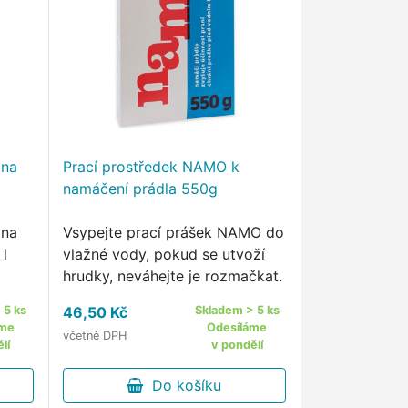
 na
Prací prostředek NAMO k
namáčení prádla 550g
 na
Vsypejte prací prášek NAMO do
 l
vlažné vody, pokud se utvoží
hrudky, neváhejte je rozmačkat.
e
 5 ks
46,50 Kč
Skladem > 5 ks
áme
Odesíláme
včetně DPH
lí
v pondělí
Do košíku