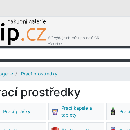
Síť výdejních míst po celé ČR
více info »
ogerie
Prací prostředky
rací prostředky
Prací kapsle a
Prací prášky
Prac
tablety