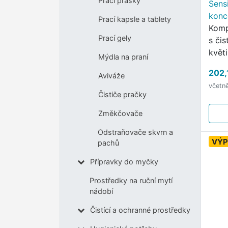
Prací prášky
Sensi
konc
Prací kapsle a tablety
750 
Komp
Prací gely
s či
květ
Mýdla na praní
202,
Aviváže
včetn
Čističe pračky
Změkčovače
Odstraňovače skvrn a
VÝP
pachů
Přípravky do myčky
Prostředky na ruční mytí
nádobí
Čistící a ochranné prostředky