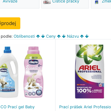
Aviváže
Čističe pračky
Změ
ýprodej
t podle:
Oblíbenosti
Ceny
Názvu
CO Prací gel Baby
Prací prášek Ariel Professio