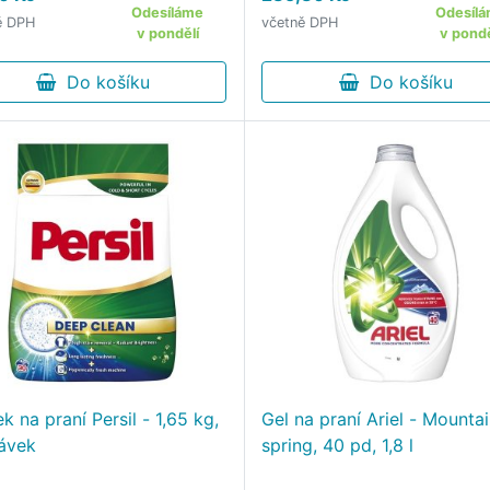
do krásné Provence.
Odesíláme
Odesíl
ě DPH
včetně DPH
v pondělí
v pondě
Do košíku
Do košíku
k na praní Persil - 1,65 kg,
Gel na praní Ariel - Mounta
ávek
spring, 40 pd, 1,8 l