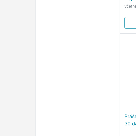
včetn
Práše
30 d