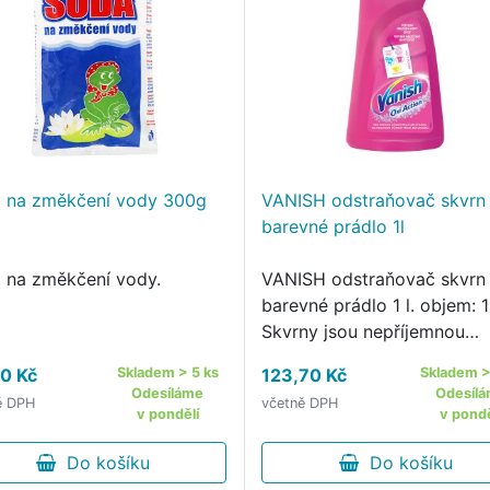
 na změkčení vody 300g
VANISH odstraňovač skvrn
barevné prádlo 1l
 na změkčení vody.
VANISH odstraňovač skvrn
barevné prádlo 1 l. objem: 1
Skvrny jsou nepříjemnou
součástí života, která můž
0 Kč
Skladem > 5 ks
123,70 Kč
Skladem >
znehodnotit vaše oblíbené
Odesíláme
Odesíl
ě DPH
včetně DPH
oblečení.
v pondělí
v pondě
Do košíku
Do košíku