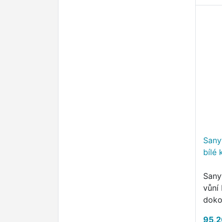
Sany
bílé
Sany
vůní 
doko
ošet
95,2