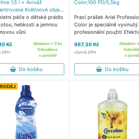
tive 1,5 l + Aviváž
Color,100 PD/5,5kg
entrovaná Květinové objetí
ml
letní péče o dětské prádlo
Prací prášek Ariel Professio
stotou, hebkostí a jemnou
Color je speciálně vyvinutý
inovou vůní.
profesionální použití Efekti
odstraňuje skvrny typické 
10 Kč
Skladem > 5 ks
967,30 Kč
Skladem >
náročné provozy a zajišťuj
Odesíláme
Odesíl
ě DPH
včetně DPH
dokonalou čistotu už při p
v pondělí
v pondě
praní Bez nutnosti …
Do košíku
Do košíku
RODEJ