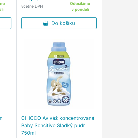
teplotách (od 30°C) Obsahuje
áme
Odesíláme
včetně DPH
složky, které chrání a oživují
lí
v pondělí
barvu praných textilií Aktivní
látky …
Do košíku
in
CHICCO Aviváž koncentrovaná
Baby Sensitive Sladký pudr
750ml