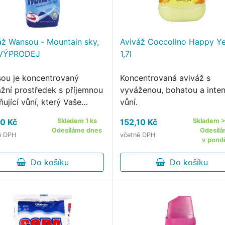
áž Wansou - Mountain sky,
Aviváž Coccolino Happy Ye
- VÝPRODEJ
1,7l
ou je koncentrovaný
Koncentrovaná aviváž s
ážní prostředek s příjemnou
vyváženou, bohatou a inten
ňující vůní, který Vaše
vůní.
lo optimálně změkčí
0 Kč
Skladem 1 ks
152,10 Kč
Skladem >
uje speciální látku, která
Odesíláme dnes
Odesíl
ě DPH
včetně DPH
louží vůni Vašeho prádla
v pondě
yprání a zároveň usnadní …
Do košíku
Do košíku