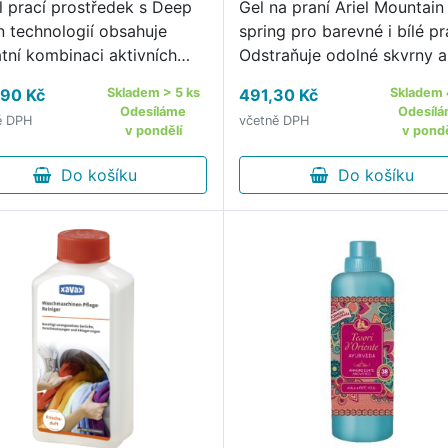
il prací prostředek s Deep
Gel na praní Ariel Mountain
n technologií obsahuje
spring pro barevné i bílé p
átní kombinaci aktivních
Odstraňuje odolné skvrny a
, které bojují proti těm
zápach již od 30 °C Jeho
90 Kč
Skladem > 5 ks
491,30 Kč
Skladem 
dolnějším skvrnám Pronikají
složení bylo navrženo spec
Odesíláme
Odesíl
ě DPH
včetně DPH
ko do vláken a odstraňují i
pro krátké praní na nízkou
v pondělí
v pondě
ejmenší molekuly …
teplotu Naneste přímo na
Do košíku
skvrnu, …
Do košíku