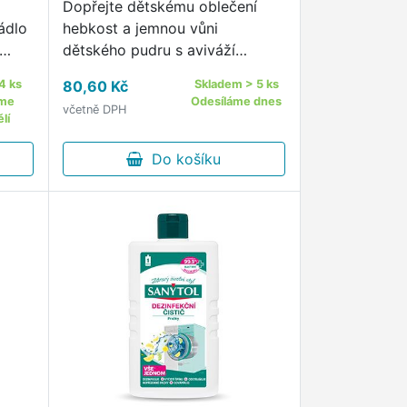
Dopřejte dětskému oblečení
rádlo
hebkost a jemnou vůni
dětského pudru s aviváží
Chicco Sensitive Sweet Talcum.
4 ks
80,60 Kč
Skladem > 5 ks
iálně
áme
Odesíláme dnes
včetně DPH
lí
Do košíku