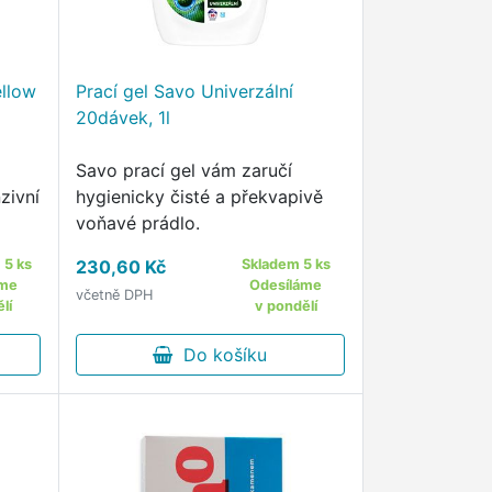
llow
Prací gel Savo Univerzální
20dávek, 1l
Savo prací gel vám zaručí
zivní
hygienicky čisté a překvapivě
voňavé prádlo.
 5 ks
230,60 Kč
Skladem 5 ks
áme
Odesíláme
včetně DPH
lí
v pondělí
Do košíku