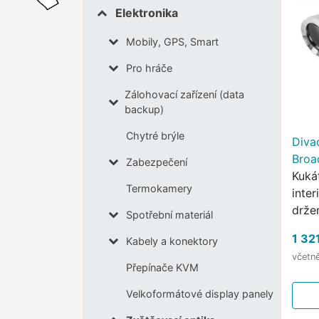
Elektronika
Mobily, GPS, Smart
Pro hráče
Zálohovací zařízení (data
backup)
Chytré brýle
Diva
Broa
Zabezpečení
Kuká
Termokamery
inter
drže
Spotřební materiál
ze sk
1 32
Kabely a konektory
vrstv
včetn
mezi
Přepínače KVM
komp
Velkoformátové display panely