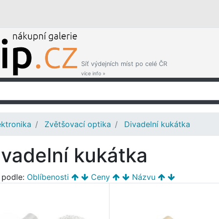
Síť výdejních míst po celé ČR
více info »
ektronika
Zvětšovací optika
Divadelní kukátka
ivadelní kukátka
t podle:
Oblíbenosti
Ceny
Názvu