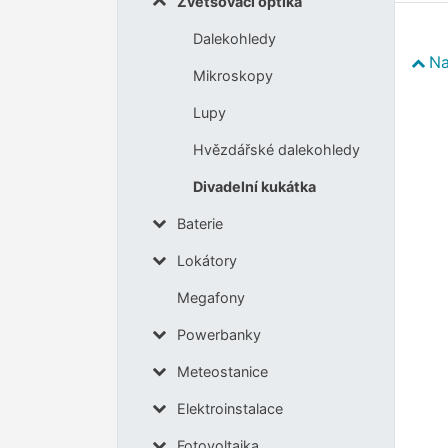
Zvětšovací optika
Dalekohledy
Na
Mikroskopy
Lupy
Hvězdářské dalekohledy
Divadelní kukátka
Baterie
Lokátory
Megafony
Powerbanky
Meteostanice
Elektroinstalace
Fotovoltaika