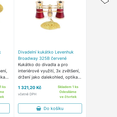
k
Divadelní kukátko Levenhuk
Broadway 325B červené
Kukátko do divadla a pro
ení,
interiérové využití, 3x zvětšení,
ika
držení jako dalekohled, optika
mi
ze skla BaK-4 s antireflexními
1 ks
1 321,20 Kč
Skladem 1 ks
vrstvami, nastavitelná
áme
Odesíláme
včetně DPH
mezipupilární vzdálenost,
tek
ve čtvrtek
ení.
kompaktní a odolné provedení.
Do košíku