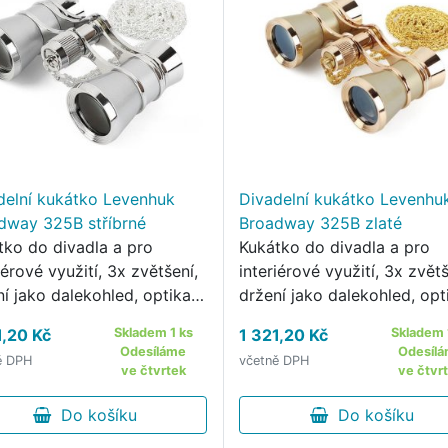
delní kukátko Levenhuk
Divadelní kukátko Levenhu
dway 325B stříbrné
Broadway 325B zlaté
tko do divadla a pro
Kukátko do divadla a pro
iérové využití, 3x zvětšení,
interiérové využití, 3x zvětš
ní jako dalekohled, optika
držení jako dalekohled, opt
la BaK-4 s antireflexními
ze skla BaK-4 s antireflexní
1,20 Kč
Skladem 1 ks
1 321,20 Kč
Skladem 
ami, nastavitelná
vrstvami, nastavitelná
Odesíláme
Odesíl
ě DPH
včetně DPH
pupilární vzdálenost,
mezipupilární vzdálenost,
ve čtvrtek
ve čtvr
aktní a odolné provedení.
kompaktní a odolné proved
Do košíku
Do košíku