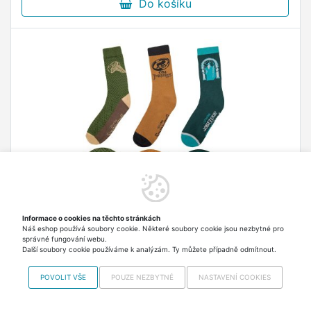
Do košíku
Informace o cookies na těchto stránkách
Pán prstenů Ponožky 3 páry
Náš eshop používá soubory cookie. Některé soubory cookie jsou nezbytné pro
Set ponožek Pán prstenů. Materiál: polyester,
správné fungování webu.
Další soubory cookie používáme k analýzám. Ty můžete případně odmítnout.
elastan Velikost: 35-45
POVOLIT VŠE
POUZE NEZBYTNÉ
NASTAVENÍ COOKIES
329,00 Kč
Skladem > 5 ks Odesíláme
v pondělí 17.8.
včetně DPH