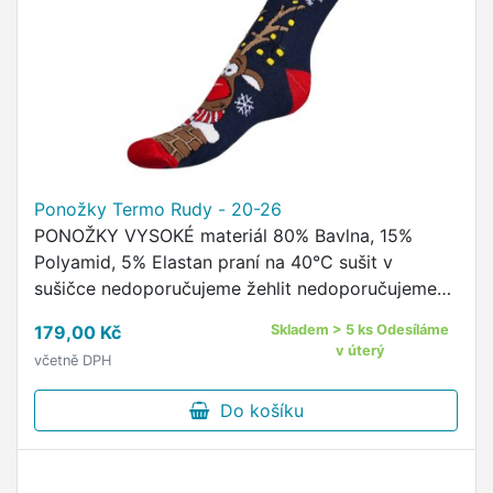
Ponožky Termo Rudy - 20-26
PONOŽKY VYSOKÉ materiál 80% Bavlna, 15%
Polyamid, 5% Elastan praní na 40°C sušit v
sušičce nedoporučujeme žehlit nedoporučujeme
pohodlný neškrtící lem kvalitní ponožky s
179,00 Kč
Skladem > 5 ks Odesíláme
originálním vzorem od českého …
v úterý
včetně DPH
Do košíku