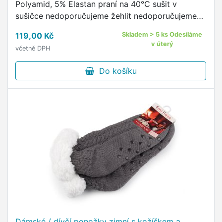
Polyamid, 5% Elastan praní na 40°C sušit v
sušičce nedoporučujeme žehlit nedoporučujeme
pohodlný neškrtící lem kvalitní ponožky s
119,00 Kč
Skladem > 5 ks Odesíláme
originálním vzorem od českého …
v úterý
včetně DPH
Do košíku
Dámské / dívčí ponožky zimní s kožíškem a