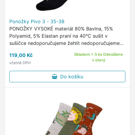
Ponožky Pivo 3 - 35-38
PONOŽKY VYSOKÉ materiál 80% Bavlna, 15%
Polyamid, 5% Elastan praní na 40°C sušit v
sušičce nedoporučujeme žehlit nedoporučujeme
pohodlný neškrtící lem kvalitní ponožky s
119,00 Kč
Skladem > 5 ks Odesíláme
originálním vzorem od českého …
v úterý
včetně DPH
Do košíku