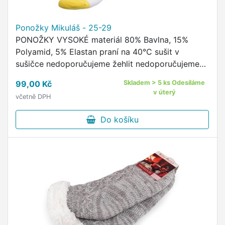
Ponožky Mikuláš - 25-29
PONOŽKY VYSOKÉ materiál 80% Bavlna, 15%
Polyamid, 5% Elastan praní na 40°C sušit v
sušičce nedoporučujeme žehlit nedoporučujeme
pohodlný neškrtící lem kvalitní ponožky s
99,00 Kč
Skladem > 5 ks Odesíláme
originálním vzorem od českého …
v úterý
včetně DPH
Do košíku