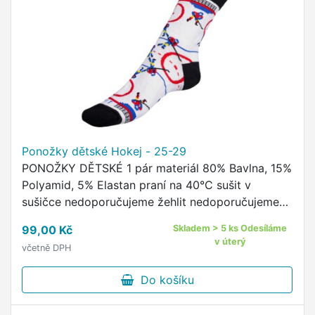
Ponožky dětské Hokej - 25-29
PONOŽKY DĚTSKÉ 1 pár materiál 80% Bavlna, 15%
Polyamid, 5% Elastan praní na 40°C sušit v
sušičce nedoporučujeme žehlit nedoporučujeme
pohodlný neškrtící lem kvalitní ponožky s
99,00 Kč
Skladem > 5 ks Odesíláme
originálním vzorem od českého …
v úterý
včetně DPH
Do košíku