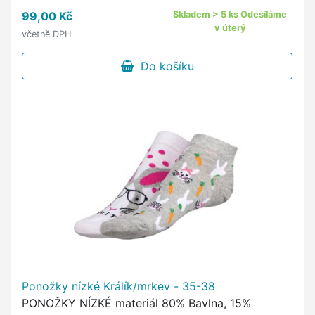
pohodlný neškrtící lem kvalitní ponožky s
99,00 Kč
Skladem > 5 ks Odesíláme
originálním vzorem od českého …
v úterý
včetně DPH
Do košíku
Ponožky nízké Králík/mrkev - 35-38
PONOŽKY NÍZKÉ materiál 80% Bavlna, 15%