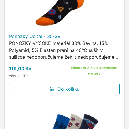
Ponožky Učitel - 35-38
PONOŽKY VYSOKÉ materiál 80% Bavlna, 15%
Polyamid, 5% Elastan praní na 40°C sušit v
sušičce nedoporučujeme žehlit nedoporučujeme
pohodlný neškrtící lem kvalitní ponožky s
119,00 Kč
Skladem > 5 ks Odesíláme
originálním vzorem od českého …
v úterý
včetně DPH
Do košíku