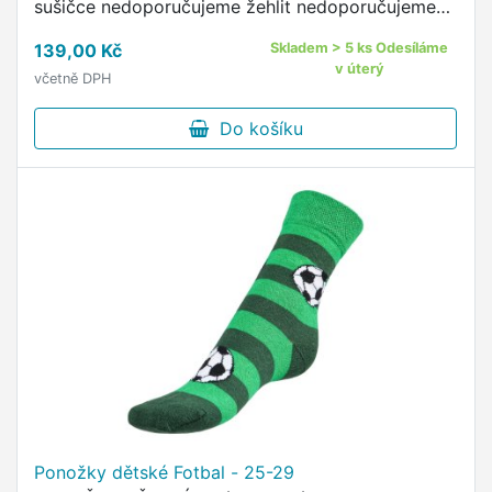
sušičce nedoporučujeme žehlit nedoporučujeme
pohodlný neškrtící lem kvalitní ponožky s
139,00 Kč
Skladem > 5 ks Odesíláme
originálním vzorem od českého …
v úterý
včetně DPH
Do košíku
Ponožky dětské Fotbal - 25-29