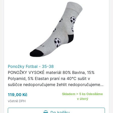
Ponožky Fotbal - 35-38
PONOŽKY VYSOKÉ materiál 80% Bavlna, 15%
Polyamid, 5% Elastan praní na 40°C sušit v
sušičce nedoporučujeme žehlit nedoporučujeme
pohodlný neškrtící lem kvalitní ponožky s
119,00 Kč
Skladem > 5 ks Odesíláme
originálním vzorem od českého …
v úterý
včetně DPH
Do košíku