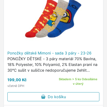
Ponožky dětské Mimoni - sada 3 páry - 23-26
PONOŽKY DĚTSKÉ - 3 páry materiál 70% Bavlna,
18% Polyester, 10% Polyamid, 2% Elastan praní na
30°C sušit v sušičce nedoporučujeme žehlit
nedoporučujeme kvalitní ponožky s oblíbeným
199,00 Kč
Skladem > 5 ks Odesíláme
motivem Disney …
v úterý
včetně DPH
Do košíku