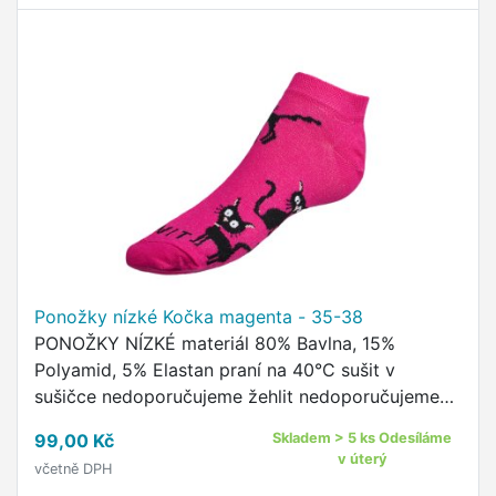
Ponožky nízké Kočka magenta - 35-38
PONOŽKY NÍZKÉ materiál 80% Bavlna, 15%
Polyamid, 5% Elastan praní na 40°C sušit v
sušičce nedoporučujeme žehlit nedoporučujeme
pohodlný neškrtící lem kvalitní ponožky s
99,00 Kč
Skladem > 5 ks Odesíláme
originálním vzorem od českého …
v úterý
včetně DPH