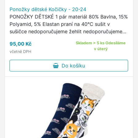
Ponožky dětské Kočičky - 20-24
PONOŽKY DĚTSKÉ 1 pár materiál 80% Bavlna, 15%
Polyamid, 5% Elastan praní na 40°C sušit v
sušičce nedoporučujeme žehlit nedoporučujeme
pohodlný neškrtící lem kvalitní ponožky s
95,00 Kč
Skladem > 5 ks Odesíláme
originálním vzorem od českého …
v úterý
včetně DPH
Do košíku