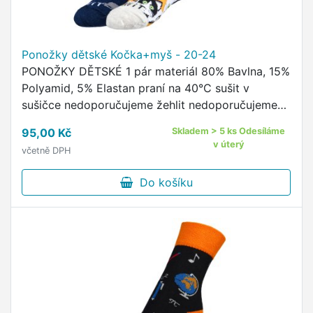
Ponožky dětské Kočka+myš - 20-24
PONOŽKY DĚTSKÉ 1 pár materiál 80% Bavlna, 15%
Polyamid, 5% Elastan praní na 40°C sušit v
sušičce nedoporučujeme žehlit nedoporučujeme
pohodlný neškrtící lem kvalitní ponožky s
95,00 Kč
Skladem > 5 ks Odesíláme
originálním vzorem od českého …
v úterý
včetně DPH
Do košíku