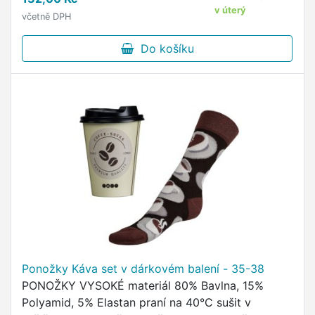
originálním vzorem od českého …
v úterý
včetně DPH
Do košíku
Ponožky Káva set v dárkovém balení - 35-38
PONOŽKY VYSOKÉ materiál 80% Bavlna, 15%
Polyamid, 5% Elastan praní na 40°C sušit v