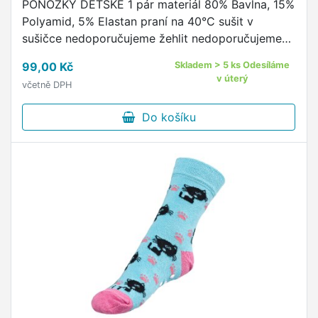
PONOŽKY DĚTSKÉ 1 pár materiál 80% Bavlna, 15%
Polyamid, 5% Elastan praní na 40°C sušit v
sušičce nedoporučujeme žehlit nedoporučujeme
pohodlný neškrtící lem kvalitní ponožky s
99,00 Kč
Skladem > 5 ks Odesíláme
originálním vzorem od českého …
v úterý
včetně DPH
Do košíku