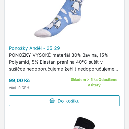
Ponožky Anděl - 25-29
PONOŽKY VYSOKÉ materiál 80% Bavlna, 15%
Polyamid, 5% Elastan praní na 40°C sušit v
sušičce nedoporučujeme žehlit nedoporučujeme
pohodlný neškrtící lem kvalitní ponožky s
99,00 Kč
Skladem > 5 ks Odesíláme
originálním vzorem od českého …
v úterý
včetně DPH
Do košíku