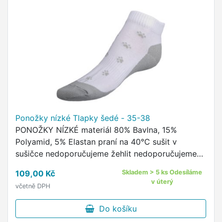
Ponožky nízké Tlapky šedé - 35-38
PONOŽKY NÍZKÉ materiál 80% Bavlna, 15%
Polyamid, 5% Elastan praní na 40°C sušit v
sušičce nedoporučujeme žehlit nedoporučujeme
pohodlný neškrtící lem kvalitní ponožky s
109,00 Kč
Skladem > 5 ks Odesíláme
originálním vzorem od českého …
v úterý
včetně DPH
Do košíku