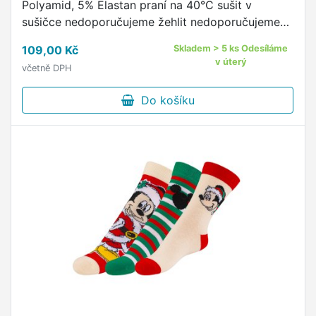
Polyamid, 5% Elastan praní na 40°C sušit v
sušičce nedoporučujeme žehlit nedoporučujeme
pohodlný neškrtící lem kvalitní ponožky s
109,00 Kč
Skladem > 5 ks Odesíláme
originálním vzorem od českého …
v úterý
včetně DPH
Do košíku