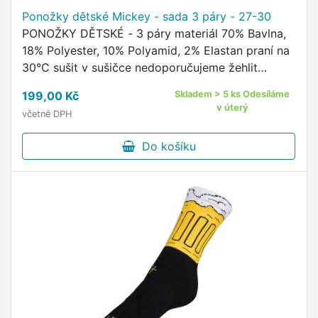
Ponožky dětské Mickey - sada 3 páry - 27-30
PONOŽKY DĚTSKÉ - 3 páry materiál 70% Bavlna,
18% Polyester, 10% Polyamid, 2% Elastan praní na
30°C sušit v sušičce nedoporučujeme žehlit
nedoporučujeme kvalitní ponožky s oblíbeným
199,00 Kč
Skladem > 5 ks Odesíláme
motivem Disney …
v úterý
včetně DPH
Do košíku