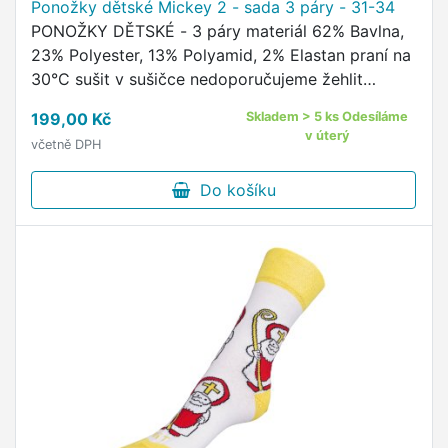
Ponožky dětské Mickey 2 - sada 3 páry - 31-34
PONOŽKY DĚTSKÉ - 3 páry materiál 62% Bavlna,
23% Polyester, 13% Polyamid, 2% Elastan praní na
30°C sušit v sušičce nedoporučujeme žehlit
nedoporučujeme kvalitní ponožky s oblíbeným
199,00 Kč
Skladem > 5 ks Odesíláme
motivem Disney …
v úterý
včetně DPH
Do košíku