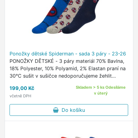
Ponožky dětské Spiderman - sada 3 páry - 23-26
PONOŽKY DĚTSKÉ - 3 páry materiál 70% Bavlna,
18% Polyester, 10% Polyamid, 2% Elastan praní na
30°C sušit v sušičce nedoporučujeme žehlit
nedoporučujeme kvalitní ponožky s oblíbeným
199,00 Kč
Skladem > 5 ks Odesíláme
motivem Disney …
v úterý
včetně DPH
Do košíku