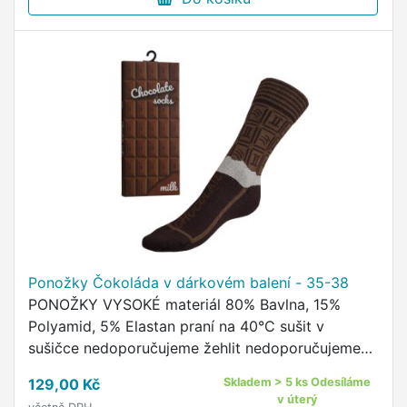
Ponožky Čokoláda v dárkovém balení - 35-38
PONOŽKY VYSOKÉ materiál 80% Bavlna, 15%
Polyamid, 5% Elastan praní na 40°C sušit v
sušičce nedoporučujeme žehlit nedoporučujeme
pohodlný neškrtící lem kvalitní ponožky s
129,00 Kč
Skladem > 5 ks Odesíláme
originálním vzorem od českého …
v úterý