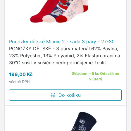
Ponožky dětské Minnie 2 - sada 3 páry - 27-30
PONOŽKY DĚTSKÉ - 3 páry materiál 62% Bavlna,
23% Polyester, 13% Polyamid, 2% Elastan praní na
30°C sušit v sušičce nedoporučujeme žehlit
nedoporučujeme kvalitní ponožky s oblíbeným
199,00 Kč
Skladem > 5 ks Odesíláme
motivem Disney …
v úterý
včetně DPH
Do košíku