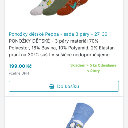
Ponožky dětské Peppa - sada 3 páry - 27-30
PONOŽKY DĚTSKÉ - 3 páry materiál 70%
Polyester, 18% Bavlna, 10% Polyamid, 2% Elastan
praní na 30°C sušit v sušičce nedoporučujeme
žehlit nedoporučujeme kvalitní ponožky s
199,00 Kč
Skladem > 5 ks Odesíláme
oblíbeným motivem Disney …
v úterý
včetně DPH
Do košíku