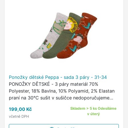
Ponožky dětské Peppa - sada 3 páry - 31-34
PONOŽKY DĚTSKÉ - 3 páry materiál 70%
Polyester, 18% Bavlna, 10% Polyamid, 2% Elastan
praní na 30°C sušit v sušičce nedoporučujeme
žehlit nedoporučujeme kvalitní ponožky s
199,00 Kč
Skladem > 5 ks Odesíláme
oblíbeným motivem Disney …
v úterý
včetně DPH