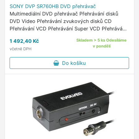
SONY DVP SR760HB DVD přehrávač
Multimediální DVD přehrávač Přehrávání disků
DVD Video Přehrávání zvukových disků CD
Přehrávání VCD Přehrávání Super VCD Přehrávání
DVD-R / RW (formát videa) Přehrávání DVD+R /
1 492,40 Kč
Skladem > 5 ks Odesíláme
RW / R DL Přehrávání disků …
v pondělí
včetně DPH
Do košíku