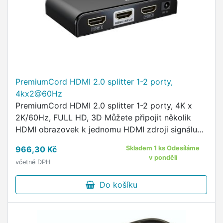
PremiumCord HDMI 2.0 splitter 1-2 porty,
4kx2@60Hz
PremiumCord HDMI 2.0 splitter 1-2 porty, 4K x
2K/60Hz, FULL HD, 3D Můžete připojit několik
HDMI obrazovek k jednomu HDMI zdroji signálu
jako je PC, notebook, DVD, set top box, atd. -
966,30 Kč
Skladem 1 ks Odesíláme
Vstup: 1 x HDMI …
v pondělí
včetně DPH
Do košíku