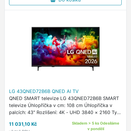
LG 43QNED72B6B QNED AI TV
QNED SMART televize LG 43QNED72B6B SMART
televize Úhlopříčka v cm: 108 cm Úhlopříčka v
palcích: 43" Rozlišení: 4K - UHD 3840 × 2160 Typ
obrazovky: QNED Operační systém: WebOS
11 031,10 Kč
Skladem > 5 ks Odesíláme
Modelový rok: 2026 Funkce …
v pondělí