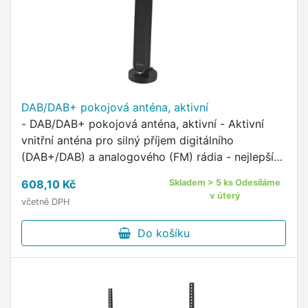
DAB/DAB+ pokojová anténa, aktivní
- DAB/DAB+ pokojová anténa, aktivní - Aktivní
vnitřní anténa pro silný příjem digitálního
(DAB+/DAB) a analogového (FM) rádia - nejlepší
výkon zesilovače 30 dB pro příjem bez rušení -
608,10 Kč
Skladem > 5 ks Odesíláme
další zdroj napájení …
v úterý
včetně DPH
Do košíku