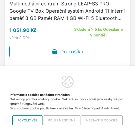
Multimediální centrum Strong LEAP-S3 PRO
Google TV Box Operační systém Android 11 Interní
paměť 8 GB Paměť RAM 1 GB Wi-Fi 5 Bluetooth
5.0 HDMI 1× micro USB Bez tuneru Podpora
1 051,90 Kč
Skladem > 5 ks Odesíláme
HDR10+, HDR10, YouTube, …
v pondělí
včetně DPH
Do košíku
Informace o cookies na těchto stránkách
Náš eshop používá soubory cookie. Některé soubory cookie jsou nezbytné pro
správné fungování webu.
Další soubory cookie používáme k analýzám. Ty můžete případně odmítnout.
POVOLIT VŠE
POUZE NEZBYTNÉ
NASTAVENÍ COOKIES