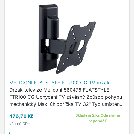
MELICONI FLATSTYLE FTR100 CG TV držák
Držák televize Meliconi 580476 FLATSTYLE
FTR100 CG Uchycení TV závěsný Způsob pohybu
mechanický Max. úhlopříčka TV 32" Typ umístění
nástěnný Maximální nosnost 20 kg Pojistka proti
476,70 Kč
Skladem 2 ks Odesíláme
vysazení Nárazuvzdorný …
v pondělí
včetně DPH