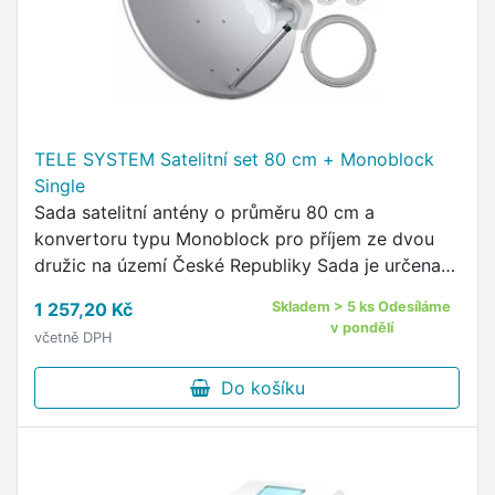
TELE SYSTEM Satelitní set 80 cm + Monoblock
Single
Sada satelitní antény o průměru 80 cm a
konvertoru typu Monoblock pro příjem ze dvou
družic na území České Republiky Sada je určena
pro připojení k televizoru s integrovaným
1 257,20 Kč
Skladem > 5 ks Odesíláme
satelitním tunerem (DVB-S) …
v pondělí
včetně DPH
Do košíku