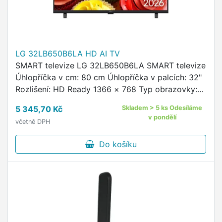
LG 32LB650B6LA HD AI TV
SMART televize LG 32LB650B6LA SMART televize
Úhlopříčka v cm: 80 cm Úhlopříčka v palcích: 32"
Rozlišení: HD Ready 1366 × 768 Typ obrazovky:
LED Operační systém: WebOS Modelový rok:
5 345,70 Kč
Skladem > 5 ks Odesíláme
2026 Kvalita obrazu: …
v pondělí
včetně DPH
Do košíku