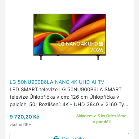
LG 50NU900B6LA NANO 4K UHD AI TV
LED SMART televize LG 50NU900B6LA SMART
televize Úhlopříčka v cm: 126 cm Úhlopříčka v
palcích: 50" Rozlišení: 4K - UHD 3840 × 2160 Typ
obrazovky: LED Operační systém: WebOS
9 720,20 Kč
Skladem > 5 ks Odesíláme
Modelový rok: 2026 Funkce …
v pondělí
včetně DPH
Do košíku