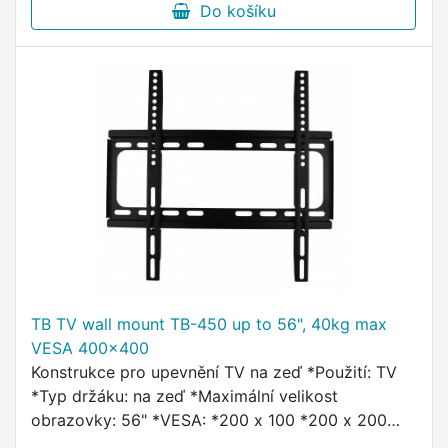
Do košíku
TB TV wall mount TB-450 up to 56", 40kg max
VESA 400x400
Konstrukce pro upevnění TV na zeď *Použití: TV
*Typ držáku: na zeď *Maximální velikost
obrazovky: 56" *VESA: *200 x 100 *200 x 200
*400 x 200 *400 x 400 *Maximální hmotnost: 40