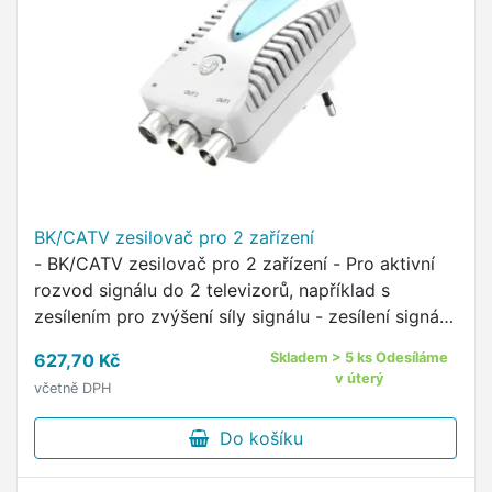
BK/CATV zesilovač pro 2 zařízení
- BK/CATV zesilovač pro 2 zařízení - Pro aktivní
rozvod signálu do 2 televizorů, například s
zesílením pro zvýšení síly signálu - zesílení signálu
o 2x22 decibelů - tlumení pro optimální nastavení
627,70 Kč
Skladem > 5 ks Odesíláme
vstupního …
v úterý
včetně DPH
Do košíku