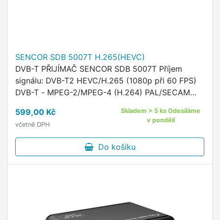
SENCOR SDB 5007T H.265(HEVC)
DVB-T PŘIJÍMAČ SENCOR SDB 5007T Příjem
signálu: DVB-T2 HEVC/H.265 (1080p při 60 FPS)
DVB-T - MPEG-2/MPEG-4 (H.264) PAL/SECAM
BG/DK/I/L Podpora HDR Vstupy a výstupy: Vstup
599,00 Kč
Skladem > 5 ks Odesíláme
pro anténu s napájením 5 V/50 …
v pondělí
včetně DPH
Do košíku