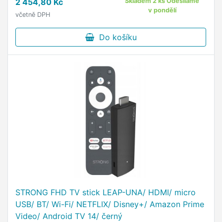
2 454,80 Kč
Skladem 2 ks Odesíláme
udělá výkonný smart …
v pondělí
včetně DPH
Do košíku
STRONG FHD TV stick LEAP-UNA/ HDMI/ micro
USB/ BT/ Wi-Fi/ NETFLIX/ Disney+/ Amazon Prime
Video/ Android TV 14/ černý