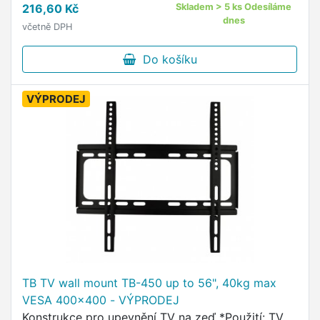
216,60 Kč
Skladem > 5 ks Odesíláme
kg *Rohový držák: ne *Materiál: …
dnes
včetně DPH
Do košíku
VÝPRODEJ
TB TV wall mount TB-450 up to 56", 40kg max
VESA 400x400 - VÝPRODEJ
Konstrukce pro upevnění TV na zeď *Použití: TV