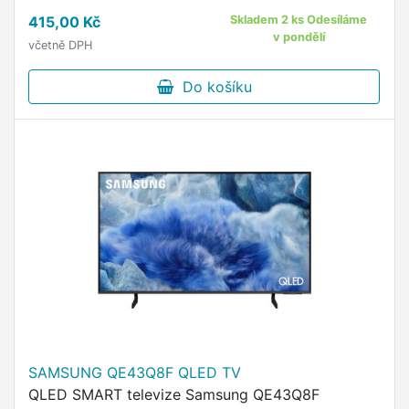
všemi typy televizorů Philips Kompatibilní s
415,00 Kč
Skladem 2 ks Odesíláme
různými typy televizorů, …
v pondělí
včetně DPH
Do košíku
SAMSUNG QE43Q8F QLED TV
QLED SMART televize Samsung QE43Q8F