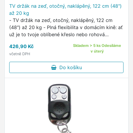
TV držák na zeď, otočný, naklápěný, 122 cm (48")
až 20 kg
- TV držák na zeď, otočný, naklápěný, 122 cm
(48") až 20 kg - Plná flexibilita v domácím kině: ať
už je to tvoje oblíbené křeslo nebo rohová
pohovka, s tímto plně pohyblivým nástěnným
426,90 Kč
Skladem > 5 ks Odesíláme
držákem budou filmoví …
v úterý
včetně DPH
Do košíku