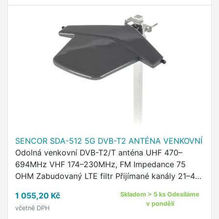
SENCOR SDA-512 5G DVB-T2 ANTÉNA VENKOVNÍ
Odolná venkovní DVB-T2/T anténa UHF 470–
694MHz VHF 174–230MHz, FM Impedance 75
OHM Zabudovaný LTE filtr Přijímané kanály 21–48
HDTV READY Horizontální i vertikální polarizace
1 055,20 Kč
Skladem > 5 ks Odesíláme
Zabudovaný výkonný nízkošumový …
v pondělí
včetně DPH