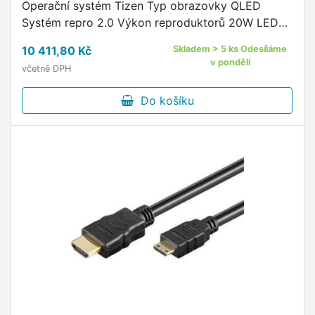
Operační systém Tizen Typ obrazovky QLED
Systém repro 2.0 Výkon reproduktorů 20W LED
podsvícení QLED Úhl. v palcích/cm 43"/108 cm
10 411,80 Kč
Skladem > 5 ks Odesíláme
Rozlišení 4K - UHD 3840 × 2160 Energetická …
v pondělí
včetně DPH
Do košíku