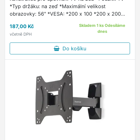
*Typ držáku: na zeď *Maximální velikost
obrazovky: 56" *VESA: *200 x 100 *200 x 200
*400 x 200 *400 x 400 *Maximální hmotnost: 40
187,00 Kč
Skladem 1 ks Odesíláme
kg *Rohový držák: ne *Materiál: …
dnes
včetně DPH
Do košíku