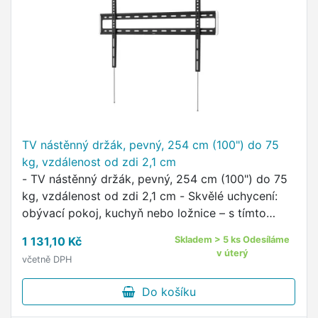
TV nástěnný držák, pevný, 254 cm (100") do 75
kg, vzdálenost od zdi 2,1 cm
- TV nástěnný držák, pevný, 254 cm (100") do 75
kg, vzdálenost od zdi 2,1 cm - Skvělé uchycení:
obývací pokoj, kuchyň nebo ložnice – s tímto
nástěnným držákem si můžeš užít přímý pohled i
1 131,10 Kč
Skladem > 5 ks Odesíláme
na velké a …
v úterý
včetně DPH
Do košíku