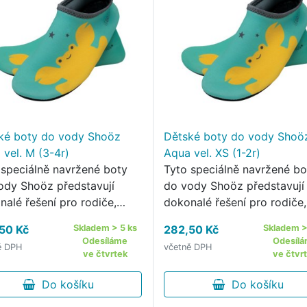
ké boty do vody Shoöz
Dětské boty do vody Shoö
 vel. M (3-4r)
Aqua vel. XS (1-2r)
 speciálně navržené boty
Tyto speciálně navržené bo
ody Shoöz představují
do vody Shoöz představují
nalé řešení pro rodiče,
dokonalé řešení pro rodiče,
í kladou důraz na
kteří kladou důraz na
50 Kč
Skladem > 5 ks
282,50 Kč
Skladem >
ečnost a pohodlí svých
bezpečnost a pohodlí svýc
Odesíláme
Odesíl
ě DPH
včetně DPH
během letních aktivit u
dětí během letních aktivit u
ve čtvrtek
ve čtvr
.
vody.
Do košíku
Do košíku