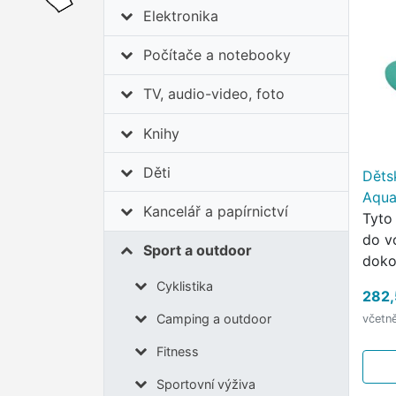
Elektronika
Počítače a notebooky
TV, audio-video, foto
Knihy
Děti
Děts
Aqua
Kancelář a papírnictví
Tyto
do v
Sport a outdoor
doko
kteř
Cyklistika
282,
bezp
Camping a outdoor
včetn
dětí 
vody
Fitness
Sportovní výživa