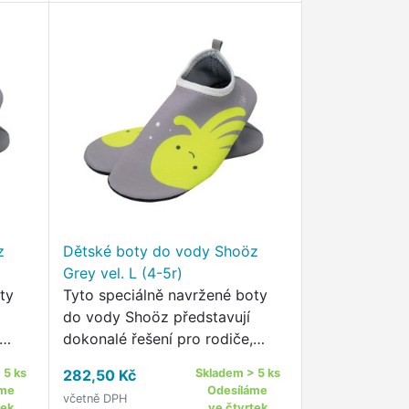
z
Dětské boty do vody Shoöz
Grey vel. L (4-5r)
ty
Tyto speciálně navržené boty
do vody Shoöz představují
dokonalé řešení pro rodiče,
kteří kladou důraz na
 5 ks
282,50 Kč
Skladem > 5 ks
h
bezpečnost a pohodlí svých
áme
Odesíláme
včetně DPH
dětí během letních aktivit u
tek
ve čtvrtek