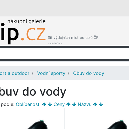
Síť výdejních míst po celé ČR
více info »
ort a outdoor
Vodní sporty
Obuv do vody
buv do vody
t podle:
Oblíbenosti
Ceny
Názvu