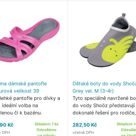
ma dámské pantofle
Dětské boty do vody Shoö
urová velikost 39
Grey vel. M (3-4r)
alehké pantofle pro dívky a
Tyto speciálně navržené bo
 ideální volba na
do vody Shoöz představují
lenou či k bazénu.
dokonalé řešení pro rodiče,
kteří kladou důraz na
90 Kč
Skladem 1 ks
282,50 Kč
Skladem >
bezpečnost a pohodlí svýc
Odesíláme
Odesíl
ě DPH
včetně DPH
dětí během letních aktivit u
ve středu
ve čtvr