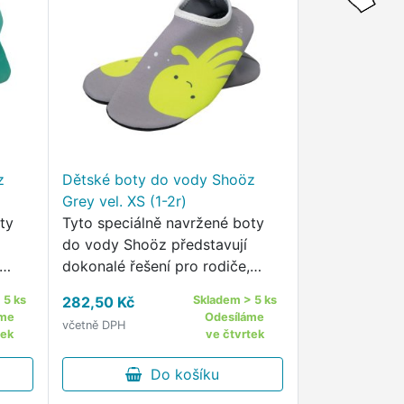
z
Dětské boty do vody Shoöz
Grey vel. XS (1-2r)
ty
Tyto speciálně navržené boty
do vody Shoöz představují
dokonalé řešení pro rodiče,
kteří kladou důraz na
 5 ks
282,50 Kč
Skladem > 5 ks
h
bezpečnost a pohodlí svých
áme
Odesíláme
včetně DPH
dětí během letních aktivit u
tek
ve čtvrtek
vody.
Do košíku