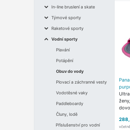
In-line bruslení a skate
Týmové sporty
Raketové sporty
Vodní sporty
Plavání
Potápění
Obuv do vody
Pana
Plovací a záchranné vesty
purp
Vodotěsné vaky
Ultr
ženy,
Paddleboardy
dovo
Čluny, lodě
288,
Příslušenství pro vodní
včetn