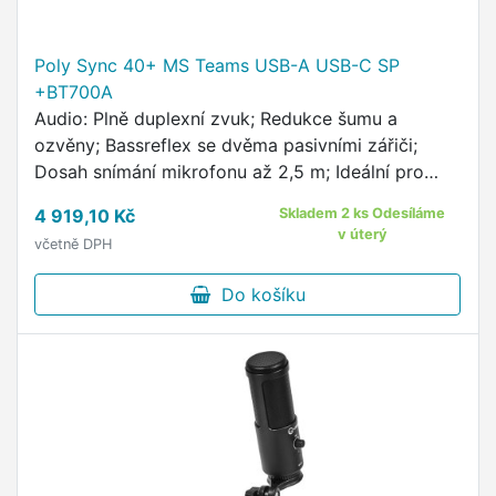
Poly Sync 40+ MS Teams USB-A USB-C SP
+BT700A
Audio: Plně duplexní zvuk; Redukce šumu a
ozvěny; Bassreflex se dvěma pasivními zářiči;
Dosah snímání mikrofonu až 2,5 m; Ideální pro
místnosti o rozměrech až 5 x 5 m; Vysoce
4 919,10 Kč
Skladem 2 ks Odesíláme
výkonné reproduktory 1x …
v úterý
včetně DPH
Do košíku