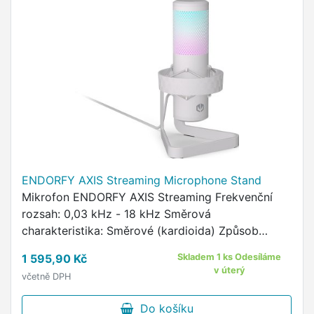
ENDORFY AXIS Streaming Microphone Stand
Mikrofon ENDORFY AXIS Streaming Frekvenční
rozsah: 0,03 kHz - 18 kHz Směrová
charakteristika: Směrové (kardioida) Způsob
uchycení zařízení k držáku: Bez fixace Délka
1 595,90 Kč
Skladem 1 ks Odesíláme
kabelu: 2,5 m Typ konektoru: USB-C …
v úterý
včetně DPH
Do košíku