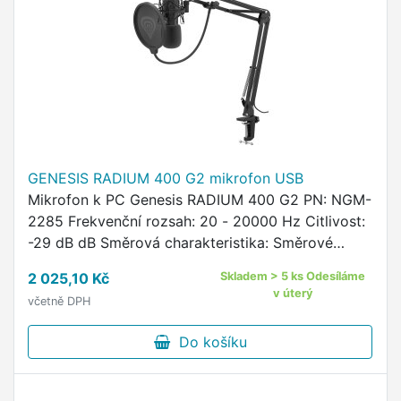
GENESIS RADIUM 400 G2 mikrofon USB
Mikrofon k PC Genesis RADIUM 400 G2 PN: NGM-
2285 Frekvenční rozsah: 20 - 20000 Hz Citlivost:
-29 dB dB Směrová charakteristika: Směrové
(kardioida) Způsob uchycení k držáku:
2 025,10 Kč
Skladem > 5 ks Odesíláme
Mechanický Délka kabelu: …
v úterý
včetně DPH
Do košíku