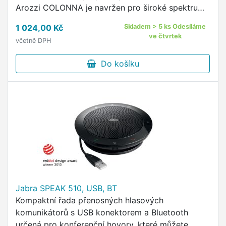
Arozzi COLONNA je navržen pro široké spektrum
streamovacích prací.
1 024,00 Kč
Skladem > 5 ks Odesíláme
ve čtvrtek
včetně DPH
Do košíku
Jabra SPEAK 510, USB, BT
Kompaktní řada přenosných hlasových
komunikátorů s USB konektorem a Bluetooth
určená pro konferenční hovory, které můžete