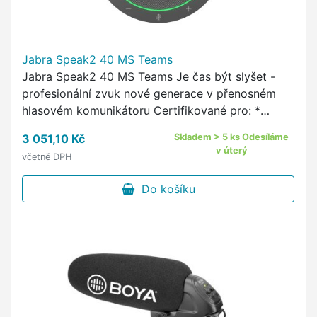
Jabra Speak2 40 MS Teams
Jabra Speak2 40 MS Teams Je čas být slyšet -
profesionální zvuk nové generace v přenosném
hlasovém komunikátoru Certifikované pro: *
Microsoft Teams * Zoom * Google Meet * Amazon
3 051,10 Kč
Skladem > 5 ks Odesíláme
Chime Zvuk * ideální …
v úterý
včetně DPH
Do košíku