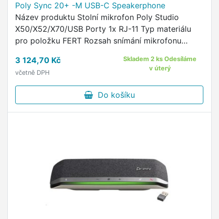
Poly Sync 20+ -M USB-C Speakerphone
Název produktu Stolní mikrofon Poly Studio
X50/X52/X70/USB Porty 1x RJ-11 Typ materiálu
pro položku FERT Rozsah snímání mikrofonu
(metrické jednotky) Až 2,5 m Typ mikrofonu Tři
3 124,70 Kč
Skladem 2 ks Odesíláme
jednosměrné mikrofony …
v úterý
včetně DPH
Do košíku