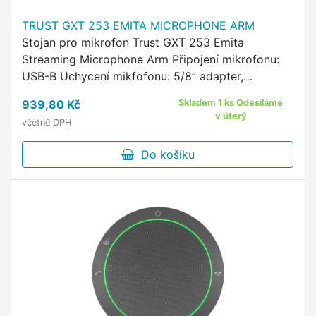
TRUST GXT 253 EMITA MICROPHONE ARM
Stojan pro mikrofon Trust GXT 253 Emita
Streaming Microphone Arm Připojení mikrofonu:
USB-B Uchycení mikfofonu: 5/8” adapter,
antivibrační držák (pro mikrofon o průměru 43-49
939,80 Kč
Skladem 1 ks Odesíláme
mm) Max. hmotnost mikrofonu: …
v úterý
včetně DPH
Do košíku