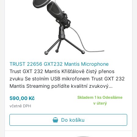
TRUST 22656 GXT232 Mantis Microphone
Trust GXT 232 Mantis Křišťálově čistý přenos
zvuku Se stolním USB mikrofonem Trust GXT 232
Mantis Streaming pořídíte kvalitní zvukový
záznam s minimálním zkreslením, což ho
590,00 Kč
Skladem 1 ks Odesíláme
předurčuje k streamování na …
v úterý
včetně DPH
Do košíku