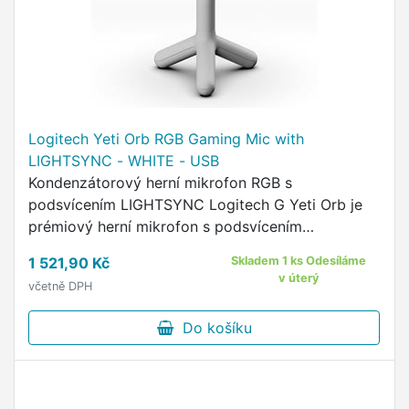
Logitech Yeti Orb RGB Gaming Mic with
LIGHTSYNC - WHITE - USB
Kondenzátorový herní mikrofon RGB s
podsvícením LIGHTSYNC Logitech G Yeti Orb je
prémiový herní mikrofon s podsvícením
LIGHTSYNC RGB, kondenzátorovou kapsulí
1 521,90 Kč
Skladem 1 ks Odesíláme
optimalizovanou pro streamování her a
v úterý
včetně DPH
předvolbami …
Do košíku