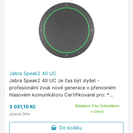
Jabra Speak2 40 UC
Jabra Speak2 40 UC Je čas být slyšet -
profesionální zvuk nové generace v přenosném
hlasovém komunikátoru Certifikované pro: *
Zoom * Google Meet * Amazon Chime Zvuk *
3 051,10 Kč
Skladem 3 ks Odesíláme
ideální pro rozměry místností: …
v úterý
včetně DPH
Do košíku