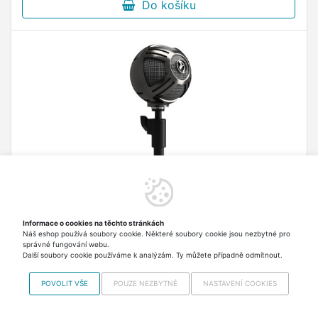
Do košíku
Informace o cookies na těchto stránkách
AROZZI mikrofon SFERA/ stříbrný
Náš eshop používá soubory cookie. Některé soubory cookie jsou nezbytné pro
USB mikrofon Arozzi SFERA – pro streamování i
správné fungování webu.
Další soubory cookie používáme k analýzám. Ty můžete případně odmítnout.
gaming Stolní USB mikrofon Arozzi SFERA je
navržen pro streamování digitálního obsahu,
POVOLIT VŠE
POUZE NEZBYTNÉ
NASTAVENÍ COOKIES
podcasty , YouTube videa ve studiové kvalitě
563,90 Kč
Skladem > 5 ks Odesíláme
zvuku, ale také hraní …