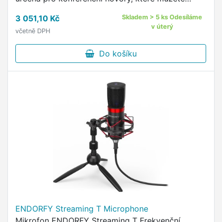
připojit pomocí USB konektoru k vašemu počítači,
3 051,10 Kč
Skladem > 5 ks Odesíláme
tabletu nebo smartphonu a hovory …
v úterý
včetně DPH
Do košíku
ENDORFY Streaming T Microphone
Mikrofon ENDORFY Streaming T Frekvenční