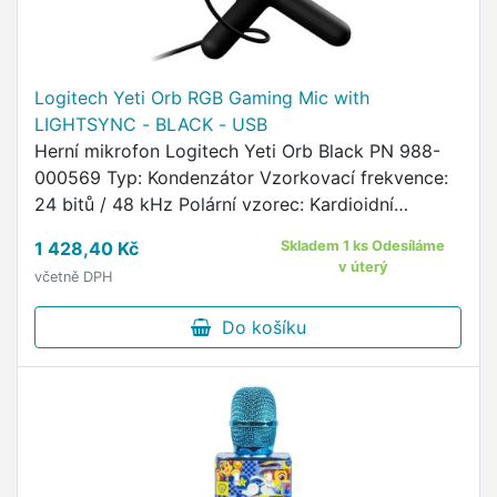
Logitech Yeti Orb RGB Gaming Mic with
LIGHTSYNC - BLACK - USB
Herní mikrofon Logitech Yeti Orb Black PN 988-
000569 Typ: Kondenzátor Vzorkovací frekvence:
24 bitů / 48 kHz Polární vzorec: Kardioidní
Frekvenční odezva: 70Hz-20KHz Max. úroveň
1 428,40 Kč
Skladem 1 ks Odesíláme
akustického tlaku (SPL): …
v úterý
včetně DPH
Do košíku