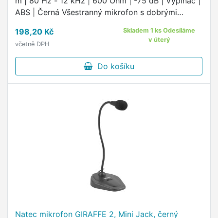
m | 80 Hz - 12 kHz | 600 Ohm | -75 dB | Vypínač |
ABS | Černá Všestranný mikrofon s dobrými
zvukovými vlastnostmi, vhodný pro karaoke.
198,20 Kč
Skladem 1 ks Odesíláme
černá barva.
v úterý
včetně DPH
Do košíku
Natec mikrofon GIRAFFE 2, Mini Jack, černý