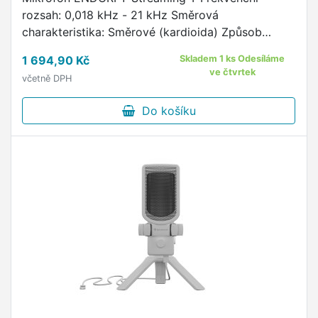
rozsah: 0,018 kHz - 21 kHz Směrová
charakteristika: Směrové (kardioida) Způsob
uchycení zařízení k držáku: Bez fixace Délka
1 694,90 Kč
Skladem 1 ks Odesíláme
kabelu: 1,8 m Typ konektoru: USB-C …
ve čtvrtek
včetně DPH
Do košíku