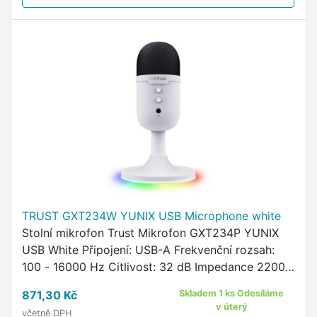
TRUST GXT234W YUNIX USB Microphone white
Stolní mikrofon Trust Mikrofon GXT234P YUNIX
USB White Připojení: USB-A Frekvenční rozsah:
100 - 16000 Hz Citlivost: 32 dB Impedance 2200
Ohm Princip mikrofonu: kondenzátorový Směrová
871,30 Kč
Skladem 1 ks Odesíláme
charakteristika: …
v úterý
včetně DPH