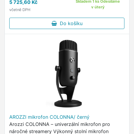
5 725,60 Kč
Skladem 1 ks Odesíláme
pop filtr Prémiový …
v úterý
včetně DPH
Do košíku
AROZZI mikrofon COLONNA/ černý
Arozzi COLONNA – univerzální mikrofon pro
náročné streamery Výkonný stolní mikrofon