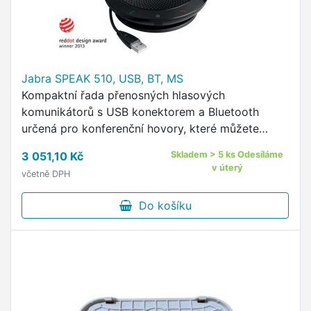
Jabra SPEAK 510, USB, BT, MS
Kompaktní řada přenosných hlasových
komunikátorů s USB konektorem a Bluetooth
určená pro konferenční hovory, které můžete
připojit pomocí USB konektoru k vašemu počítači,
3 051,10 Kč
Skladem > 5 ks Odesíláme
tabletu nebo smartphonu a hovory …
v úterý
včetně DPH
Do košíku