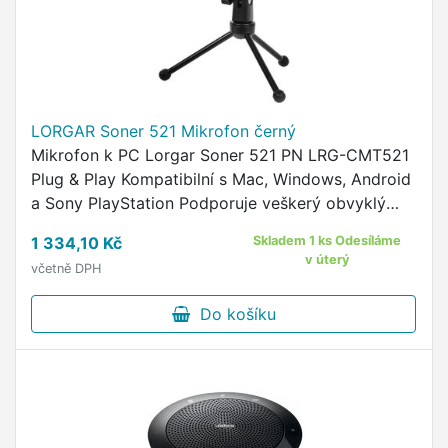
LORGAR Soner 521 Mikrofon černý
Mikrofon k PC Lorgar Soner 521 PN LRG-CMT521
Plug & Play Kompatibilní s Mac, Windows, Android
a Sony PlayStation Podporuje veškerý obvyklý
software pro audio komunikaci a streamování
1 334,10 Kč
Skladem 1 ks Odesíláme
Připojení ke …
v úterý
včetně DPH
Do košíku