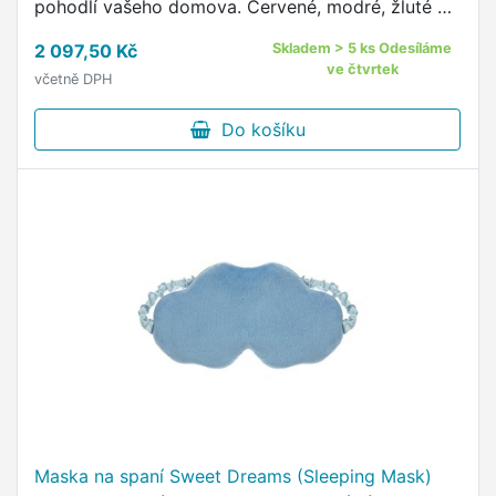
pohodlí vašeho domova. Červené, modré, žluté a
blízké (NIR) infračervené světlo přispívá k
2 097,50 Kč
Skladem > 5 ks Odesíláme
omlazení, vyhlazení …
ve čtvrtek
včetně DPH
Do košíku
Maska na spaní Sweet Dreams (Sleeping Mask)