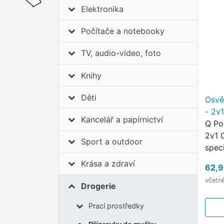
Elektronika
Počítače a notebooky
TV, audio-video, foto
Knihy
Děti
Osvě
- 2v1
Kancelář a papírnictví
Q Po
2v1 
Sport a outdoor
spec
uvol
Krása a zdraví
62,9
vůni
včetn
po d
Drogerie
Nezů
Prací prostředky
Varo