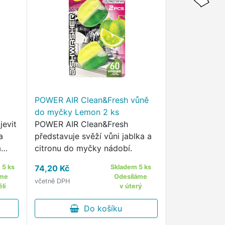
POWER AIR Clean&Fresh vůně
do myčky Lemon 2 ks
evit
POWER AIR Clean&Fresh
a
představuje svěží vůni jablka a
a
citronu do myčky nádobí.
ky
 5 ks
74,20 Kč
Skladem 5 ks
áme
Odesíláme
včetně DPH
lí
v úterý
Do košíku