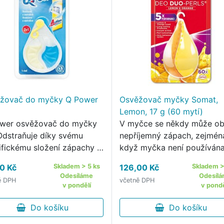
žovač do myčky Q Power
Osvěžovač myčky Somat,
Lemon, 17 g (60 mytí)
wer osvěžovač do myčky
V myčce se někdy může obj
Odstraňuje díky svému
nepříjemný zápach, zejmén
ifickému složení zápachy a
když myčka není používán
ňuje příjemnou,osvěžující
denně tomu lze zabránit dí
0 Kč
Skladem > 5 ks
126,00 Kč
Skladem >
,která provoní vaší myčku
osvěžovači myčky Somat
Odesíláme
Odesíl
ě DPH
včetně DPH
obu několika týdnů
Deodorizing Pearls Pomocí
v pondělí
v pondě
stává na nádobí
háčku zavěste košíček
vání:H317 …
Do košíku
osvěžovače Deodorizing …
Do košíku