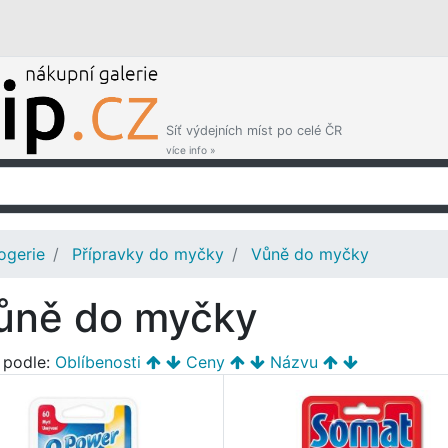
Síť výdejních míst po celé ČR
více info »
ogerie
Přípravky do myčky
Vůně do myčky
ůně do myčky
t podle:
Oblíbenosti
Ceny
Názvu