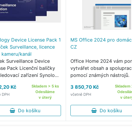
logy Device License Pack 1
MS Office 2024 pro domác
íček Surveillance, licence
CZ
1 kameru/kanál
ček Surveillance Device
Office Home 2024 vám po
nse Pack Licenční balíčky
vytvářet obsah a spolupra
sledovací zařízení Synology
pomocí známých nástrojů.
určeny k rozšíření počtů
2,20 Kč
Skladem > 5 ks
3 850,70 Kč
Skladem 
r, I/O modulů, řadičů
Odesíláme
Odesíl
ě DPH
včetně DPH
upu a transakčních zařízení
v úterý
v úter
avených ve službě …
Do košíku
Do košíku