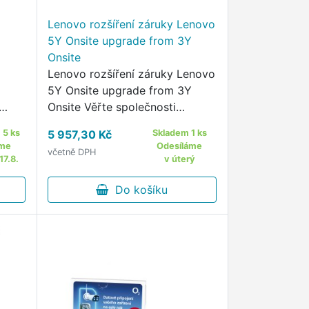
Lenovo rozšíření záruky Lenovo
5Y Onsite upgrade from 3Y
Onsite
Lenovo rozšíření záruky Lenovo
5Y Onsite upgrade from 3Y
Onsite Věřte společnosti
e
Lenovo, že pokryje celý životní
 5 ks
5 957,30 Kč
Skladem 1 ks
cké
cyklus vašich IT aktiv a uvolní
áme
Odesíláme
včetně DPH
vaše techniky, aby se soustředili
17.8.
v úterý
na to, co se počítá.
Do košíku