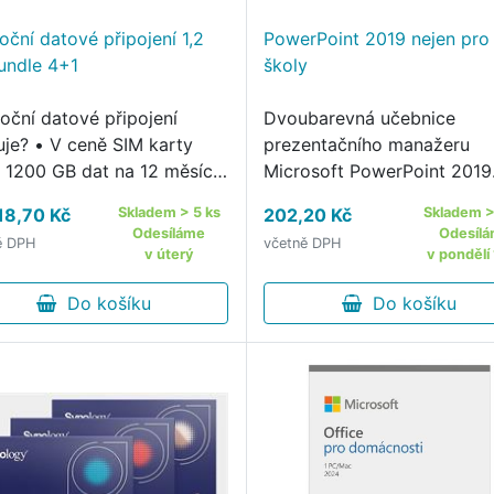
oční datové připojení 1,2
PowerPoint 2019 nejen pro
undle 4+1
školy
roční datové připojení
Dvoubarevná učebnice
uje? • V ceně SIM karty
prezentačního manažeru
 1200 GB dat na 12 měsíců
Microsoft PowerPoint 2019
ční datové připojení 1200
podrobně provádí uživatel
18,70 Kč
Skladem > 5 ks
202,20 Kč
Skladem >
e vhodné pro tablety,
procesem tvorby elektroni
Odesíláme
Odesíl
ě DPH
včetně DPH
booky a další zařízení s
prezentace.
v úterý
v pondělí 
kou datovou spotřebou •
 …
Do košíku
Do košíku