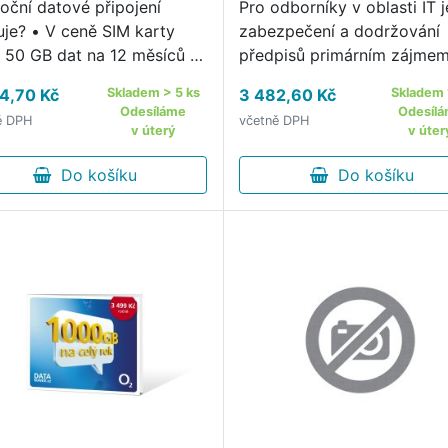
roční datové připojení
Pro odborníky v oblasti IT j
uje? • V ceně SIM karty
zabezpečení a dodržování
 50 GB dat na 12 měsíců •
předpisů primárním zájmem
B stačí pro celoroční
4,70 Kč
Skladem > 5 ks
3 482,60 Kč
Skladem 
ování fotopastí s vyšším
Odesíláme
Odesíl
ě DPH
včetně DPH
išením snímků, kamer a
v úterý
v úter
bných bezpečnostních …
Do košíku
Do košíku