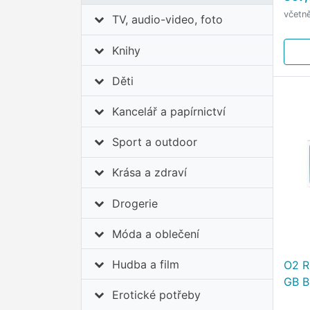
volá
včetn
2 Kč 
TV, audio-video, foto
jedn
Knihy
Děti
Kancelář a papírnictví
Sport a outdoor
Krása a zdraví
Drogerie
Móda a oblečení
Hudba a film
O2 R
GB B
Erotické potřeby