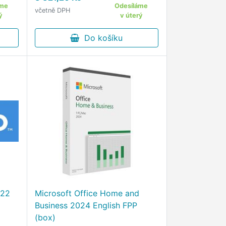
áme
Odesíláme
včetně DPH
ý
v úterý
Do košíku
022
Microsoft Office Home and
Business 2024 English FPP
(box)