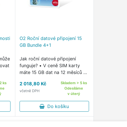
nosti
O2 Roční datové připojení 15
GB Bundle 4+1
může
Jak roční datové připojení
covat
funguje? • V ceně SIM karty
máte 15 GB dat na 12 měsíců •
15 GB stačí pro celoroční
2 ks
2 018,80 Kč
Skladem > 5 ks
fungování fotopastí s nižším
áme
Odesíláme
včetně DPH
rozlišením snímků, kamer a
ý
v úterý
podobných bezpečnostních …
Do košíku