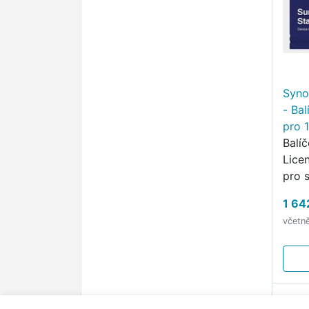
Syno
- Bal
pro 
Balí
Lice
pro 
jsou 
1 64
kame
včetn
příst
nast