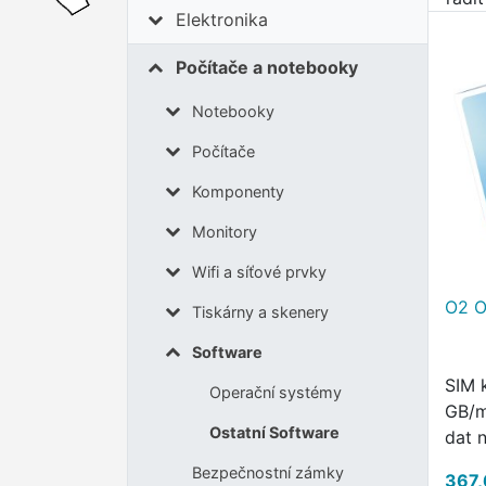
Elektronika
Počítače a notebooky
Notebooky
Počítače
Komponenty
Monitory
Wifi a síťové prvky
O2 O
Tiskárny a skenery
Software
SIM 
Operační systémy
GB/m
Ostatní Software
dat 
MAX 
Bezpečnostní zámky
367,