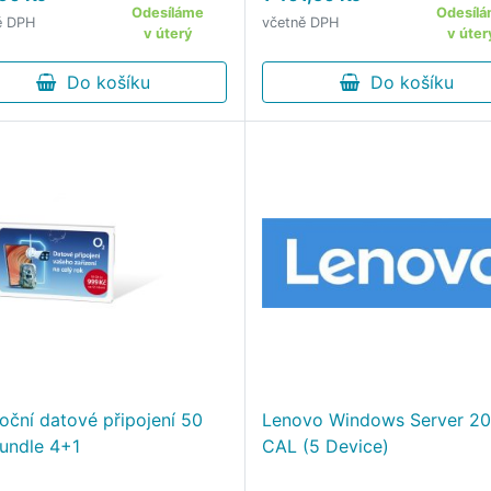
ní na den za 15 Kč, SMS za
Odesíláme
Odesíl
ě DPH
včetně DPH
Platba a správa tarifu
v úterý
v úter
oduše v aplikaci Moje O2 …
Do košíku
Do košíku
oční datové připojení 50
Lenovo Windows Server 2
undle 4+1
CAL (5 Device)