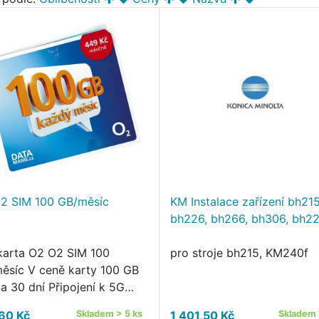
2 SIM 100 GB/měsíc
KM Instalace zařízení bh215
bh226, bh266, bh306, bh22
karta O2 O2 SIM 100
pro stroje bh215, KM240f
ěsíc V ceně karty 100 GB
na 30 dní Připojení k 5G
síti v celé ČR Neomezené
60 Kč
Skladem > 5 ks
1 401,50 Kč
Skladem 