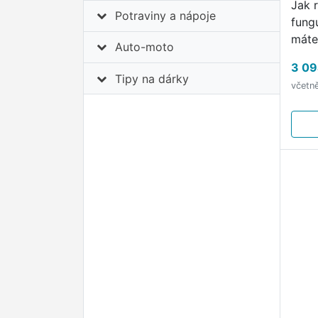
Jak 
Potraviny a nápoje
fung
máte
Auto-moto
50 G
3 09
fung
Tipy na dárky
včetn
rozl
podo