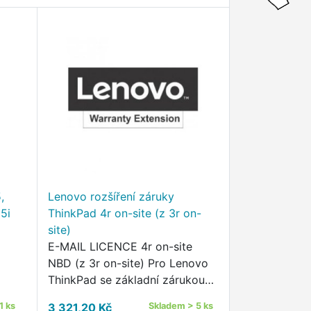
,
Lenovo rozšíření záruky
5i
ThinkPad 4r on-site (z 3r on-
site)
E-MAIL LICENCE 4r on-site
NBD (z 3r on-site) Pro Lenovo
ThinkPad se základní zárukou
3r on-site
1 ks
3 321,20 Kč
Skladem > 5 ks