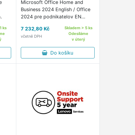
e
Microsoft Office Home and
Business 2024 English / Office
.
2024 pre podnikatelov EN
(BOX) - krabicová verzia
1 ks
7 232,80 Kč
Skladem > 5 ks
Kancelársky softvér Microsoft
áme
Odesíláme
včetně DPH
Office 2024 pre 1 zariadenie
ý
v úterý
maximálny počet používateľov
v rámci …
Do košíku