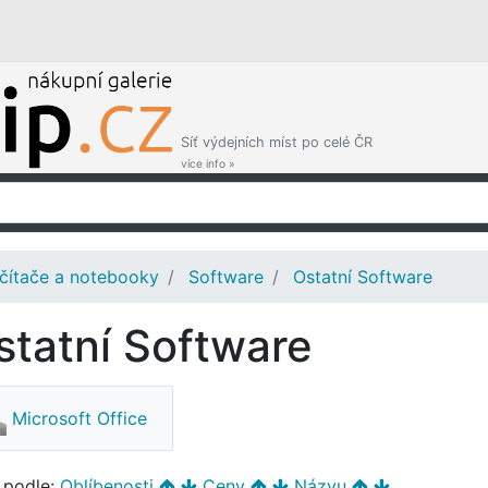
Síť výdejních míst po celé ČR
více info »
čítače a notebooky
Software
Ostatní Software
statní Software
Microsoft Office
t podle:
Oblíbenosti
Ceny
Názvu