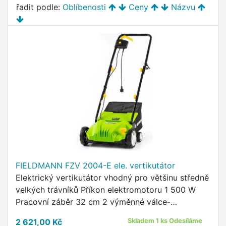
řadit podle:
Oblíbenosti
Ceny
Názvu
FIELDMANN FZV 2004-E ele. vertikutátor
Elektrický vertikutátor vhodný pro většinu středně
velkých trávníků Příkon elektromotoru 1 500 W
Pracovní záběr 32 cm 2 výměnné válce-
vertikutační a provzdušňovací Rozsah nastavení
2 621,00 Kč
Skladem 1 ks Odesíláme