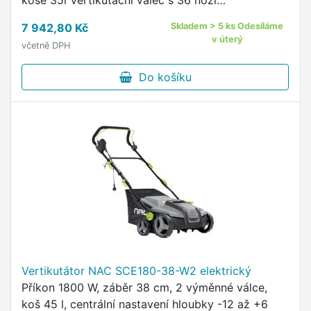
koše 35l Vertikutační válec s 36 noži
Provzdušňovací válec s 22 pružinami Sklopná
7 942,80 Kč
Skladem > 5 ks Odesíláme
rukojeť Rozsah nastavení -15 až …
v úterý
včetně DPH
Do košíku
Vertikutátor NAC SCE180-38-W2 elektrický
Příkon 1800 W, záběr 38 cm, 2 výměnné válce,
koš 45 l, centrální nastavení hloubky -12 až +6