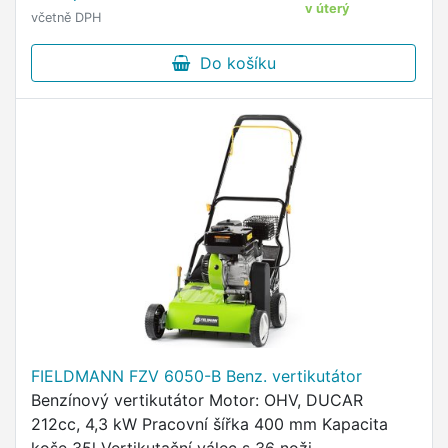
-12 až +4 mm, 4 pozice …
v úterý
včetně DPH
Do košíku
FIELDMANN FZV 6050-B Benz. vertikutátor
Benzínový vertikutátor Motor: OHV, DUCAR
212cc, 4,3 kW Pracovní šířka 400 mm Kapacita