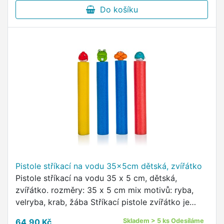
Do košíku
Pistole stříkací na vodu 35x5cm dětská, zvířátko
Pistole stříkací na vodu 35 x 5 cm, dětská,
zvířátko. rozměry: 35 x 5 cm mix motivů: ryba,
velryba, krab, žába Stříkací pistole zvířátko je
vyrobená z materiálu EVA (pěnová hmota) s
64,90 Kč
Skladem > 5 ks Odesíláme