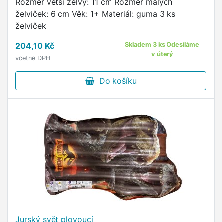
Rozměr větší želvy: 11 cm Rozměr malých
želviček: 6 cm Věk: 1+ Materiál: guma 3 ks
želviček
204,10 Kč
Skladem 3 ks Odesíláme
v úterý
včetně DPH
Do košíku
Jurský svět plovoucí