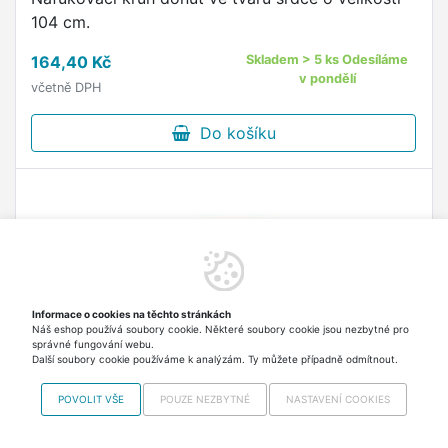
104 cm.
164,40 Kč
Skladem > 5 ks Odesíláme
v pondělí
včetně DPH
Do košíku
Informace o cookies na těchto stránkách
Náš eshop používá soubory cookie. Některé soubory cookie jsou nezbytné pro
správné fungování webu.
Další soubory cookie používáme k analýzám. Ty můžete případně odmítnout.
POVOLIT VŠE
POUZE NEZBYTNÉ
NASTAVENÍ COOKIES
58446NP Bazén Crystal modrý 168x41cm - mix