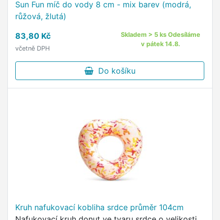
Sun Fun míč do vody 8 cm - mix barev (modrá,
růžová, žlutá)
83,80 Kč
Skladem > 5 ks Odesíláme
v pátek 14.8.
včetně DPH
Do košíku
Kruh nafukovací kobliha srdce průměr 104cm
Nafukovací kruh donut ve tvaru srdce o velikosti