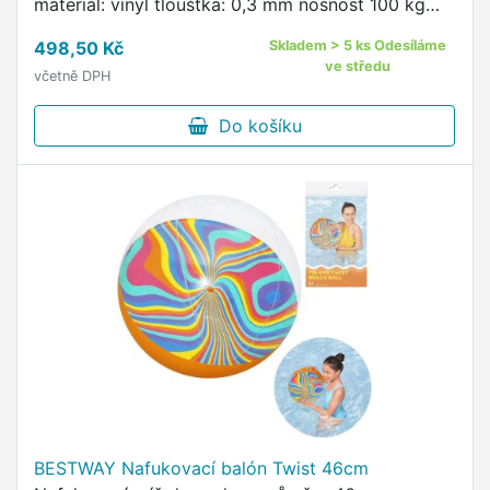
materiál: vinyl tloušťka: 0,3 mm nosnost 100 kg
Obří nafukovací lehátko ve tvaru jednorožce je
498,50 Kč
Skladem > 5 ks Odesíláme
určené k letním hrám nebo odpočinku …
ve středu
včetně DPH
Do košíku
BESTWAY Nafukovací balón Twist 46cm