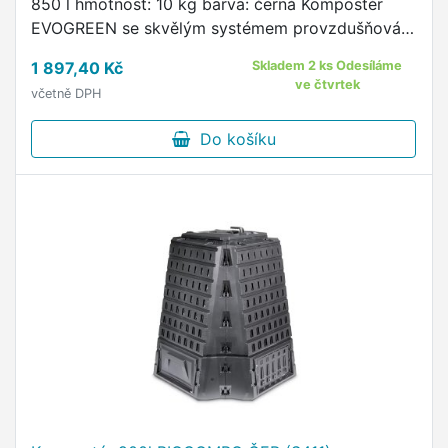
850 l hmotnost: 10 kg barva: černá Kompostér
EVOGREEN se skvělým systémem provzdušňování
připraví plnohodnotný humus až 5x rychleji než u
1 897,40 Kč
Skladem 2 ks Odesíláme
klasického …
ve čtvrtek
včetně DPH
Do košíku