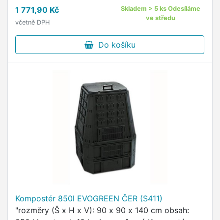
připraví plnohodnotný humus až 5 x rychleji než u
1 771,90 Kč
Skladem > 5 ks Odesíláme
klasického …
ve středu
včetně DPH
Do košíku
Kompostér 850l EVOGREEN ČER (S411)
"rozměry (Š x H x V): 90 x 90 x 140 cm obsah: