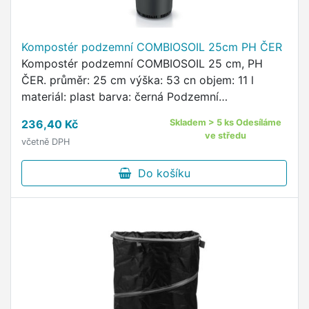
Kompostér podzemní COMBIOSOIL 25cm PH ČER
Kompostér podzemní COMBIOSOIL 25 cm, PH
ČER. průměr: 25 cm výška: 53 cn objem: 11 l
materiál: plast barva: černá Podzemní
minikompostér COMBIOSOIL umožňuje rychlý
236,40 Kč
Skladem > 5 ks Odesíláme
rozklad organické hmoty a získání přírodního …
ve středu
včetně DPH
Do košíku