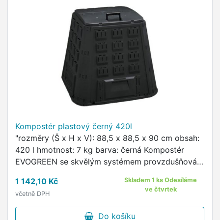
Kompostér plastový černý 420l
"rozměry (Š x H x V): 88,5 x 88,5 x 90 cm obsah:
420 l hmotnost: 7 kg barva: černá Kompostér
EVOGREEN se skvělým systémem provzdušňování
připraví plnohodnotný humus až 5x rychleji než u
1 142,10 Kč
Skladem 1 ks Odesíláme
klasického …
ve čtvrtek
včetně DPH
Do košíku