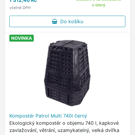
1 312,40 Kč
v úterý
včetně DPH
Do košíku
NOVINKA
Kompostér Patrol Multi 740l černý
Ekologický kompostér o objemu 740 l, kapkové
zavlažování, větrání, uzamykatelný, velká dvířka