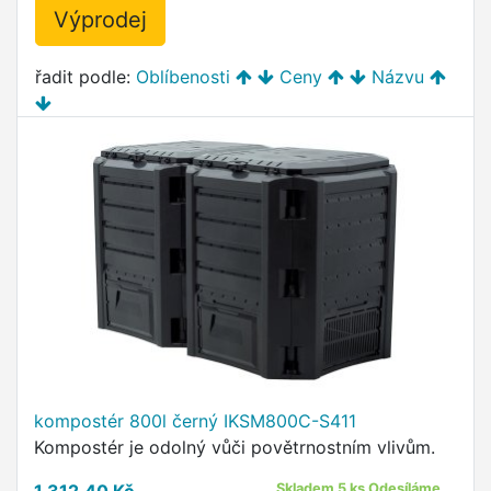
Výprodej
řadit podle:
Oblíbenosti
Ceny
Názvu
kompostér 800l černý IKSM800C-S411
Kompostér je odolný vůči povětrnostním vlivům.
Skladem 5 ks Odesíláme