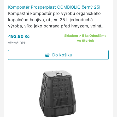
Kompostér Prosperplast COMBIOLIQ černý 25l
Kompaktní kompostér pro výrobu organického
kapalného hnojiva, objem 25 l, jednoduchá
výroba, víko jako ochrana před hmyzem, volná
cirkulace vzduchu proti nepříjemnému zápachu,
492,80 Kč
Skladem > 5 ks Odesíláme
kohoutek.
ve čtvrtek
včetně DPH
Do košíku