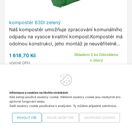
kompostér 630l zelený
Náš kompostér umožňuje zpracování komunálního
odpadu na vysoce kvalitní kompost.Kompostér má
odolnou konstrukci, jeho montáž je neuvěřitelně
snadná.
1 618,70 Kč
Skladem 5 ks Odesíláme
v úterý
včetně DPH
Do košíku
Informace o cookies na těchto stránkách
Náš eshop používá soubory cookie. Některé soubory cookie jsou nezbytné pro
správné fungování webu.
Další soubory cookie používáme k analýzám. Ty můžete případně odmítnout.
POVOLIT VŠE
POUZE NEZBYTNÉ
NASTAVENÍ COOKIES