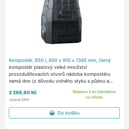
Kompostér, 850 l, 900 x 910 x 1345 mm, černý
kompostér plastový velké množství
provzdušňovacích otvorů nádoba kompostéru
nemá dno (z důvodu volného styku s půdou a
přístupu mikroorganismům, červů a žížal) panty na
2 266,60 Kč
Skladem 2 ks Odesíláme
vrchním poklopu pro jednodušší …
ve středu
včetně DPH
Do košíku