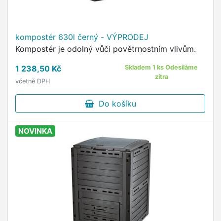
kompostér 630l černý - VÝPRODEJ
Kompostér je odolný vůči povětrnostním vlivům.
1 238,50 Kč
Skladem 1 ks Odesíláme
zítra
včetně DPH
Do košíku
NOVINKA