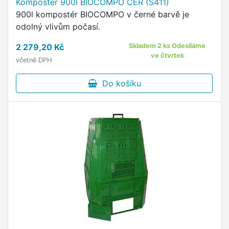
Kompostér 900l BIOCOMPO ČER (S411)
900l kompostér BIOCOMPO v černé barvě je
odolný vlivům počasí.
2 279,20 Kč
Skladem 2 ks Odesíláme
ve čtvrtek
včetně DPH
Do košíku