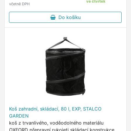
ve čtvrtek
včetně DPH
Do košíku
Koš zahradní, skládací, 80 l, EXP, STALCO
GARDEN
koš z trvanlivého, voděodolného materiálu
OXFORD přepravní rukojeti skládací konstrukce