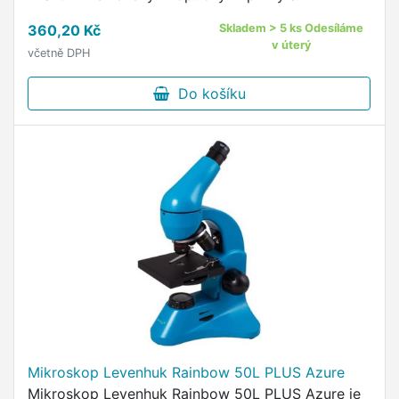
optickým sklem pro prvotřídní kvalitu obrazu i v
360,20 Kč
Skladem > 5 ks Odesíláme
extrémních situacích …
v úterý
včetně DPH
Do košíku
Mikroskop Levenhuk Rainbow 50L PLUS Azure
Mikroskop Levenhuk Rainbow 50L PLUS Azure je