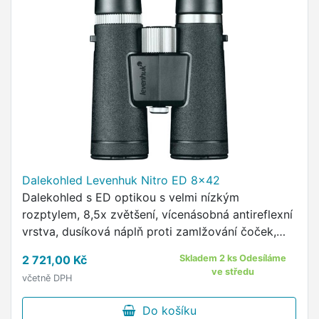
Dalekohled Levenhuk Nitro ED 8x42
Dalekohled s ED optikou s velmi nízkým
rozptylem, 8,5x zvětšení, vícenásobná antireflexní
vrstva, dusíková náplň proti zamlžování čoček,
otočné očnice, pogumování pro pevný úchop,
2 721,00 Kč
Skladem 2 ks Odesíláme
možnost uchycení na …
ve středu
včetně DPH
Do košíku