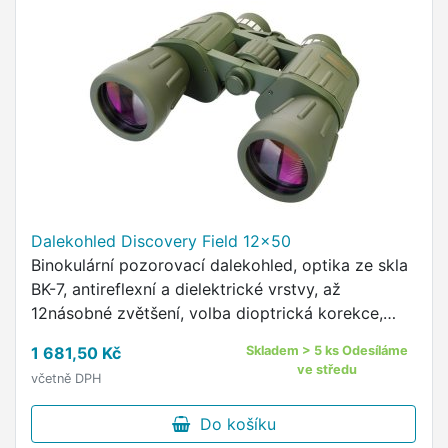
Dalekohled Discovery Field 12x50
Binokulární pozorovací dalekohled, optika ze skla
BK-7, antireflexní a dielektrické vrstvy, až
12násobné zvětšení, volba dioptrická korekce,
13mm oční reliéf, otočné a posuvné očnice z
1 681,50 Kč
Skladem > 5 ks Odesíláme
pryže, vysoká …
ve středu
včetně DPH
Do košíku