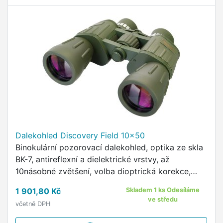
Dalekohled Discovery Field 10x50
Binokulární pozorovací dalekohled, optika ze skla
BK-7, antireflexní a dielektrické vrstvy, až
10násobné zvětšení, volba dioptrická korekce,
15mm oční reliéf, otočné a posuvné očnice z
1 901,80 Kč
Skladem 1 ks Odesíláme
pryže, vysoká …
ve středu
včetně DPH