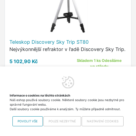
Teleskop Discovery Sky Trip ST80
Nejvýkonnější refraktor v řadě Discovery Sky Trip.
5 102,90 Kč
Skladem 1 ks Odesíláme
ve středu
včetně DPH
Do košíku
Informace o cookies na těchto stránkách
Náš eshop používá soubory cookie. Některé soubory cookie jsou nezbytné pro
správné fungování webu.
Další soubory cookie používáme k analýzám. Ty můžete případně odmítnout.
POVOLIT VŠE
POUZE NEZBYTNÉ
NASTAVENÍ COOKIES