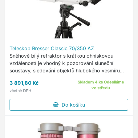
Teleskop Bresser Classic 70/350 AZ
Sněhově bílý refraktor s krátkou ohniskovou
vzdáleností je vhodný k pozorování sluneční
soustavy, sledování objektů hlubokého vesmíru
(hvězdokupy i Mléčná dráha).
3 891,80 Kč
Skladem 4 ks Odesíláme
ve středu
včetně DPH
Do košíku