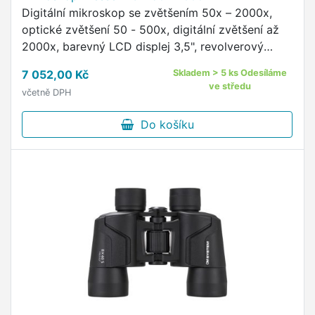
Digitální mikroskop se zvětšením 50x – 2000x,
optické zvětšení 50 - 500x, digitální zvětšení až
2000x, barevný LCD displej 3,5", revolverový
nosič 3 objektivů, LED osvětlení, kotouč s 6 filtry,
7 052,00 Kč
Skladem > 5 ks Odesíláme
bohaté …
ve středu
včetně DPH
Do košíku