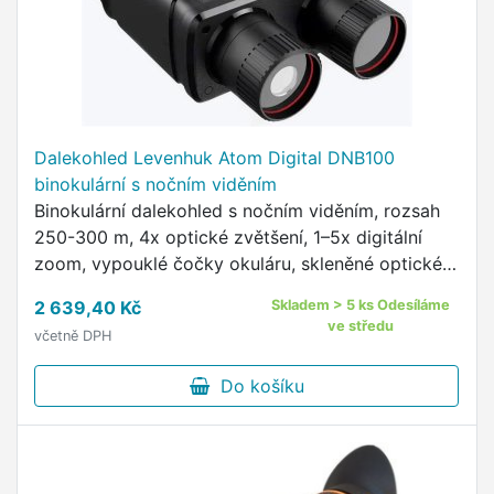
Dalekohled Levenhuk Atom Digital DNB100
binokulární s nočním viděním
Binokulární dalekohled s nočním viděním, rozsah
250-300 m, 4x optické zvětšení, 1–5x digitální
zoom, vypouklé čočky okuláru, skleněné optické
prvky, displej, videorekordér pro záznam fotek a
2 639,40 Kč
Skladem > 5 ks Odesíláme
videí, lehké …
ve středu
včetně DPH
Do košíku