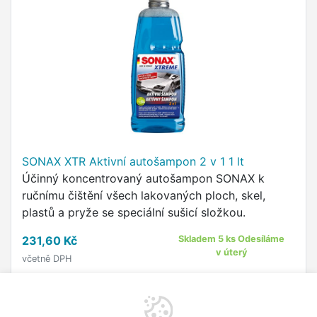
SONAX XTR Aktivní autošampon 2 v 1 1 lt
Účinný koncentrovaný autošampon SONAX k
ručnímu čištění všech lakovaných ploch, skel,
plastů a pryže se speciální sušicí složkou.
231,60 Kč
Skladem 5 ks Odesíláme
v úterý
včetně DPH
Do košíku