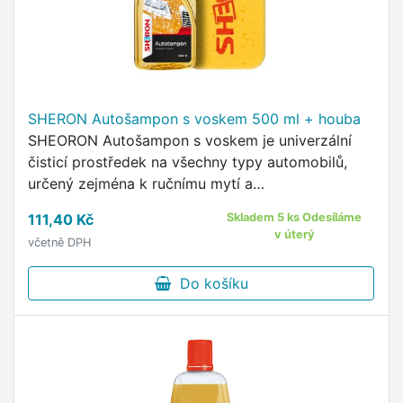
SHERON Autošampon s voskem 500 ml + houba
SHEORON Autošampon s voskem je univerzální
čisticí prostředek na všechny typy automobilů,
určený zejména k ručnímu mytí a
konzervaci.VýhodyDávkování pomocí vršku u 500
111,40 Kč
Skladem 5 ks Odesíláme
ml balení.Poskytuje voskovou ochranu …
v úterý
včetně DPH
Do košíku