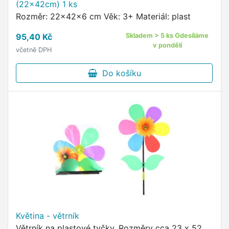
(22x42cm) 1 ks
Rozměr: 22x42x6 cm Věk: 3+ Materiál: plast
95,40 Kč
Skladem > 5 ks Odesíláme
v pondělí
včetně DPH
Do košíku
Květina - větrník
Větrník na plastové tyčky. Rozměry cca 23 x 52