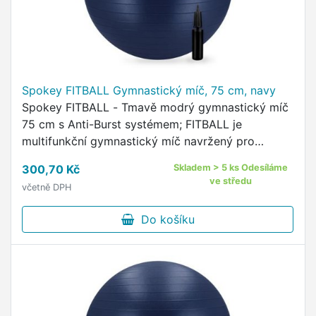
Spokey FITBALL Gymnastický míč, 75 cm, navy
Spokey FITBALL - Tmavě modrý gymnastický míč
75 cm s Anti-Burst systémem; FITBALL je
multifunkční gymnastický míč navržený pro
komplexní posilování, strečink a stabilizační
300,70 Kč
Skladem > 5 ks Odesíláme
trénink.
ve středu
včetně DPH
Do košíku