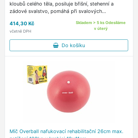
kloubů celého těla, posiluje břišní, stehenní a
zádové svalstvo, pomáhá při svalových
nerovnováhách.Vhodné od 3 let.
414,30 Kč
Skladem > 5 ks Odesíláme
v úterý
včetně DPH
Do košíku
Míč Overball nafukovací rehabilitační 26cm max.