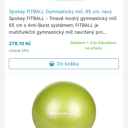
Spokey FITBALL Gymnastický míč, 65 cm, navy
Spokey FITBALL - Tmavě modrý gymnastický míč
65 cm s Anti-Burst systémem; FITBALL je
multifunkční gymnastický míč navržený pro
komplexní posilování, strečink a stabilizační
278,10 Kč
Skladem > 5 ks Odesíláme
trénink.
ve středu
včetně DPH
Do košíku