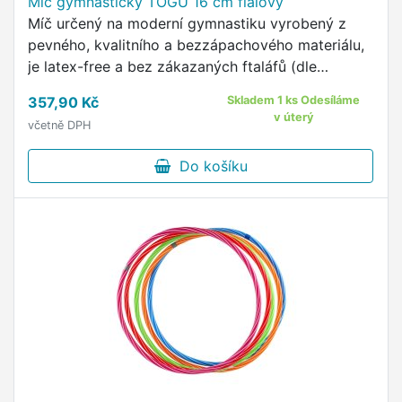
Míč gymnastický TOGU 16 cm fialový
Míč určený na moderní gymnastiku vyrobený z
pevného, kvalitního a bezzápachového materiálu,
je latex-free a bez zákazaných ftaláfů (dle
směrnice 2005/84EC).
357,90 Kč
Skladem 1 ks Odesíláme
v úterý
včetně DPH
Do košíku