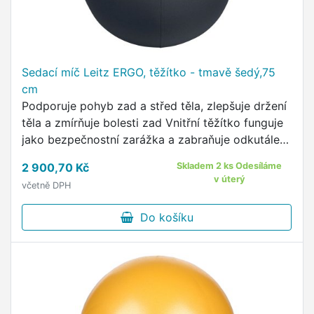
Sedací míč Leitz ERGO, těžítko - tmavě šedý,75
cm
Podporuje pohyb zad a střed těla, zlepšuje držení
těla a zmírňuje bolesti zad Vnitřní těžítko funguje
jako bezpečnostní zarážka a zabraňuje odkutálení
míče Průměr 75 cm je ideální pro osoby s výškou
2 900,70 Kč
Skladem 2 ks Odesíláme
…
v úterý
včetně DPH
Do košíku