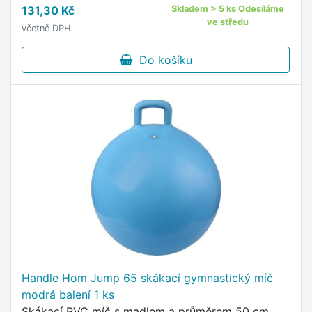
131,30 Kč
Skladem > 5 ks Odesíláme
ve středu
včetně DPH
Do košíku
Handle Hom Jump 65 skákací gymnastický míč
modrá balení 1 ks
Skákací PVC míč s madlem a průměrem 50 cm.