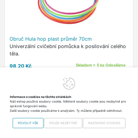
Obruč Hula hop plast průměr 70cm
Univerzální cvičební pomůcka k posilování celého
těla.
98,20 Kč
Skladem > 5 ks Odesíláme
v úterý
včetně DPH
Do košíku
Informace o cookies na těchto stránkách
Náš eshop používá soubory cookie. Některé soubory cookie jsou nezbytné pro
správné fungování webu.
Další soubory cookie používáme k analýzám. Ty můžete případně odmítnout.
POVOLIT VŠE
POUZE NEZBYTNÉ
NASTAVENÍ COOKIES