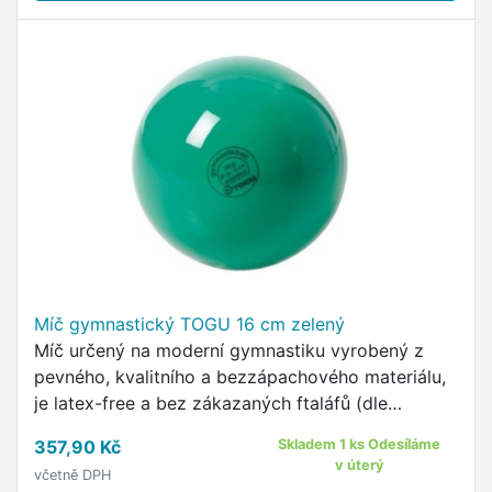
Míč gymnastický TOGU 16 cm zelený
Míč určený na moderní gymnastiku vyrobený z
pevného, kvalitního a bezzápachového materiálu,
je latex-free a bez zákazaných ftaláfů (dle
směrnice 2005/84EC).
357,90 Kč
Skladem 1 ks Odesíláme
v úterý
včetně DPH