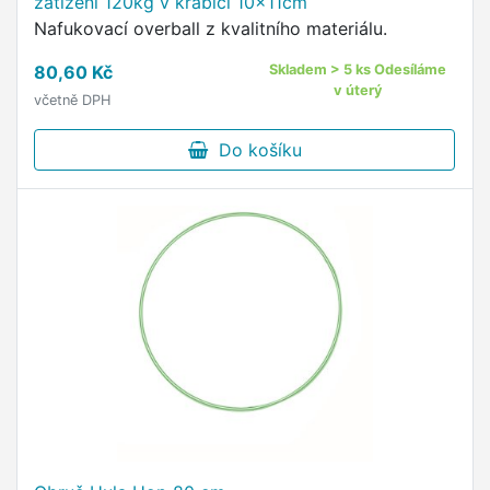
zatížení 120kg v krabici 10x11cm
Nafukovací overball z kvalitního materiálu.
80,60 Kč
Skladem > 5 ks Odesíláme
v úterý
včetně DPH
Do košíku