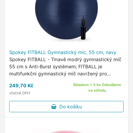
Spokey FITBALL Gymnastický míc, 55 cm, navy
Spokey FITBALL - Tmavě modrý gymnastický míč
55 cm s Anti-Burst systémem; FITBALL je
multifunkční gymnastický míč navržený pro
komplexní posilování, strečink a stabilizační
249,70 Kč
Skladem > 5 ks Odesíláme
trénink.
ve středu
včetně DPH
Do košíku