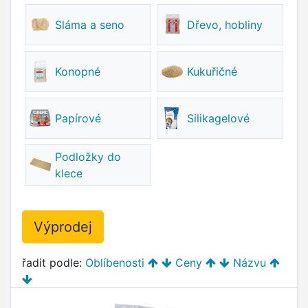
Sláma a seno
Dřevo, hobliny
Konopné
Kukuřičné
Papírové
Silikagelové
Podložky do
klece
Výprodej
řadit podle:
Oblíbenosti
Ceny
Názvu