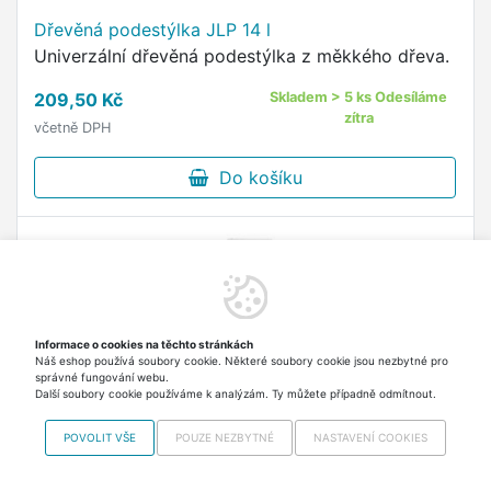
Dřevěná podestýlka JLP 14 l
Univerzální dřevěná podestýlka z měkkého dřeva.
209,50 Kč
Skladem > 5 ks Odesíláme
zítra
včetně DPH
Do košíku
Informace o cookies na těchto stránkách
Náš eshop používá soubory cookie. Některé soubory cookie jsou nezbytné pro
správné fungování webu.
Další soubory cookie používáme k analýzám. Ty můžete případně odmítnout.
POVOLIT VŠE
POUZE NEZBYTNÉ
NASTAVENÍ COOKIES