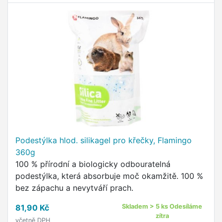
steliva: Podestýlky Asan efektivně odstraňují
pachy z okolí klece nebo chovného boxu Asan je
z 99% bez prachu a vzdušných alergenů, díky
tomu je vhodný i pro chovatele alergiky a
astmatiky S maximální efektivitou absorbují
vlhkost a uzavřou jí uvnitř.
Podestýlka hlod. silikagel pro křečky, Flamingo
360g
100 % přírodní a biologicky odbouratelná
podestýlka, která absorbuje moč okamžitě. 100 %
bez zápachu a nevytváří prach.
81,90 Kč
Skladem > 5 ks Odesíláme
zítra
včetně DPH