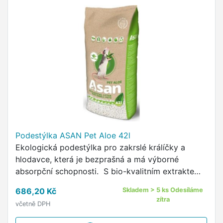
Podestýlka ASAN Pet Aloe 42l
Ekologická podestýlka pro zakrslé králíčky a
hlodavce, která je bezprašná a má výborné
absorpční schopnosti. S bio-kvalitním extraktem
Aloe Vera pro zdraví zvířat S pelíškovitou
686,20 Kč
Skladem > 5 ks Odesíláme
jemností pro pohodu chovaných mazlíčků Bez
zítra
včetně DPH
prachu, vzdušných alergenů a přidaných parfémů
- vhodný i pro astmatiky a alergiky Mimořádně absorb