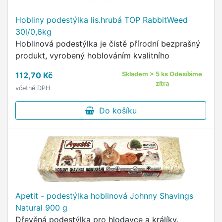
Hobliny podestýlka lis.hrubá TOP RabbitWeed
30l/0,6kg
Hoblinová podestýlka je čistě přírodní bezprašný
produkt, vyrobený hoblováním kvalitního
112,70 Kč
Skladem > 5 ks Odesíláme
zítra
včetně DPH
Do košíku
Apetit - podestýlka hoblinová Johnny Shavings
Natural 900 g
Dřevěná podestýlka pro hlodavce a králíky.