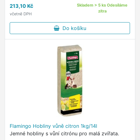
nejmodernější technologií absorpce
213,10 Kč
Skladem > 5 ks Odesíláme
pachů upravenou speciálně pro mazlíčky
zítra
včetně DPH
se specifickým zápachem, kteří jsou z hlediska
údržby svěžesti toalety a jejího okolí mimořádně
Do košíku
nároční.
Flamingo Hobliny vůně citron 1kg/14l
Jemné hobliny s vůní citrónu pro malá zvířata.