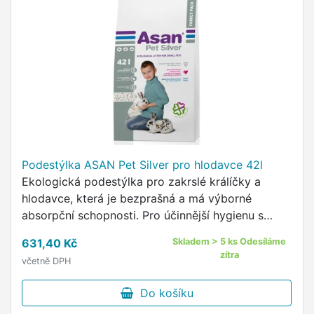
Podestýlka ASAN Pet Silver pro hlodavce 42l
Ekologická podestýlka pro zakrslé králíčky a
hlodavce, která je bezprašná a má výborné
absorpční schopnosti. Pro účinnější hygienu s
antibakteriálním účinkem koloidního stříbra Bez
631,40 Kč
Skladem > 5 ks Odesíláme
prachu, vzdušných alergenů a přidaných parfémů
zítra
včetně DPH
- vhodný i pro astmatiky a alergiky Mimořádně
absorbující pachy a vlhkost Hygienicky
Do košíku
nejzodpovědnější podestýlka na trhu Přednosti