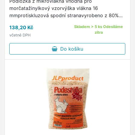
Podložka z mikrovlákna vhodná pro
morčatažinylkový vzorvýška vlákna 16
mmprotiskluzová spodní stranavyrobeno z 80%
recykl. materiálurozměr: 45x29cm
138,20 Kč
Skladem > 5 ks Odesíláme
zítra
včetně DPH
Do košíku