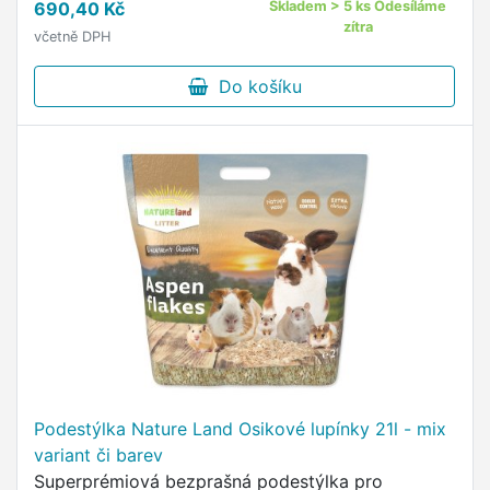
690,40 Kč
Skladem > 5 ks Odesíláme
zítra
včetně DPH
Do košíku
Podestýlka Nature Land Osikové lupínky 21l - mix
variant či barev
Superprémiová bezprašná podestýlka pro