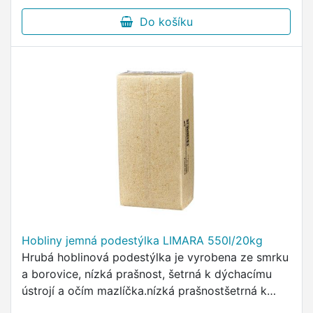
Do košíku
Hobliny jemná podestýlka LIMARA 550l/20kg
Hrubá hoblinová podestýlka je vyrobena ze smrku
a borovice, nízká prašnost, šetrná k dýchacímu
ústrojí a očím mazlíčka.nízká prašnostšetrná k
dýchacímu ústrojí a očím mazlíčkaneutrální vůně