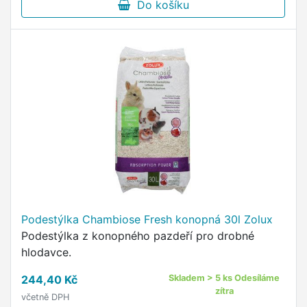
Do košíku
nejzodpovědnější podestýlka na trhu Přednosti
steliva: Podestýlky Asan efektivně odstraňují
pachy z okolí klece nebo chovného boxu Asan je
z 99% bez prachu a vzdušných alergenů, díky
tomu je vhodný i pro chovatele alergiky a
astmatiky S maximální efektivitou absorbují vlhkost a
uzavřou jí uvnitř.
Podestýlka Chambiose Fresh konopná 30l Zolux
Podestýlka z konopného pazdeří pro drobné
hlodavce.
244,40 Kč
Skladem > 5 ks Odesíláme
zítra
včetně DPH