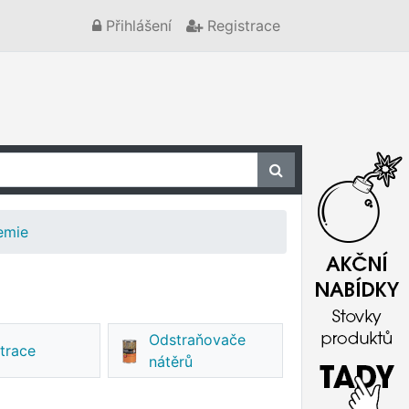
Přihlášení
Registrace
emie
Odstraňovače
trace
nátěrů