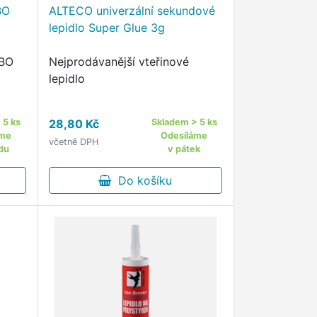
BO
ALTECO univerzální sekundové
lepidlo Super Glue 3g
RBO
Nejprodávanější vteřinové
lepidlo
 5 ks
28,80 Kč
Skladem > 5 ks
ut
áme
Odesíláme
včetně DPH
ení je
du
v pátek
Do košíku