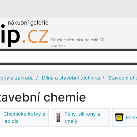
Síť výdejních míst po celé ČR
více info »
bby a zahrada
Dílna a stavební technika
Stavební ch
tavební chemie
Chemické kotvy a
Pěny, silikony a
Pene
lepidla
tmely