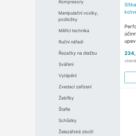
Kompresory
Sítk
kotv
Manipulační vozíky,
podložky
Perf
Měřící technika
účin
upev
Ruční nářadí
234,
Řezačky na dlažbu
včetn
Sváření
Vytápění
Zvedací zařízení
Žebříky
Štafle
Schůdky
Železářské zboží