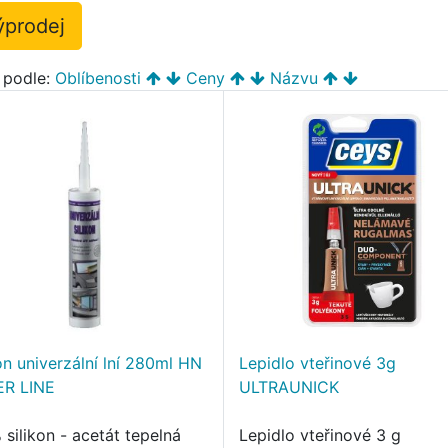
ýprodej
t podle:
Oblíbenosti
Ceny
Názvu
on univerzální lní 280ml HN
Lepidlo vteřinové 3g
ER LINE
ULTRAUNICK
silikon - acetát tepelná
Lepidlo vteřinové 3 g