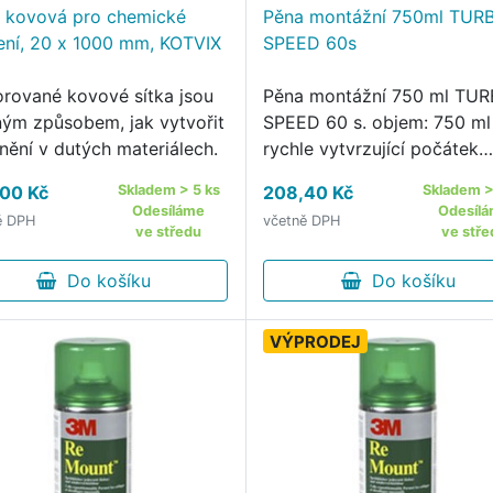
a kovová pro chemické
Pěna montážní 750ml TUR
ení, 20 x 1000 mm, KOTVIX
SPEED 60s
orované kovové sítka jsou
Pěna montážní 750 ml TU
ným způsobem, jak vytvořit
SPEED 60 s. objem: 750 ml
nění v dutých materiálech.
rychle vytvrzující počátek
tuhnutí po 60 sekundách
00 Kč
Skladem > 5 ks
208,40 Kč
Skladem >
možnost korekce do 2 min
Odesíláme
Odesíl
ě DPH
včetně DPH
kvalitní struktura po vytvrz
ve středu
ve stře
objemově stálá vysoká
Do košíku
přilnavost …
Do košíku
VÝPRODEJ