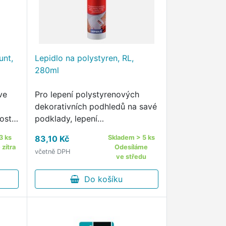
unt,
Lepidlo na polystyren, RL,
280ml
ve
Pro lepení polystyrenových
dekorativních podhledů na savé
ost
podklady, lepení
čitou
polystyrenových rohových a
3 ks
83,10 Kč
Skladem > 5 ks
 12
ukončovacích lišt, včetně
zítra
Odesíláme
včetně DPH
ní
ozdobných dekorů.Pro těsnění
ve středu
ací,
nerovností - vzniklých spár při
lepení velkoformátových …
Do košíku