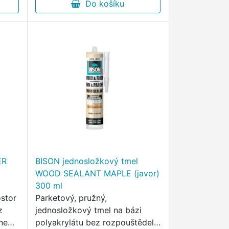
Do košíku
ER
BISON jednosložkový tmel
WOOD SEALANT MAPLE (javor)
300 ml
ostor
Parketový, pružný,
z
jednosložkový tmel na bázi
 nebo
polyakrylátu bez rozpouštědel,