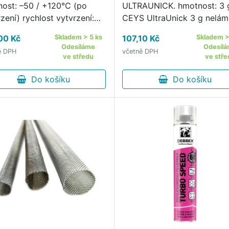
nost: –50 / +120°C (po
ULTRAUNICK. hmotnost: 3 
zení) rychlost vytvrzení:
CEYS UltraUnick 3 g nelá
mm za 24 hod. maximální
tekuté vteřinové lepidlo.
00 Kč
Skladem > 5 ks
107,10 Kč
Skladem >
ažení: 600 % pevnosti v
Odesíláme
Odesíl
ě DPH
včetně DPH
: 2,0 MPa velmi vysoká
ve středu
ve stře
navost k nesavým
riálům …
Do košíku
Do košíku