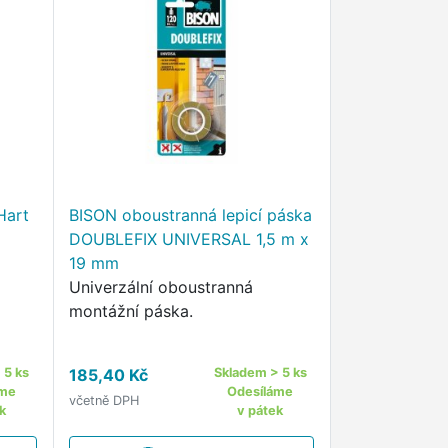
Hart
BISON oboustranná lepicí páska
DOUBLEFIX UNIVERSAL 1,5 m x
19 mm
Univerzální oboustranná
montážní páska.
 5 ks
185,40 Kč
Skladem > 5 ks
áme
Odesíláme
včetně DPH
k
v pátek