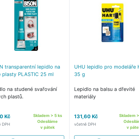
N transparentní lepidlo na
UHU lepidlo pro modeláře 
é plasty PLASTIC 25 ml
35 g
dlo na studené svařování
Lepidlo na balsu a dřevité
ch plastů.
materiály
0 Kč
Skladem > 5 ks
131,60 Kč
Skladem >
Odesíláme
Odesíl
ě DPH
včetně DPH
v pátek
v páte