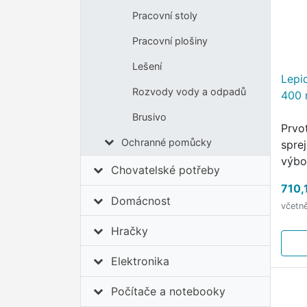
Pracovní stoly
Pracovní plošiny
Lešení
Lepi
Rozvody vody a odpadů
400 
Brusivo
Prvot
Ochranné pomůcky
spre
výbo
Chovatelské potřeby
Lepe
710,
dobu
Domácnost
včetn
hodi
pro 
Hračky
…
Elektronika
Počítače a notebooky