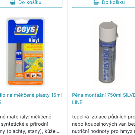
Do košíku
Do košíku
dlo na měkčené plasty 15ml
Pěna montážní 750ml SILV
S
LINE
né materiály: měkčené
tepelná izolace půdních pr
syntetické a přírodní
nebo koupelnových van be
ny (plachty, stany), kůže,
nutriční hodnoty pro hmyz