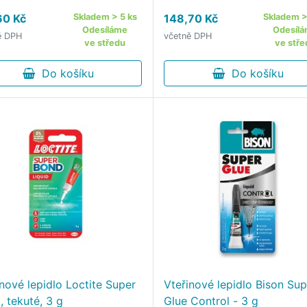
nka odolnost zátěži: 40
hlodavce nepodporuje růst
60 Kč
Skladem > 5 ks
148,70 Kč
Skladem >
m2 teplotní odolnost: -10 -
plísní a hub vysoká přilnav
Odesíláme
Odesíl
ě DPH
včetně DPH
°C po zaschnutí průhledné
lepivost vhodná pro montáž
ve středu
ve stře
né vůči vodě Lepidlo …
zvukové izolace Montážní 
Do košíku
Do košíku
inové lepidlo Loctite Super
Vteřinové lepidlo Bison Sup
, tekuté, 3 g
Glue Control - 3 g