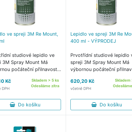
dlo ve spreji 3M Re Mount,
Lepidlo ve spreji 3M Re Mo
ml
400 ml - VÝPRODEJ
řídní studiové lepidlo ve
Prvotřídní studiové lepidlo 
ji 3M Spray Mount Má
spreji 3M Spray Mount Má
rnou počáteční přilnavost
výbornou počáteční přilnav
né materiály lze po určitou
Lepené materiály lze po ur
10 Kč
Skladem > 5 ks
620,20 Kč
Skladem 
 ještě přemisťovat (až 12
dobu ještě přemisťovat (až
Odesíláme zítra
Odesíláme 
ě DPH
včetně DPH
n po nanesení) Je ideální
hodin po nanesení) Je ideál
makety, montáže dekorací,
pro makety, montáže dekor
Do košíku
…
Do košíku