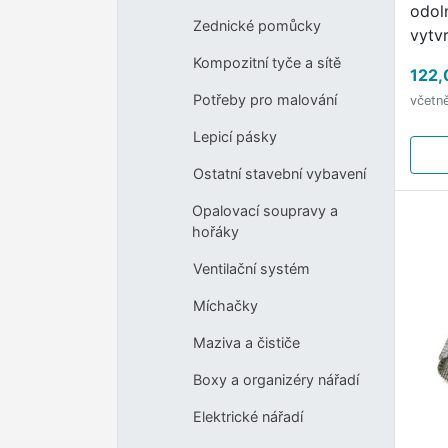
odol
Zednické pomůcky
vytvr
1,5 
Kompozitní tyče a sítě
122,
prot
Potřeby pro malování
včetn
tahu
přil
Lepicí pásky
mate
Ostatní stavební vybavení
Opalovací soupravy a
hořáky
Ventilační systém
Míchačky
Maziva a čističe
Boxy a organizéry nářadí
Elektrické nářadí