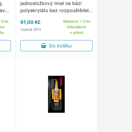
g
jednosložkový tmel na bázi
mavé
polyakrylátu bez rozpouštědel,
v průběhu vytvrzování bez
 5 ks
91,00 Kč
Skladem > 5 ks
zápachu.
áme
Odesíláme
včetně DPH
du
v pátek
Do košíku