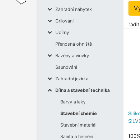
V
Zahradní nábytek
Grilování
řadi
Udírny
Přenosná ohniště
Bazény a vířivky
Saunování
Zahradní jezírka
Dílna a stavební technika
Barvy a laky
Silik
Stavební chemie
SILV
Stavební materiál
100% 
Sanita a těsnění