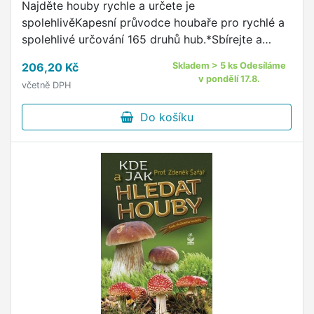
Najděte houby rychle a určete je
spolehlivěKapesní průvodce houbaře pro rychlé a
spolehlivé určování 165 druhů hub.*Sbírejte a
poznávejte naše houbyChodíte rádi na houby?
206,20 Kč
Skladem > 5 ks Odesíláme
v pondělí 17.8.
včetně DPH
Do košíku