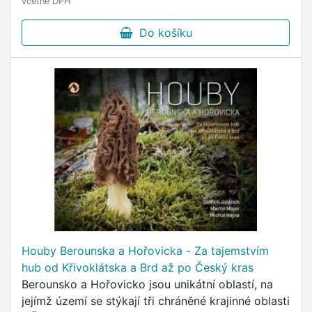
včetně DPH
Do košíku
Houby Berounska a Hořovicka - Za tajemstvím
hub od Křivoklátska a Brd až po Český kras
Berounsko a Hořovicko jsou unikátní oblastí, na
jejímž území se stýkají tři chráněné krajinné oblasti