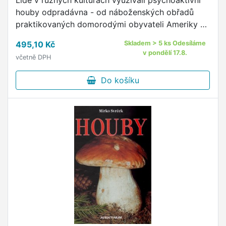
Lidé v různých kulturách využívali psychoaktivní
houby odpradávna - od náboženských obřadů
praktikovaných domorodými obyvateli Ameriky až
po starořecká eleusinská mystéria.
495,10 Kč
Skladem > 5 ks Odesíláme
v pondělí 17.8.
včetně DPH
Do košíku