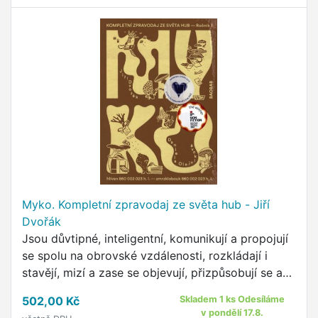
Myko. Kompletní zpravodaj ze světa hub - Jiří
Dvořák
Jsou důvtipné, inteligentní, komunikují a propojují
se spolu na obrovské vzdálenosti, rozkládají i
stavějí, mizí a zase se objevují, přizpůsobují se a
proměňují, přežívají bez ničeho, nepříteli se brání
502,00 Kč
Skladem 1 ks Odesíláme
…
v pondělí 17.8.