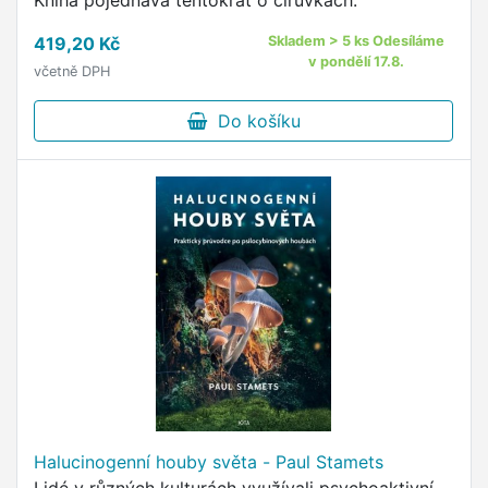
Kniha pojednává tentokrát o čirůvkách.
419,20 Kč
Skladem > 5 ks Odesíláme
v pondělí 17.8.
včetně DPH
Do košíku
Halucinogenní houby světa - Paul Stamets