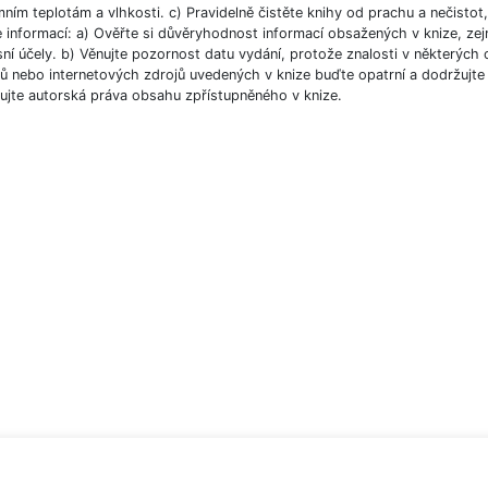
ním teplotám a vlhkosti. c) Pravidelně čistěte knihy od prachu a nečistot, 
e informací: a) Ověřte si důvěryhodnost informací obsažených v knize, ze
ní účely. b) Věnujte pozornost datu vydání, protože znalosti v některých o
 nebo internetových zdrojů uvedených v knize buďte opatrní a dodržujte p
ujte autorská práva obsahu zpřístupněného v knize.