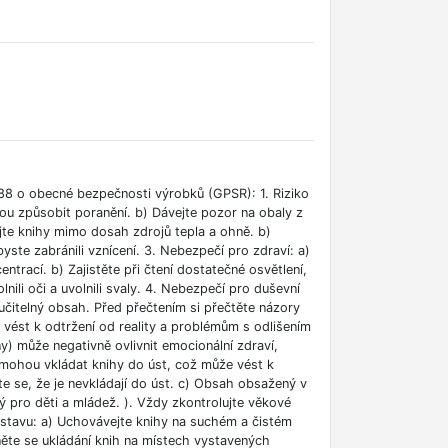
88 o obecné bezpečnosti výrobků (GPSR): 1. Riziko
ou způsobit poranění. b) Dávejte pozor na obaly z
jte knihy mimo dosah zdrojů tepla a ohně. b)
ste zabránili vznícení. 3. Nebezpečí pro zdraví: a)
rací. b) Zajistěte při čtení dostatečné osvětlení,
lnili oči a uvolnili svaly. 4. Nebezpečí pro duševní
učitelný obsah. Před přečtením si přečtěte názory
e vést k odtržení od reality a problémům s odlišením
ny) může negativně ovlivnit emocionální zdraví,
i mohou vkládat knihy do úst, což může vést k
ěte se, že je nevkládají do úst. c) Obsah obsažený v
 pro děti a mládež. ). Vždy zkontrolujte věkové
m stavu: a) Uchovávejte knihy na suchém a čistém
něte se ukládání knih na místech vystavených