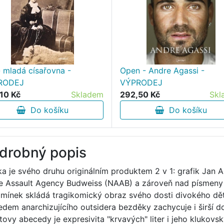
 - mladá císařovna -
Open - Andre Agassi -
RODEJ
VÝPRODEJ
10 Kč
Skladem
292,50 Kč
Skl
Do košíku
Do košíku
drobný popis
ka je svého druhu originálním produktem 2 v 1: grafik Jan A
e Assault Agency Budweiss (NAAB) a zároveň nad písmeny a
mínek skládá tragikomický obraz svého dosti divokého dětstv
edem anarchizujícího outsidera bezděky zachycuje i širší d
tovy abecedy je expresivita "krvavých" liter i jeho klukov