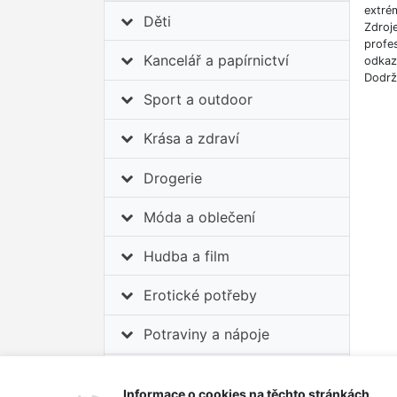
extrém
Děti
Zdroj
profes
Kancelář a papírnictví
odkazů
Dodrž
Sport a outdoor
Krása a zdraví
Drogerie
Móda a oblečení
Hudba a film
Erotické potřeby
Potraviny a nápoje
Auto-moto
Informace o cookies na těchto stránkách