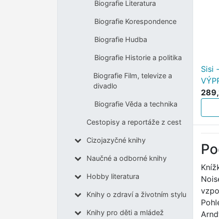
Biografie Literatura
Biografie Korespondence
Biografie Hudba
Biografie Historie a politika
Sisi
Biografie Film, televize a
VÝP
divadlo
289,
Biografie Věda a technika
Cestopisy a reportáže z cest
Cizojazyčné knihy
Po
Naučné a odborné knihy
Kníž
Hobby literatura
Nois
vzpo
Knihy o zdraví a životním stylu
Pohl
Knihy pro děti a mládež
Arnd