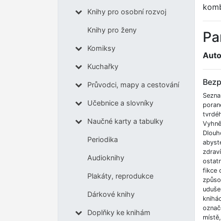
komb
Knihy pro osobní rozvoj
Knihy pro ženy
Pa
Komiksy
Auto
Kuchařky
Bezp
Průvodci, mapy a cestování
Sezna
Učebnice a slovníky
poran
tvrdé
Naučné karty a tabulky
Vyhnět
Dlouh
Periodika
abyste
zdrav
Audioknihy
ostatn
fikce 
Plakáty, reprodukce
způso
udušen
Dárkové knihy
knihá
označe
Doplňky ke knihám
místě