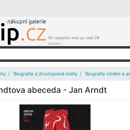
Síť výdejních míst po celé ČR
více info »
ihy
Biografie a životopisné knihy
Biografie Umění a ar
ndtova abeceda - Jan Arndt