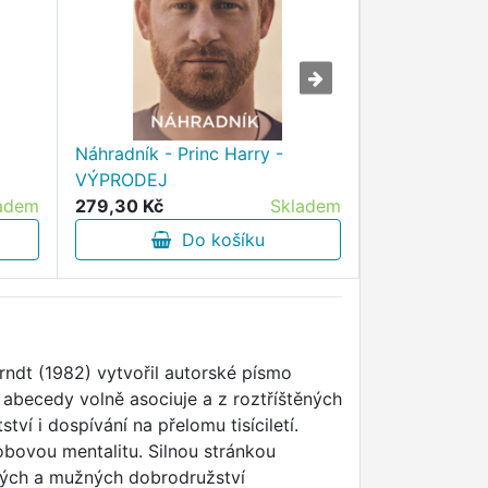
Náhradník - Princ Harry -
Jak chutná m
VÝPRODEJ
Mňačko - V
adem
279,30 Kč
Skladem
217,00 Kč
Do košíku
D
rndt (1982) vytvořil autorské písmo
becedy volně asociuje a z roztříštěných
í i dospívání na přelomu tisíciletí.
obovou mentalitu. Silnou stránkou
ských a mužných dobrodružství