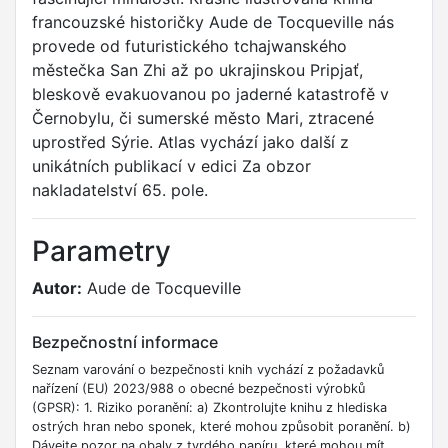
francouzské historičky Aude de Tocqueville nás
provede od futuristického tchajwanského
městečka San Zhi až po ukrajinskou Pripjať,
bleskově evakuovanou po jaderné katastrofě v
Černobylu, či sumerské město Mari, ztracené
uprostřed Sýrie. Atlas vychází jako další z
unikátních publikací v edici Za obzor
nakladatelství 65. pole.
Parametry
Autor:
Aude de Tocqueville
Bezpečnostní informace
Seznam varování o bezpečnosti knih vychází z požadavků
nařízení (EU) 2023/988 o obecné bezpečnosti výrobků
(GPSR): 1. Riziko poranění: a) Zkontrolujte knihu z hlediska
ostrých hran nebo sponek, které mohou způsobit poranění. b)
Dávejte pozor na obaly z tvrdého papíru, které mohou mít