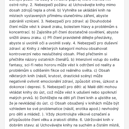
ostré rohy. 2. Nebezpečí požáru: a) Uchovávejte knihy mimo
dosah zdrojů tepla a ohně. b) Vyhněte se ukládání knih na
místech vystavených přímému slunečnímu záření, abyste
zabránili vznícení. 3. Nebezpečí pro zdraví: a) Dlouhodobé
čtení může vést k únavě zraku, bolestem hlavy a problémům s
koncentrací. b) Zajistěte při čtení dostatečné osvětlení, abyste
snížili únavu zraku. c) Při čtení pravidelně dělejte přestávky,
abyste si uvolnili oči a uvolnili svaly. 4. Nebezpečí pro duševní
zdraví: a) Knihy z některých kategorií mohou obsahovat
kontroverzní nebo neslučitelný obsah. Před přečtením si
přečtěte názory ostatních čtenářů. b) Intenzivní vstup do světa
fantasy, sci-fi nebo hororu může vést k odtržení od reality a
problémům s odlišením fikce od reálného světa. c) Obsah
některých knih (násilí, krutost, drastické scény) může
negativně ovlivnit emocionální zdraví, způsobit stres, úzkost a
dokonce i depresi. 5. Nebezpečí pro děti: a) Malé děti mohou
vkládat knihy do úst, což může vést k udušení nebo spolknutí
malých prvků. b) Dohlížejte na děti při čtení knih a ujistěte se,
že je nevkládají do úst. c) Obsah obsažený v knihách může být
vzhledem ke své problematice (násilí, erotika apod.) nevhodný
pro děti a mládež. ). Vždy zkontrolujte věkové označení a
přizpůsobte čtení věku a zralosti dítěte. 6. Udržování knih v
dobrém stavu: a) Uchovávejte knihy na suchém a čistém místě,