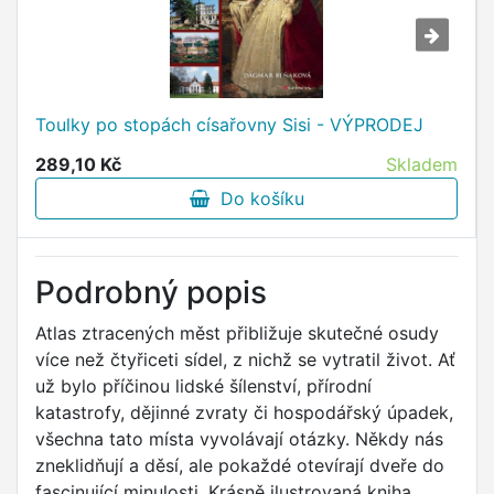
Toulky po stopách císařovny Sisi - VÝPRODEJ
289,10 Kč
Skladem
Do košíku
Podrobný popis
Atlas ztracených měst přibližuje skutečné osudy
více než čtyřiceti sídel, z nichž se vytratil život. Ať
už bylo příčinou lidské šílenství, přírodní
katastrofy, dějinné zvraty či hospodářský úpadek,
všechna tato místa vyvolávají otázky. Někdy nás
zneklidňují a děsí, ale pokaždé otevírají dveře do
fascinující minulosti. Krásně ilustrovaná kniha