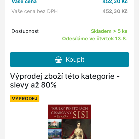
Vaše cena
452,30
Kč
Vaše cena bez DPH
452,30
Kč
Dostupnost
Skladem
> 5 ks
Odesíláme ve čtvrtek 13.8.
Koupit
Výprodej zboží této kategorie -
slevy až 80%
VÝPRODEJ