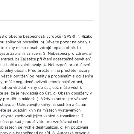
88 o obecné bezpečnosti výrobků (GPSR): 1. Riziko
ou způsobit poranění. b) Dávejte pozor na obaly z
jte knihy mimo dosah zdrojů tepla a ohně. b)
ste zabránili vznícení. 3. Nebezpečí pro zdraví: a)
rací. b) Zajistěte při čtení dostatečné osvětlení,
lnili oči a uvolnili svaly. 4. Nebezpečí pro duševní
učitelný obsah. Před přečtením si přečtěte názory
e vést k odtržení od reality a problémům s odlišením
ny) může negativně ovlivnit emocionální zdraví,
i mohou vkládat knihy do úst, což může vést k
ěte se, že je nevkládají do úst. c) Obsah obsažený v
 pro děti a mládež. ). Vždy zkontrolujte věkové
m stavu: a) Uchovávejte knihy na suchém a čistém
něte se ukládání knih na místech vystavených
abyste zachovali jejich vzhled a trvanlivost. 7.
jména pokud je používáte pro vzdělávací nebo
blastech se rychle deaktualizují. c) Při používání
ravidla bezpečnosti na síti. 8. Autorská práva: a)