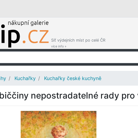
Síť výdejních míst po celé ČR
více info »
ihy
Kuchařky
Kuchařky české kuchyně
biččiny nepostradatelné rady pro 