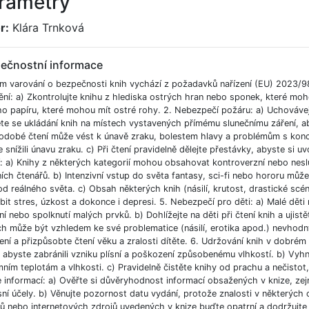
rametry
r:
Klára Trnková
ečnostní informace
m varování o bezpečnosti knih vychází z požadavků nařízení (EU) 2023/9
ění: a) Zkontrolujte knihu z hlediska ostrých hran nebo sponek, které moh
ho papíru, které mohou mít ostré rohy. 2. Nebezpečí požáru: a) Uchováve
e se ukládání knih na místech vystavených přímému slunečnímu záření, aby
odobé čtení může vést k únavě zraku, bolestem hlavy a problémům s koncent
 snížili únavu zraku. c) Při čtení pravidelně dělejte přestávky, abyste si uvo
í: a) Knihy z některých kategorií mohou obsahovat kontroverzní nebo nesl
ích čtenářů. b) Intenzivní vstup do světa fantasy, sci-fi nebo hororu můž
od reálného světa. c) Obsah některých knih (násilí, krutost, drastické scé
bit stres, úzkost a dokonce i depresi. 5. Nebezpečí pro děti: a) Malé dět
í nebo spolknutí malých prvků. b) Dohlížejte na děti při čtení knih a ujist
ch může být vzhledem ke své problematice (násilí, erotika apod.) nevhodný
ní a přizpůsobte čtení věku a zralosti dítěte. 6. Udržování knih v dobré
, abyste zabránili vzniku plísní a poškození způsobenému vlhkostí. b) Vyh
ním teplotám a vlhkosti. c) Pravidelně čistěte knihy od prachu a nečistot, 
e informací: a) Ověřte si důvěryhodnost informací obsažených v knize, ze
ní účely. b) Věnujte pozornost datu vydání, protože znalosti v některých o
 nebo internetových zdrojů uvedených v knize buďte opatrní a dodržujte p