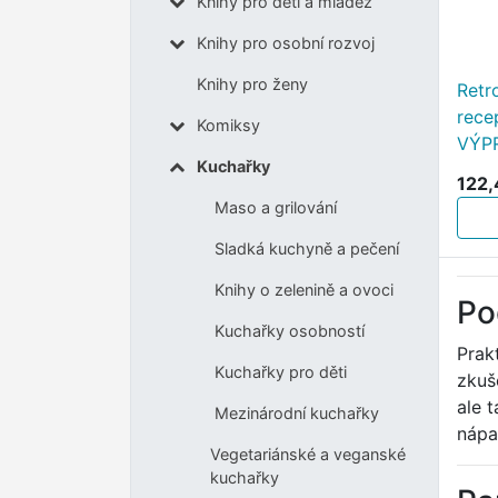
Knihy pro děti a mládež
Knihy pro osobní rozvoj
Knihy pro ženy
Retr
recep
Komiksy
VÝP
Kuchařky
122,
Maso a grilování
Sladká kuchyně a pečení
Knihy o zelenině a ovoci
Po
Kuchařky osobností
Prak
Kuchařky pro děti
zkuš
ale 
Mezinárodní kuchařky
nápa
Vegetariánské a veganské
kuchařky