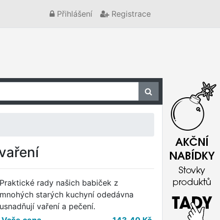
Přihlášení
Registrace
vaření
Praktické rady našich babiček z
mnohých starých kuchyní odedávna
usnadňují vaření a pečení.
Vaše cena
143,40
Kč