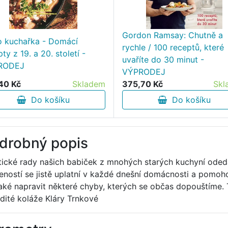
Gordon Ramsay: Chutně a
o kuchařka - Domácí
rychle / 100 receptů, které
ty z 19. a 20. století -
uvaříte do 30 minut -
RODEJ
VÝPRODEJ
40 Kč
Skladem
375,70 Kč
Skl
Do košíku
Do košíku
drobný popis
tické rady našich babiček z mnohých starých kuchyní odedá
eností se jistě uplatní v každé dnešní domácnosti a pomohou
také napravit některé chyby, kterých se občas dopouštíme. 
dité koláže Kláry Trnkové