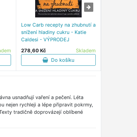
Low Carb recepty na zhubnutí a
Jamie Oliver:
snížení hladiny cukru - Katie
Oliver - VÝ
Caldesi - VÝPRODEJ
adem
278,60 Kč
Skladem
482,30 Kč
Do košíku
D
vna usnadňují vaření a pečení. Léta
 nejen rychleji a lépe připravit pokrmy,
Texty tradičně doprovázejí oblíbené