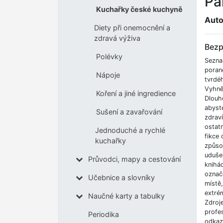
Pa
Kuchařky české kuchyně
Auto
Diety při onemocnění a
zdravá výživa
Bezp
Polévky
Sezna
poran
Nápoje
tvrdé
Vyhnět
Koření a jiné ingredience
Dlouh
abyste
Sušení a zavařování
zdrav
ostatn
Jednoduché a rychlé
fikce 
kuchařky
způso
udušen
Průvodci, mapy a cestování
knihá
označe
Učebnice a slovníky
místě
extrém
Naučné karty a tabulky
Zdroj
profes
Periodika
odkazů