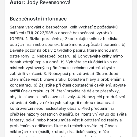
Autor:
Jody Revensonová
Bezpečnostní informace
Seznam varování o bezpečnosti knih vychází z požadavků
nařízení (EU) 2023/988 o obecné bezpečnosti výrobků
(GPSR): 1. Riziko poranění: a) Zkontrolujte knihu z hlediska
ostrých hran nebo sponek, které mohou způsobit poranění. b)
Dávejte pozor na obaly z tvrdého papíru, které mohou mít
ostré rohy. 2. Nebezpečí požáru: a) Uchovávejte knihy mimo
dosah zdrojů tepla a ohně. b) Vyhněte se ukládání knih na
místech vystavených přímému slunečnímu záření, abyste
zabránili vznícení. 3. Nebezpečí pro zdraví: a) Dlouhodobé
čtení může vést k únavě zraku, bolestem hlavy a problémům s
koncentrací. b) Zajistěte při čtení dostatečné osvětlení, abyste
snížili únavu zraku. c) Při čtení pravidelně dělejte přestávky,
abyste si uvolnili oči a uvolnili svaly. 4. Nebezpečí pro duševní
zdraví: a) Knihy z některých kategorií mohou obsahovat
kontroverzní nebo neslučitelný obsah. Před přečtením si
přečtěte názory ostatních čtenářů. b) Intenzivní vstup do světa
fantasy, sci-fi nebo hororu může vést k odtržení od reality a
problémům s odlišením fikce od reálného světa. c) Obsah
některých knih (násilí, krutost, drastické scény) může