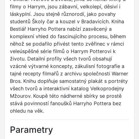
filmy o Harrym, jsou zábavní, velkolepí, děsiví i
láskyplní. Jsou stejně různorodí, jako povahy
studentů Školy čar a kouzel v Bradavicích. Kniha
Bestiář Harryho Pottera nabízí zasvěcený a
komplexní vhled do fascinujícího procesu, během
něhož se podařilo přivést tento zvěřinec v rámci
veleúspěšné série filmů o Harrym Potterovi k
životu. Detailní profily všech tvorů obsahují
vzácné výtvarné koncepty, zákulisní fotografie a
tajné recepty filmařů z archivu společnosti Warner
Bros. Knihu doplňuje samostatný plakát s portréty
všech tvorů a interaktivní katalog Velkoprodejny
Mžourov. Koupě této nádherné sbírky se prostě
stává povinností fanoušků Harryho Pottera bez
ohledu na věk.
Parametry