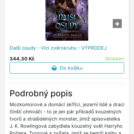
Další osudy - Vlci zvěrokruhu - VÝPRODEJ
344,30 Kč
Skladem
Do košíku
Podrobný popis
Mozkomorové a domácí skřítci, jezerní lidé a draci
čínští ohniváči - to je jen pár příkladů kouzelných
tvorů a strašidelných monster, jimiž spisovatelka
J. K. Rowlingová zabydlela kouzelný svět Harryho
Pottera. Tvorové a zvířata, jimiž se hemží knihy a