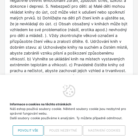
negativně ovlivnit emocionální zdraví, způsobit stres, úzkost a
dokonce i depresi. 5. Nebezpečí pro děti: a) Malé děti mohou
vkládat knihy do úst, což může vést k udušení nebo spolknutí
malých prvků. b) Dohlížejte na děti při čtení knih a ujistěte se,
že je nevkládají do úst. c) Obsah obsažený v knihách může být
vzhledem ke své problematice (násilí, erotika apod.) nevhodný
pro děti a mládež. ). Vždy zkontrolujte věkové označení a
přizpůsobte čtení věku a zralosti dítěte. 6. Udržování knih v
dobrém stavu: a) Uchovávejte knihy na suchém a čistém místě,
abyste zabránili vzniku plísní a poškození způsobenému
vlhkostí. b) Vyhněte se ukládání knih na místech vystavených
extrémním teplotám a vlhkosti. c) Pravidelně čistěte knihy od
prachu a nečistot, abyste zachovali jejich vzhled a trvanlivost.
7. Zdroje informací: a) Ověřte si důvěryhodnost informací
obsažených v knize, zejména pokud je používáte pro
vzdělávací nebo profesní účely. b) Věnujte pozornost datu
vydání, protože znalosti v některých oblastech se rychle
deaktualizují. c) Při používání odkazů nebo internetových
Informace o cookies na těchto stránkách
zdrojů uvedených v knize buďte opatrní a dodržujte pravidla
Náš eshop používá soubory cookie. Některé soubory cookie jsou nezbytné pro
bezpečnosti na síti. 8. Autorská práva: a) Dodržujte autorská
správné fungování webu.
práva obsahu zpřístupněného v knize.
Další soubory cookie používáme k analýzám. Ty můžete případně odmítnout.
POVOLIT VŠE
POUZE NEZBYTNÉ
NASTAVENÍ COOKIES
Copyright © 2012-2026 VISO TRADE s.r.o.,