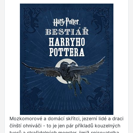
Mozkomorové a domácí skřítci, jezerní lidé a draci
čínští ohniváči - to je jen pár příkladů kouzelných
tvorů a strašidelných monster, jimiž spisovatelka