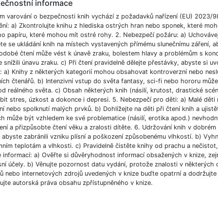
ečnostní informace
m varování o bezpečnosti knih vychází z požadavků nařízení (EU) 2023/9
ění: a) Zkontrolujte knihu z hlediska ostrých hran nebo sponek, které moh
ho papíru, které mohou mít ostré rohy. 2. Nebezpečí požáru: a) Uchováve
e se ukládání knih na místech vystavených přímému slunečnímu záření, aby
odobé čtení může vést k únavě zraku, bolestem hlavy a problémům s koncent
 snížili únavu zraku. c) Při čtení pravidelně dělejte přestávky, abyste si uvo
í: a) Knihy z některých kategorií mohou obsahovat kontroverzní nebo nesl
ích čtenářů. b) Intenzivní vstup do světa fantasy, sci-fi nebo hororu můž
od reálného světa. c) Obsah některých knih (násilí, krutost, drastické scé
bit stres, úzkost a dokonce i depresi. 5. Nebezpečí pro děti: a) Malé dět
í nebo spolknutí malých prvků. b) Dohlížejte na děti při čtení knih a ujist
ch může být vzhledem ke své problematice (násilí, erotika apod.) nevhodný
ní a přizpůsobte čtení věku a zralosti dítěte. 6. Udržování knih v dobré
, abyste zabránili vzniku plísní a poškození způsobenému vlhkostí. b) Vyh
ním teplotám a vlhkosti. c) Pravidelně čistěte knihy od prachu a nečistot, 
e informací: a) Ověřte si důvěryhodnost informací obsažených v knize, ze
ní účely. b) Věnujte pozornost datu vydání, protože znalosti v některých o
 nebo internetových zdrojů uvedených v knize buďte opatrní a dodržujte p
ujte autorská práva obsahu zpřístupněného v knize.