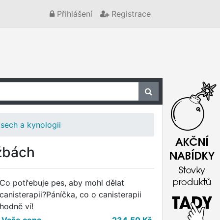
Přihlášení
Registrace
sech a kynologii
užbách
Co potřebuje pes, aby mohl dělat
canisterapii?Páníčka, co o canisterapii
hodně ví!
Vaše cena
234,50
Kč