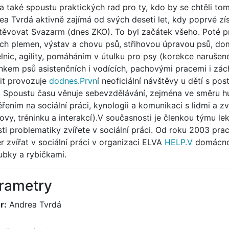
 a také spoustu praktických rad pro ty, kdo by se chtěli to
ea Tvrdá aktivně zajímá od svých deseti let, kdy poprvé zí
těvovat Svazarm (dnes ZKO). To byl začátek všeho. Poté 
ch plemen, výstav a chovu psů, střihovou úpravou psů, do
lnic, agility, pomáháním v útulku pro psy (korekce narušené
inkem psů asistenčních i vodících, pachovými pracemi i zá
vit provozuje
dodnes.Prvn
í neoficiální návštěvy u dětí s p
. Spoustu času věnuje sebevzdělávání, zejména ve směru h
řením na sociální práci, kynologii a komunikaci s lidmi a z
ovy, tréninku a interakcí).V současnosti je členkou týmu l
sti problematiky zvířete v sociální práci. Od roku 2003 prac
ér zvířat v sociální práci v organizaci ELVA
HELP.V
domácnos
ubky a rybičkami.
rametry
r:
Andrea Tvrdá