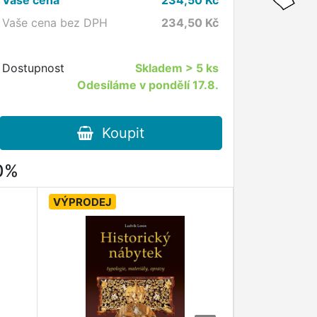
Vaše cena bez DPH
234,50
Kč
Dostupnost
Skladem
> 5 ks
Odesíláme v pondělí 17.8.
Koupit
80%
VÝPRODEJ
VÝPRODEJ