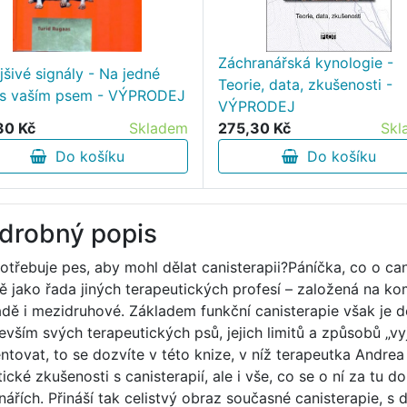
Záchranářská kynologie -
jšivé signály - Na jedné
Teorie, data, zkušenosti -
 s vaším psem - VÝPRODEJ
VÝPRODEJ
30 Kč
Skladem
275,30 Kč
Skl
Do košíku
Do košíku
drobný popis
otřebuje pes, aby mohl dělat canisterapii?Páníčka, co o cani
ně jako řada jiných terapeutických profesí – založená na kom
adě i mezidruhové. Základem funkční canisterapie však je d
evším svých terapeutických psů, jejich limitů a způsobů „vy
entovat, to se dozvíte v této knize, v níž terapeutka Andrea
tické zkušenosti s canisterapií, ale i vše, co se o ní za tu 
nářích. Přináší tak celistvý obraz současné canisterapie, s