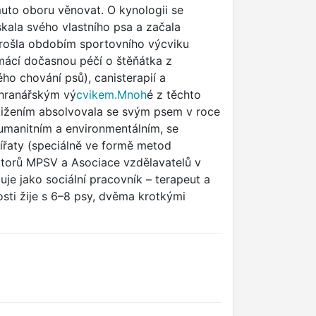
muto oboru věnovat. O kynologii se
skala svého vlastního psa a začala
prošla obdobím sportovního výcviku
mácí dočasnou péčí o štěňátka z
ho chování psů), canisterapií a
chranářským vý
cvikem.Mnoh
é z těchto
ostižením absolvovala se svým psem v roce
umanitním a environmentálním, se
vířaty (speciálně ve formě metod
ektorů MPSV a Asociace vzdělavatelů v
uje jako sociální pracovník – terapeut a
ti žije s 6–8 psy, dvěma krotkými