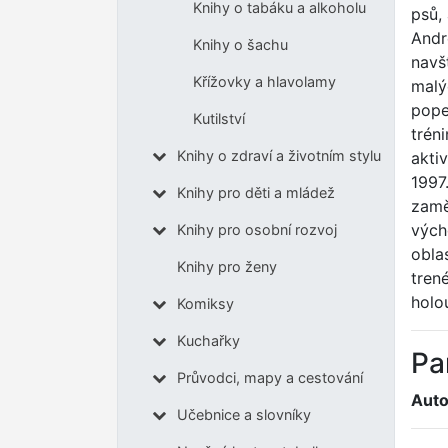
Knihy o tabáku a alkoholu
psů,
Andr
Knihy o šachu
navš
Křížovky a hlavolamy
malý
pope
Kutilství
trén
Knihy o zdraví a životním stylu
akti
1997
Knihy pro děti a mládež
zamě
vých
Knihy pro osobní rozvoj
obla
Knihy pro ženy
tren
holo
Komiksy
Kuchařky
Pa
Průvodci, mapy a cestování
Auto
Učebnice a slovníky