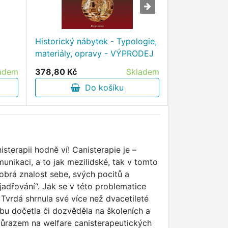
Historický nábytek - Typologie,
Hortenzie v z
materiály, opravy - VÝPRODEJ
a praktické 
adem
378,80 Kč
Skladem
289,10 Kč
Do košíku
D
sterapii hodně ví! Canisterapie je –
unikaci, a to jak mezilidské, tak v tomto
obrá znalost sebe, svých pocitů a
jadřování“. Jak se v této problematice
 Tvrdá shrnula své více než dvacetileté
dobu dočetla či dozvěděla na školeních a
 důrazem na welfare canisterapeutických