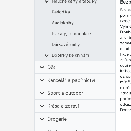
Naučné karty a tabulky
Bezp
Sezna
Periodika
poran
tvrdé
Audioknihy
Vyhnět
Dlouh
Plakáty, reprodukce
abyste
zdrav
Dárkové knihy
ostatn
fikce 
Doplňky ke knihám
způso
udušen
Děti
knihá
označe
Kancelář a papírnictví
místě
extrém
Sport a outdoor
Zdroj
profes
odkazů
Krása a zdraví
Dodrž
Drogerie