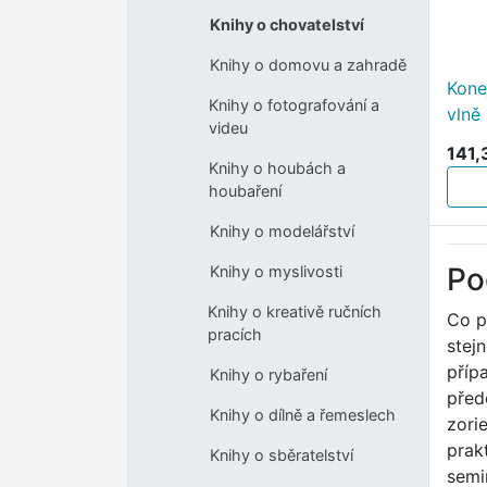
Knihy o chovatelství
Knihy o domovu a zahradě
Kone
Knihy o fotografování a
vlně
videu
141,
Knihy o houbách a
houbaření
Knihy o modelářství
Po
Knihy o myslivosti
Knihy o kreativě ručních
Co p
pracích
stej
příp
Knihy o rybaření
před
Knihy o dílně a řemeslech
zori
prak
Knihy o sběratelství
semi