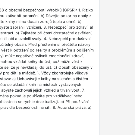
88 o obecné bezpečnosti výrobků (GPSR): 1. Riziko
ou způsobit poranění. b) Dávejte pozor na obaly z
jte knihy mimo dosah zdrojů tepla a ohně. b)
ste zabránili vznícení. 3. Nebezpečí pro zdraví: a)
rací. b) Zajistěte při čtení dostatečné osvětlení,
lnili oči a uvolnili svaly. 4. Nebezpečí pro duševní
učitelný obsah. Před přečtením si přečtěte názory
e vést k odtržení od reality a problémům s odlišením
ny) může negativně ovlivnit emocionální zdraví,
i mohou vkládat knihy do úst, což může vést k
ěte se, že je nevkládají do úst. c) Obsah obsažený v
 pro děti a mládež. ). Vždy zkontrolujte věkové
m stavu: a) Uchovávejte knihy na suchém a čistém
něte se ukládání knih na místech vystavených
abyste zachovali jejich vzhled a trvanlivost. 7.
jména pokud je používáte pro vzdělávací nebo
blastech se rychle deaktualizují. c) Při používání
ravidla bezpečnosti na síti. 8. Autorská práva: a)