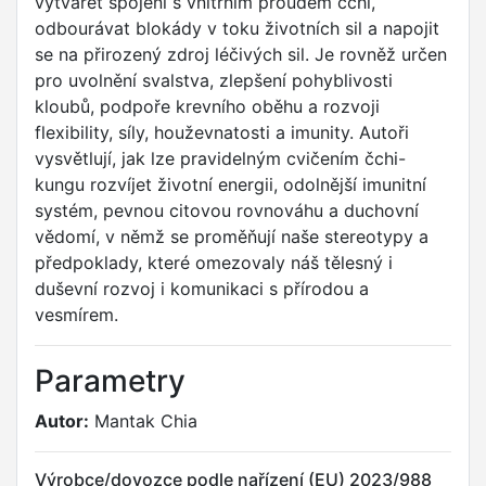
vytvářet spojení s vnitřním proudem čchi,
odbourávat blokády v toku životních sil a napojit
se na přirozený zdroj léčivých sil. Je rovněž určen
pro uvolnění svalstva, zlepšení pohyblivosti
kloubů, podpoře krevního oběhu a rozvoji
flexibility, síly, houževnatosti a imunity. Autoři
vysvětlují, jak lze pravidelným cvičením čchi-
kungu rozvíjet životní energii, odolnější imunitní
systém, pevnou citovou rovnováhu a duchovní
vědomí, v němž se proměňují naše stereotypy a
předpoklady, které omezovaly náš tělesný i
duševní rozvoj i komunikaci s přírodou a
vesmírem.
Parametry
Autor:
Mantak Chia
Výrobce/dovozce podle nařízení (EU) 2023/988