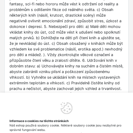
fantasy, sci-fi nebo hororu může vést k odtržení od reality a
problémům s odlišením fikce od reálného světa. c) Obsah
některých knih (násilí, krutost, drastické scény) může
negativně ovlivnit emocionální zdraví, způsobit stres, úzkost a
dokonce i depresi. 5. Nebezpečí pro děti: a) Malé děti mohou
vkládat knihy do úst, což může vést k udušení nebo spolknutí
malých prvků. b) Dohlížejte na děti při čtení knih a ujistěte se,
že je nevkládají do úst. c) Obsah obsažený v knihách může být
vzhledem ke své problematice (násilí, erotika apod.) nevhodný
pro děti a mládež. ). Vždy zkontrolujte věkové označení a
přizpůsobte čtení věku a zralosti dítěte. 6. Udržování knih v
dobrém stavu: a) Uchovávejte knihy na suchém a čistém místě,
abyste zabránili vzniku plísní a poškození způsobenému
vlhkostí. b) Vyhněte se ukládání knih na místech vystavených
extrémním teplotám a vlhkosti. c) Pravidelně čistěte knihy od
prachu a nečistot, abyste zachovali jejich vzhled a trvanlivost.
7. Zdroje informací: a) Ověřte si důvěryhodnost informací
obsažených v knize, zejména pokud je používáte pro
vzdělávací nebo profesní účely. b) Věnujte pozornost datu
vydání, protože znalosti v některých oblastech se rychle
deaktualizují. c) Při používání odkazů nebo internetových
Informace o cookies na těchto stránkách
zdrojů uvedených v knize buďte opatrní a dodržujte pravidla
Náš eshop používá soubory cookie. Některé soubory cookie jsou nezbytné pro
bezpečnosti na síti. 8. Autorská práva: a) Dodržujte autorská
správné fungování webu.