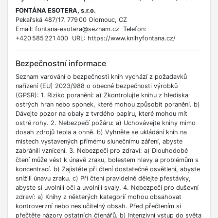
FONTÁNA ESOTERA, s.r.o.
Pekařská 487/17, 779 00 Olomouc, CZ
Email: fontana‑esotera@seznam.cz Telefon:
+420 585 221 400 URL: https://www.knihyfontana.cz/
Bezpečnostní informace
Seznam varování o bezpečnosti knih vychází z požadavků
nařízení (EU) 2023/988 o obecné bezpečnosti výrobků
(GPSR): 1. Riziko poranění: a) Zkontrolujte knihu z hlediska
ostrých hran nebo sponek, které mohou způsobit poranění. b)
Dávejte pozor na obaly z tvrdého papíru, které mohou mít
ostré rohy. 2. Nebezpečí požáru: a) Uchovávejte knihy mimo
dosah zdrojů tepla a ohně. b) Vyhněte se ukládání knih na
místech vystavených přímému slunečnímu záření, abyste
zabránili vznícení. 3. Nebezpečí pro zdraví: a) Dlouhodobé
čtení může vést k únavě zraku, bolestem hlavy a problémům s
koncentrací. b) Zajistěte při čtení dostatečné osvětlení, abyste
snížili únavu zraku. c) Při čtení pravidelně dělejte přestávky,
abyste si uvolnili oči a uvolnili svaly. 4. Nebezpečí pro duševní
zdraví: a) Knihy z některých kategorií mohou obsahovat
kontroverzní nebo neslučitelný obsah. Před přečtením si
přečtěte názory ostatních čtenářů. b) Intenzivní vstup do světa