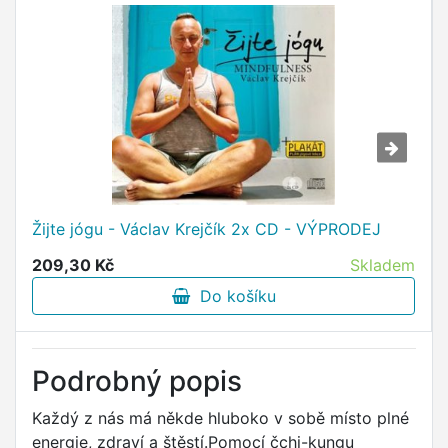
Žijte jógu - Václav Krejčík 2x CD - VÝPRODEJ
209,30 Kč
Skladem
Do košíku
Podrobný popis
Každý z nás má někde hluboko v sobě místo plné
energie, zdraví a štěstí.Pomocí čchi-kungu