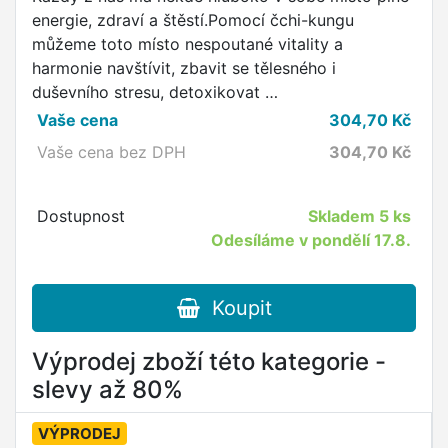
energie, zdraví a štěstí.Pomocí čchi-kungu
můžeme toto místo nespoutané vitality a
harmonie navštívit, zbavit se tělesného i
duševního stresu, detoxikovat …
Vaše cena
304,70
Kč
Vaše cena bez DPH
304,70
Kč
Dostupnost
Skladem
5 ks
Odesíláme v pondělí 17.8.
Koupit
Výprodej zboží této kategorie -
slevy až 80%
VÝPRODEJ