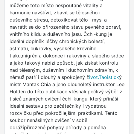
můžeme toto místo nespoutané vitality a
harmonie navštívit, zbavit se tělesného i
duševního stresu, detoxikovat tělo i mysl a
navrátit se do přirozeného stavu pevného zdraví,
vnitřního klidu a duševního jasu. Čchi-kung je
ideální doplněk léčby chronických bolestí,
astmatu, cukrovky, vysokého krevního
tlaku,migrén a dokonce i rakoviny a slabého srdce
a jako takový nabízí způsob, jak získat kontrolu
nad tělesným, duševním i duchovním zdravím, k
němuž patří i dlouhý a spokojený ž
ivot.Taoistick
ý
mistr Mantak Chia a jeho dlouholetý instruktor Lee
Holden do této publikace vtěsnali pečlivý výběr z
tisíců známých cvičení čchi-kungu, který přináší
ideální sestavu pro začátečníky i vydatnou
rozcvičku před pokročilejšími praktikami. Tento
soubor nenásilných cvičení v sobě
odrážípřirozené pohyby přírody a pomáhá