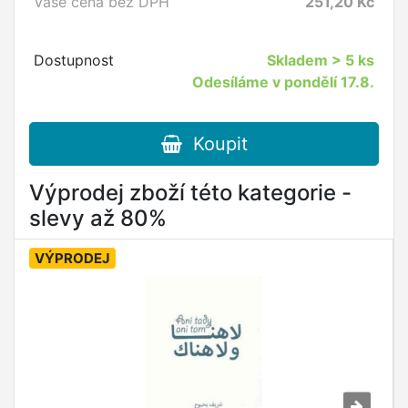
Vaše cena bez DPH
251,20
Kč
Dostupnost
Skladem
> 5 ks
Odesíláme v pondělí 17.8.
Koupit
Výprodej zboží této kategorie -
slevy až 80%
VÝPRODEJ