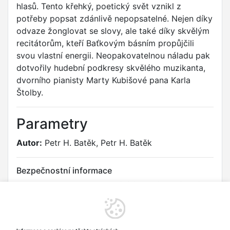
hlasů. Tento křehký, poetický svět vznikl z
potřeby popsat zdánlivě nepopsatelné. Nejen díky
odvaze žonglovat se slovy, ale také díky skvělým
recitátorům, kteří Baťkovým básním propůjčili
svou vlastní energii. Neopakovatelnou náladu pak
dotvořily hudební podkresy skvělého muzikanta,
dvorního pianisty Marty Kubišové pana Karla
Štolby.
Parametry
Autor:
Petr H. Batěk, Petr H. Batěk
Bezpečnostní informace
Tento produkt je určen pro přehrávání. U malých dětí hrozí
riziko udušení malými částmi (CD disk, rozlomené části) nebo
poranění ostrými hranami poškozeného disku či obalu.
Výrobek splňuje požadavky nařízení REACH týkající se
chemických látek. Neobsahuje nebezpečné látky v