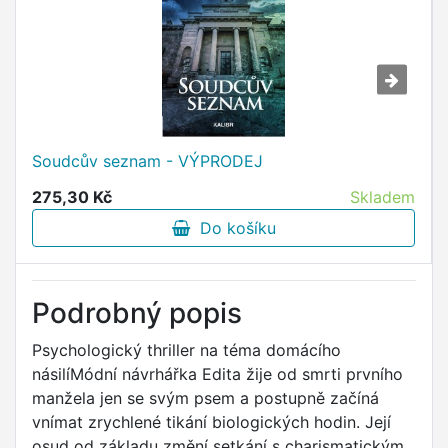
Soudcův seznam - VÝPRODEJ
275,30 Kč
Skladem
Do košíku
Podrobný popis
Psychologický thriller na téma domácího
násilíMódní návrhářka Edita žije od smrti prvního
manžela jen se svým psem a postupně začíná
vnímat zrychlené tikání biologických hodin. Její
osud od základu změní setkání s charismatickým