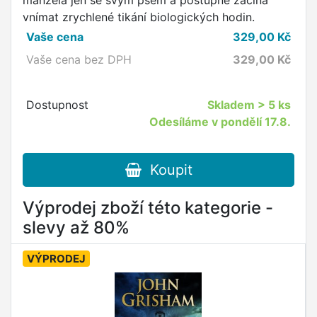
manžela jen se svým psem a postupně začíná
vnímat zrychlené tikání biologických hodin.
Vaše cena
329,00
Kč
Vaše cena bez DPH
329,00
Kč
Dostupnost
Skladem
> 5 ks
Odesíláme v pondělí 17.8.
Koupit
Výprodej zboží této kategorie -
slevy až 80%
VÝPRODEJ