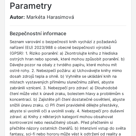
Parametry
Autor:
Markéta Harasimová
Bezpečnostní informace
Seznam varování o bezpečnosti knih vychází z požadavků
nařízení (EU) 2023/988 o obecné bezpečnosti výrobků
(GPSR): 1. Riziko poranění: a) Zkontrolujte knihu z hlediska
ostrých hran nebo sponek, které mohou způsobit poranění. b)
Dávejte pozor na obaly z tvrdého papíru, které mohou mít
ostré rohy. 2. Nebezpečí požáru: a) Uchovávejte knihy mimo
dosah zdrojů tepla a ohně. b) Vyhněte se ukládání knih na
místech vystavených přímému slunečnímu záření, abyste
zabránili vznícení. 3. Nebezpečí pro zdraví: a) Dlouhodobé
čtení může vést k únavě zraku, bolestem hlavy a problémům s
koncentrací. b) Zajistěte při čtení dostatečné osvětlení, abyste
snížili únavu zraku. c) Při čtení pravidelně dělejte přestávky,
abyste si uvolnili oči a uvolnili svaly. 4. Nebezpečí pro duševní
zdraví: a) Knihy z některých kategorií mohou obsahovat
kontroverzní nebo neslučitelný obsah. Před přečtením si
přečtěte názory ostatních čtenářů. b) Intenzivní vstup do světa
fantasy, sci-fi nebo hororu může vést k odtržení od reality a