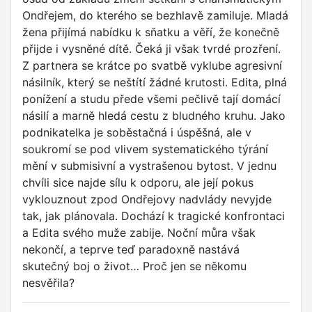
Ondřejem, do kterého se bezhlavě zamiluje. Mladá
žena přijímá nabídku k sňatku a věří, že konečně
přijde i vysněné dítě. Čeká ji však tvrdé prozření.
Z partnera se krátce po svatbě vyklube agresivní
násilník, který se neštítí žádné krutosti. Edita, plná
ponížení a studu přede všemi pečlivě tají domácí
násilí a marně hledá cestu z bludného kruhu. Jako
podnikatelka je soběstačná i úspěšná, ale v
soukromí se pod vlivem systematického týrání
mění v submisivní a vystrašenou bytost. V jednu
chvíli sice najde sílu k odporu, ale její pokus
vyklouznout zpod Ondřejovy nadvlády nevyjde
tak, jak plánovala. Dochází k tragické konfrontaci
a Edita svého muže zabije. Noční můra však
nekončí, a teprve teď paradoxně nastává
skutečný boj o život… Proč jen se někomu
nesvěřila?