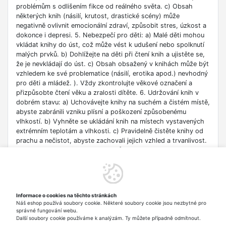
problémům s odlišením fikce od reálného světa. c) Obsah
některých knih (násilí, krutost, drastické scény) může
negativně ovlivnit emocionální zdraví, způsobit stres, úzkost a
dokonce i depresi. 5. Nebezpečí pro děti: a) Malé děti mohou
vkládat knihy do úst, což může vést k udušení nebo spolknutí
malých prvků. b) Dohlížejte na děti při čtení knih a ujistěte se,
že je nevkládají do úst. c) Obsah obsažený v knihách může být
vzhledem ke své problematice (násilí, erotika apod.) nevhodný
pro děti a mládež. ). Vždy zkontrolujte věkové označení a
přizpůsobte čtení věku a zralosti dítěte. 6. Udržování knih v
dobrém stavu: a) Uchovávejte knihy na suchém a čistém místě,
abyste zabránili vzniku plísní a poškození způsobenému
vlhkostí. b) Vyhněte se ukládání knih na místech vystavených
extrémním teplotám a vlhkosti. c) Pravidelně čistěte knihy od
prachu a nečistot, abyste zachovali jejich vzhled a trvanlivost.
7. Zdroje informací: a) Ověřte si důvěryhodnost informací
obsažených v knize, zejména pokud je používáte pro
vzdělávací nebo profesní účely. b) Věnujte pozornost datu
vydání, protože znalosti v některých oblastech se rychle
deaktualizují. c) Při používání odkazů nebo internetových
Informace o cookies na těchto stránkách
zdrojů uvedených v knize buďte opatrní a dodržujte pravidla
Náš eshop používá soubory cookie. Některé soubory cookie jsou nezbytné pro
bezpečnosti na síti. 8. Autorská práva: a) Dodržujte autorská
správné fungování webu.
práva obsahu zpřístupněného v knize.
Další soubory cookie používáme k analýzám. Ty můžete případně odmítnout.