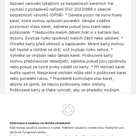
Seznam varování týkajících se bezpečnosti karetních her
vychází z požadavků nařízení (EU) 2023/988 o obecné
bezpečnosti výrobků (GPSR): * Dávejte pozor na ostré hrany
karet, které mohou způsobit poranění. Věnujte zvláštní
pozornost stavu karet, zejména pokud jsou staré nebo
poškozené. * Nedovolte malým dětem hrát si s kartami bez
dozoru. Existuje riziko spolknutí malých částí nebo udušení. *
Chraňte karty před vlhkostí a zaplavením. Mokré karty mohou
být kluzké a obtížně se drží, což zvyšuje riziko nehod. *
Vyhněte se ohýbání nebo lámání karet. Poškozené karty
mohou představovat nebezpečí, zejména pokud jsou spolknuty
nebo pokud se ostré prvky oddělí od karty. * Při míchání karet
buďte opatrní. Nesprávné míchání může vést k poškození karet
nebo poranění rukou. * Pravidelně kontrolujte stav karet,
abyste se ujistili, že nejsou poškozeny nebo zničeny.
Poškozené karty je třeba vyhodit, aby se předešlo možným
rizikům. * Po skončení hry uchovávejte karty na bezpečném
místě, mimo dosah dětí a zvířat. * Pokud jsou karty určeny pro
určitou věkovou skupinu, ujistěte se, že hráči splňují věkové
požadavky. * V případě výskytu jakýchkoli zdravotních
problémů během nebo po použití karet se poraďte s lékařem. *
Informace o cookies na těchto stránkách
Pokud karty obsahují elektronické součástky, např. Baterie,
Náš eshop používá soubory cookie. Některé soubory cookie jsou nezbytné pro
postupujte podle bezpečnostních pokynů. Baterie mohou být
správné fungování webu.