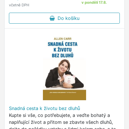
prošel od začátku 90. …
v pondělí 17.8.
včetně DPH
Do košíku
Snadná cesta k životu bez dluhů
Kupte si vše, co potřebujete, a veďte bohatý a
naplňující život a přitom se zbavte všech dluhů,