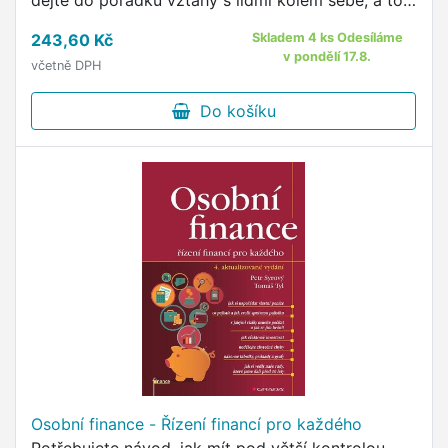
dejte do pořádku vztahy s lidmi kolem sebe, a to
aniž byste museli spoléhat na sílu vůle, něco
243,60 Kč
Skladem 4 ks Odesíláme
obětovat …
v pondělí 17.8.
včetně DPH
Do košíku
Osobní finance - Řízení financí pro každého