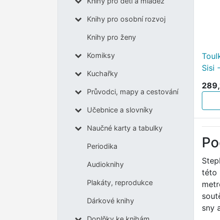
Knihy pro děti a mládež
Knihy pro osobní rozvoj
Knihy pro ženy
Toul
Komiksy
Sisi
Kuchařky
289,
Průvodci, mapy a cestování
Učebnice a slovníky
Naučné karty a tabulky
Po
Periodika
Step
Audioknihy
této
Plakáty, reprodukce
metr
soutě
Dárkové knihy
sny a
Doplňky ke knihám