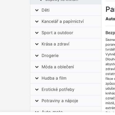
Pa
Děti
Auto
Kancelář a papírnictví
Bezp
Sport a outdoor
Sezna
Krása a zdraví
poran
tvrdé
Vyhnět
Drogerie
Dlouh
abyste
Móda a oblečení
zdrav
ostatn
Hudba a film
fikce 
způso
udušen
Erotické potřeby
knihá
označe
Potraviny a nápoje
místě
extrém
Auto-moto
Zdroj