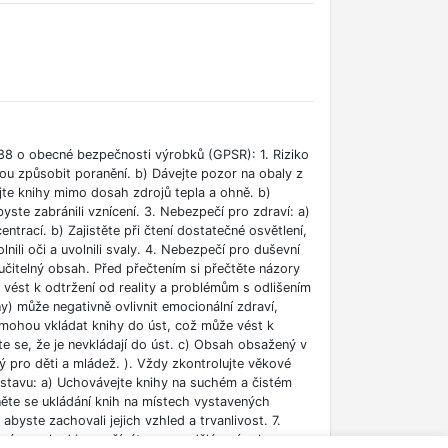
88 o obecné bezpečnosti výrobků (GPSR): 1. Riziko
ou způsobit poranění. b) Dávejte pozor na obaly z
jte knihy mimo dosah zdrojů tepla a ohně. b)
ste zabránili vznícení. 3. Nebezpečí pro zdraví: a)
rací. b) Zajistěte při čtení dostatečné osvětlení,
lnili oči a uvolnili svaly. 4. Nebezpečí pro duševní
učitelný obsah. Před přečtením si přečtěte názory
e vést k odtržení od reality a problémům s odlišením
ny) může negativně ovlivnit emocionální zdraví,
i mohou vkládat knihy do úst, což může vést k
ěte se, že je nevkládají do úst. c) Obsah obsažený v
 pro děti a mládež. ). Vždy zkontrolujte věkové
m stavu: a) Uchovávejte knihy na suchém a čistém
něte se ukládání knih na místech vystavených
abyste zachovali jejich vzhled a trvanlivost. 7.
jména pokud je používáte pro vzdělávací nebo