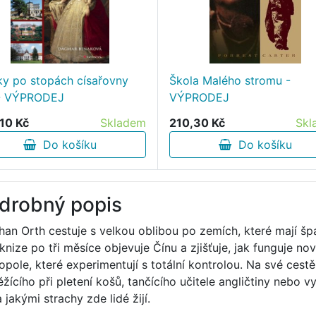
ky po stopách císařovny
Škola Malého stromu -
 - VÝPRODEJ
VÝPRODEJ
10 Kč
Skladem
210,30 Kč
Skl
Do košíku
Do košíku
drobný popis
han Orth cestuje s velkou oblibou po zemích, které mají špa
 knize po tři měsíce objevuje Čínu a zjišťuje, jak funguje n
opole, které experimentují s totální kontrolou. Na své cestě
žícího při pletení košů, tančícího učitele angličtiny nebo vy
 jakými strachy zde lidé žijí.