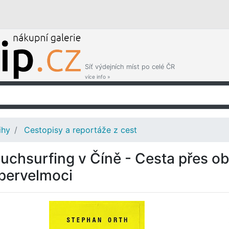
Síť výdejních míst po celé ČR
více info »
ihy
Cestopisy a reportáže z cest
uchsurfing v Číně - Cesta přes o
pervelmoci