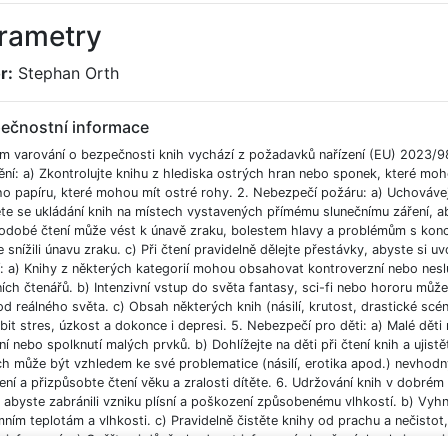
rametry
r:
Stephan Orth
ečnostní informace
m varování o bezpečnosti knih vychází z požadavků nařízení (EU) 2023/9
ění: a) Zkontrolujte knihu z hlediska ostrých hran nebo sponek, které moh
ho papíru, které mohou mít ostré rohy. 2. Nebezpečí požáru: a) Uchováve
e se ukládání knih na místech vystavených přímému slunečnímu záření, aby
odobé čtení může vést k únavě zraku, bolestem hlavy a problémům s koncent
 snížili únavu zraku. c) Při čtení pravidelně dělejte přestávky, abyste si uvo
í: a) Knihy z některých kategorií mohou obsahovat kontroverzní nebo nesl
ích čtenářů. b) Intenzivní vstup do světa fantasy, sci-fi nebo hororu můž
od reálného světa. c) Obsah některých knih (násilí, krutost, drastické scé
bit stres, úzkost a dokonce i depresi. 5. Nebezpečí pro děti: a) Malé dět
í nebo spolknutí malých prvků. b) Dohlížejte na děti při čtení knih a ujist
ch může být vzhledem ke své problematice (násilí, erotika apod.) nevhodný
ní a přizpůsobte čtení věku a zralosti dítěte. 6. Udržování knih v dobré
, abyste zabránili vzniku plísní a poškození způsobenému vlhkostí. b) Vyh
ním teplotám a vlhkosti. c) Pravidelně čistěte knihy od prachu a nečistot, 
e informací: a) Ověřte si důvěryhodnost informací obsažených v knize, ze