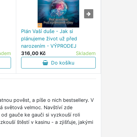
Plán Vaší duše - Jak si
Camera EYE.
plánujeme život už před
Film Languag
narozením - VÝPRODEJ
VÝPRODEJ
adem
316,00 Kč
Skladem
367,50 Kč
Do košíku
D
tnou pověst, a píše o nich bestsellery. V
ová světová velmoc. Navštíví zde
 od gauče ke gauči si vyzkouší roli
zkouší štěstí v kasinu - a zjišťuje, jakými