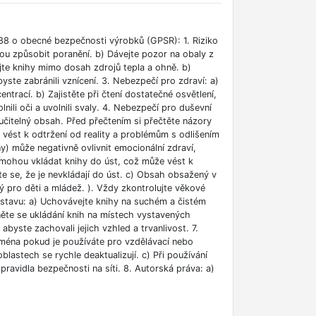
88 o obecné bezpečnosti výrobků (GPSR): 1. Riziko
ou způsobit poranění. b) Dávejte pozor na obaly z
jte knihy mimo dosah zdrojů tepla a ohně. b)
ste zabránili vznícení. 3. Nebezpečí pro zdraví: a)
rací. b) Zajistěte při čtení dostatečné osvětlení,
lnili oči a uvolnili svaly. 4. Nebezpečí pro duševní
učitelný obsah. Před přečtením si přečtěte názory
e vést k odtržení od reality a problémům s odlišením
ny) může negativně ovlivnit emocionální zdraví,
i mohou vkládat knihy do úst, což může vést k
ěte se, že je nevkládají do úst. c) Obsah obsažený v
 pro děti a mládež. ). Vždy zkontrolujte věkové
m stavu: a) Uchovávejte knihy na suchém a čistém
něte se ukládání knih na místech vystavených
abyste zachovali jejich vzhled a trvanlivost. 7.
jména pokud je používáte pro vzdělávací nebo
blastech se rychle deaktualizují. c) Při používání
ravidla bezpečnosti na síti. 8. Autorská práva: a)