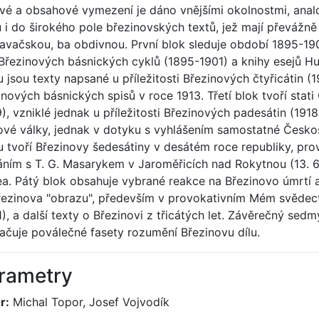
vé a obsahové vymezení je dáno vnějšími okolnostmi, anal
ů i do širokého pole březinovských textů, jež mají převážně
avačskou, ba obdivnou. První blok sleduje období 1895-1903
 Březinových básnických cyklů (1895-1901) a knihy esejů 
u jsou texty napsané u příležitosti Březinových čtyřicátin 
inových básnických spisů v roce 1913. Třetí blok tvoří stat
9), vzniklé jednak u příležitosti Březinových padesátin (191
ové války, jednak v dotyku s vyhlášením samostatné Česko
u tvoří Březinovy šedesátiny v desátém roce republiky, prov
áním s T. G. Masarykem v Jaroměřicích nad Rokytnou (13. 6
lea. Pátý blok obsahuje vybrané reakce na Březinovo úmrtí a 
řezinova "obrazu", především v provokativním Mém svědec
), a další texty o Březinovi z třicátých let. Závěrečný sedm
ačuje poválečné fasety rozumění Březinovu dílu.
rametry
r:
Michal Topor, Josef Vojvodík