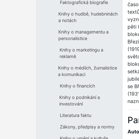
Faktografická biografie
časo
text
Knihy o hudbě, hudebninách
vyzn
a notách
pěti
Knihy o managementu a
blok
personalistice
Břez
(191
Knihy o marketingu a
svět
reklamě
blok
Knihy o médiích, žurnalistice
setk
a komunikaci
jubi
se B
Knihy o financích
(1931
Knihy o podnikání a
nazn
investování
Literatura faktu
Pa
Zákony, předpisy a normy
Auto
Knihy o umění a kultuře