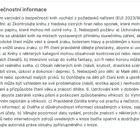
ečnostní informace
m varování o bezpečnosti knih vychází z požadavků nařízení (EU) 2023/9
ění: a) Zkontrolujte knihu z hlediska ostrých hran nebo sponek, které moh
ho papíru, které mohou mít ostré rohy. 2. Nebezpečí požáru: a) Uchováve
e se ukládání knih na místech vystavených přímému slunečnímu záření, aby
odobé čtení může vést k únavě zraku, bolestem hlavy a problémům s koncent
 snížili únavu zraku. c) Při čtení pravidelně dělejte přestávky, abyste si uvo
í: a) Knihy z některých kategorií mohou obsahovat kontroverzní nebo nesl
ích čtenářů. b) Intenzivní vstup do světa fantasy, sci-fi nebo hororu můž
od reálného světa. c) Obsah některých knih (násilí, krutost, drastické scé
bit stres, úzkost a dokonce i depresi. 5. Nebezpečí pro děti: a) Malé dět
í nebo spolknutí malých prvků. b) Dohlížejte na děti při čtení knih a ujist
ch může být vzhledem ke své problematice (násilí, erotika apod.) nevhodný
ní a přizpůsobte čtení věku a zralosti dítěte. 6. Udržování knih v dobré
, abyste zabránili vzniku plísní a poškození způsobenému vlhkostí. b) Vyh
ním teplotám a vlhkosti. c) Pravidelně čistěte knihy od prachu a nečistot, 
e informací: a) Ověřte si důvěryhodnost informací obsažených v knize, ze
ní účely. b) Věnujte pozornost datu vydání, protože znalosti v některých o
 nebo internetových zdrojů uvedených v knize buďte opatrní a dodržujte p
ujte autorská práva obsahu zpřístupněného v knize.