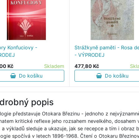
ry Konfuciovy -
Strážkyně paměti - Rosa d
RODEJ
- VÝPRODEJ
00 Kč
Skladem
477,80 Kč
Skl
Do košíku
Do košíku
drobný popis
logie představuje Otokara Březinu - jednoho z nejvýznamně
matem kritické reflexe jeho rozsahem nevelkého, dosahem v
ik a výkladů sleduje a ukazuje, jak se recepce a tím i obraz 
logie spočívá v letech 1896-1968. Čtení o Otokaru Březinov