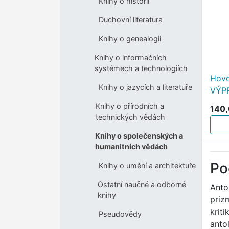
Knihy o historii
Duchovní literatura
Knihy o genealogii
Knihy o informačních
systémech a technologiích
Hovo
Knihy o jazycích a literatuře
VÝP
Knihy o přírodních a
140,
technických vědách
Knihy o společenských a
humanitních vědách
Po
Knihy o umění a architektuře
Ostatní naučné a odborné
Anto
knihy
priz
krit
Pseudovědy
anto