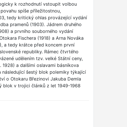
ogicky k rozhodnutí vstoupit volbou
 povahu spíše příležitostnou,
, tedy kritický ohlas provázející vydání
Hudba pramenů (1903). Jádrem druhého
(1908) a prvního souborného vydání
i Otokara Fischera (1918) a Arna Nováka
8), a tedy krátce před koncem první
slovenské republiky. Rámec čtvrtého
ázené udělením tzv. velké Státní ceny,
. 1928) a dalšími oslavami básníkova
následující šestý blok polemiky týkající
tví o Otokaru Březinovi Jakuba Demla
ý blok v trojici článků z let 1949-1968