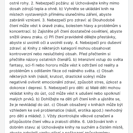
ostré rohy. 2. Nebezpečí požáru: a) Uchovávejte knihy mimo
dosah zdrojů tepla a ohně. b) Vyhněte se ukládání knih na
místech vystavených přímému slunečnímu záření, abyste
zabránili vznícení. 3. Nebezpečí pro zdraví: a) Dlouhodobé
čtení může vést k únavě zraku, bolestem hlavy a problémům s
koncentrací. b) Zajistěte při čtení dostatečné osvětlení, abyste
snížili únavu zraku. c) Při čtení pravidelně dělejte přestávky,
abyste si uvolnili oči a uvolnili svaly. 4. Nebezpečí pro duševní
zdraví: a) Knihy z některých kategorií mohou obsahovat
kontroverzní nebo neslučitelný obsah. Před přečtením si
přečtěte názory ostatních čtenářů. b) Intenzivní vstup do světa
fantasy, sci-fi nebo hororu může vést k odtržení od reality a
problémům s odlišením fikce od reálného světa. c) Obsah
některých knih (násilí, krutost, drastické scény) může
negativně ovlivnit emocionální zdraví, způsobit stres, úzkost a
dokonce i depresi. 5. Nebezpečí pro děti: a) Malé děti mohou
vkládat knihy do úst, což může vést k udušení nebo spolknutí
malých prvků. b) Dohlížejte na děti při čtení knih a ujistěte se,
že je nevkládají do úst. c) Obsah obsažený v knihách může být
vzhledem ke své problematice (násilí, erotika apod.) nevhodný
pro děti a mládež. ). Vždy zkontrolujte věkové označení a
přizpůsobte čtení věku a zralosti dítěte. 6. Udržování knih v
dobrém stavu: a) Uchovávejte knihy na suchém a čistém místě,
abyste zabránili vzniku plísní a poškození způsobenému