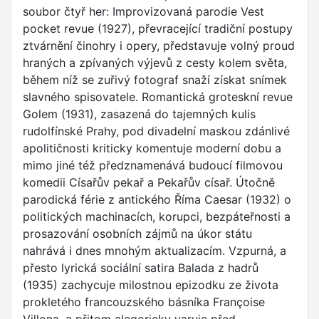
soubor čtyř her: Improvizovaná parodie Vest
pocket revue (1927), převracející tradiční postupy
ztvárnění činohry i opery, představuje volný proud
hraných a zpívaných výjevů z cesty kolem světa,
během níž se zuřivý fotograf snaží získat snímek
slavného spisovatele. Romantická groteskní revue
Golem (1931), zasazená do tajemných kulis
rudolfínské Prahy, pod divadelní maskou zdánlivé
apolitičnosti kriticky komentuje moderní dobu a
mimo jiné též předznamenává budoucí filmovou
komedii Císařův pekař a Pekařův císař. Útočně
parodická férie z antického Říma Caesar (1932) o
politických machinacích, korupci, bezpáteřnosti a
prosazování osobních zájmů na úkor státu
nahrává i dnes mnohým aktualizacím. Vzpurná, a
přesto lyrická sociální satira Balada z hadrů
(1935) zachycuje milostnou epizodku ze života
prokletého francouzského básníka Françoise