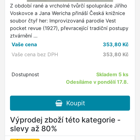
Z období rané a vrcholné tvůrčí spolupráce Jiřího
Voskovce a Jana Wericha přináší Česká knižnice
soubor čtyř her: Improvizovaná parodie Vest
pocket revue (1927), převracející tradiční postupy
ztvárnění …
Vaše cena
353,80
Kč
Vaše cena bez DPH
353,80
Kč
Dostupnost
Skladem
5 ks
Odesíláme v pondělí 17.8.
Koupit
Výprodej zboží této kategorie -
slevy až 80%