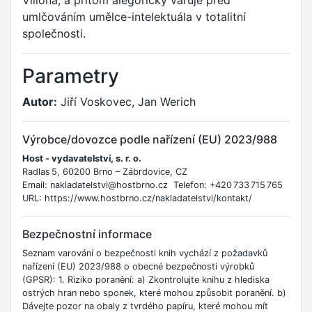
Villona, a přitom alegoricky varuje před
umlčováním umělce-intelektuála v totalitní
společnosti.
Parametry
Autor:
Jiří Voskovec, Jan Werich
Výrobce/dovozce podle nařízení (EU) 2023/988
Host - vydavatelství, s. r. o.
Radlas 5, 60200 Brno – Zábrdovice, CZ
Email: nakladatelstvi@hostbrno.cz Telefon: +420 733 715 765
URL: https://www.hostbrno.cz/nakladatelstvi/kontakt/
Bezpečnostní informace
Seznam varování o bezpečnosti knih vychází z požadavků
nařízení (EU) 2023/988 o obecné bezpečnosti výrobků
(GPSR): 1. Riziko poranění: a) Zkontrolujte knihu z hlediska
ostrých hran nebo sponek, které mohou způsobit poranění. b)
Dávejte pozor na obaly z tvrdého papíru, které mohou mít