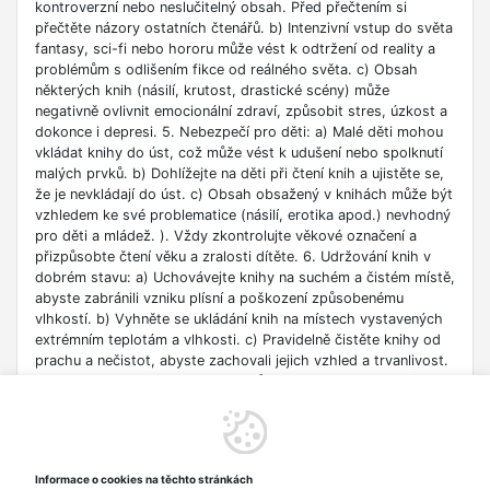
kontroverzní nebo neslučitelný obsah. Před přečtením si
přečtěte názory ostatních čtenářů. b) Intenzivní vstup do světa
fantasy, sci-fi nebo hororu může vést k odtržení od reality a
problémům s odlišením fikce od reálného světa. c) Obsah
některých knih (násilí, krutost, drastické scény) může
negativně ovlivnit emocionální zdraví, způsobit stres, úzkost a
dokonce i depresi. 5. Nebezpečí pro děti: a) Malé děti mohou
vkládat knihy do úst, což může vést k udušení nebo spolknutí
malých prvků. b) Dohlížejte na děti při čtení knih a ujistěte se,
že je nevkládají do úst. c) Obsah obsažený v knihách může být
vzhledem ke své problematice (násilí, erotika apod.) nevhodný
pro děti a mládež. ). Vždy zkontrolujte věkové označení a
přizpůsobte čtení věku a zralosti dítěte. 6. Udržování knih v
dobrém stavu: a) Uchovávejte knihy na suchém a čistém místě,
abyste zabránili vzniku plísní a poškození způsobenému
vlhkostí. b) Vyhněte se ukládání knih na místech vystavených
extrémním teplotám a vlhkosti. c) Pravidelně čistěte knihy od
prachu a nečistot, abyste zachovali jejich vzhled a trvanlivost.
7. Zdroje informací: a) Ověřte si důvěryhodnost informací
obsažených v knize, zejména pokud je používáte pro
vzdělávací nebo profesní účely. b) Věnujte pozornost datu
vydání, protože znalosti v některých oblastech se rychle
deaktualizují. c) Při používání odkazů nebo internetových
Informace o cookies na těchto stránkách
zdrojů uvedených v knize buďte opatrní a dodržujte pravidla