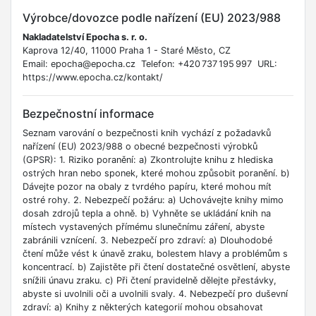
Výrobce/dovozce podle nařízení (EU) 2023/988
Nakladatelství Epocha s. r. o.
Kaprova 12/40, 11000 Praha 1 - Staré Město, CZ
Email: epocha@epocha.cz Telefon: +420 737 195 997 URL:
https://www.epocha.cz/kontakt/
Bezpečnostní informace
Seznam varování o bezpečnosti knih vychází z požadavků
nařízení (EU) 2023/988 o obecné bezpečnosti výrobků
(GPSR): 1. Riziko poranění: a) Zkontrolujte knihu z hlediska
ostrých hran nebo sponek, které mohou způsobit poranění. b)
Dávejte pozor na obaly z tvrdého papíru, které mohou mít
ostré rohy. 2. Nebezpečí požáru: a) Uchovávejte knihy mimo
dosah zdrojů tepla a ohně. b) Vyhněte se ukládání knih na
místech vystavených přímému slunečnímu záření, abyste
zabránili vznícení. 3. Nebezpečí pro zdraví: a) Dlouhodobé
čtení může vést k únavě zraku, bolestem hlavy a problémům s
koncentrací. b) Zajistěte při čtení dostatečné osvětlení, abyste
snížili únavu zraku. c) Při čtení pravidelně dělejte přestávky,
abyste si uvolnili oči a uvolnili svaly. 4. Nebezpečí pro duševní
zdraví: a) Knihy z některých kategorií mohou obsahovat