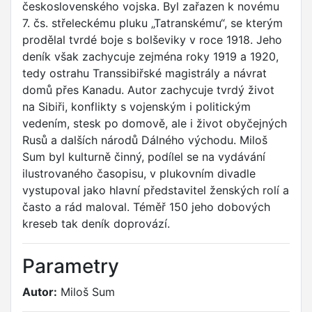
československého vojska. Byl zařazen k novému
7. čs. střeleckému pluku „Tatranskému“, se kterým
prodělal tvrdé boje s bolševiky v roce 1918. Jeho
deník však zachycuje zejména roky 1919 a 1920,
tedy ostrahu Transsibiřské magistrály a návrat
domů přes Kanadu. Autor zachycuje tvrdý život
na Sibiři, konflikty s vojenským i politickým
vedením, stesk po domově, ale i život obyčejných
Rusů a dalších národů Dálného východu. Miloš
Sum byl kulturně činný, podílel se na vydávání
ilustrovaného časopisu, v plukovním divadle
vystupoval jako hlavní představitel ženských rolí a
často a rád maloval. Téměř 150 jeho dobových
kreseb tak deník doprovází.
Parametry
Autor:
Miloš Sum