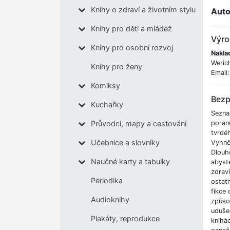
Knihy o zdraví a životním stylu
Auto
Knihy pro děti a mládež
Výro
Knihy pro osobní rozvoj
Naklad
Weric
Knihy pro ženy
Email
Komiksy
Bezp
Kuchařky
Sezna
poran
Průvodci, mapy a cestování
tvrdé
Učebnice a slovníky
Vyhnět
Dlouh
Naučné karty a tabulky
abyste
zdrav
Periodika
ostatn
fikce 
Audioknihy
způso
udušen
Plakáty, reprodukce
knihá