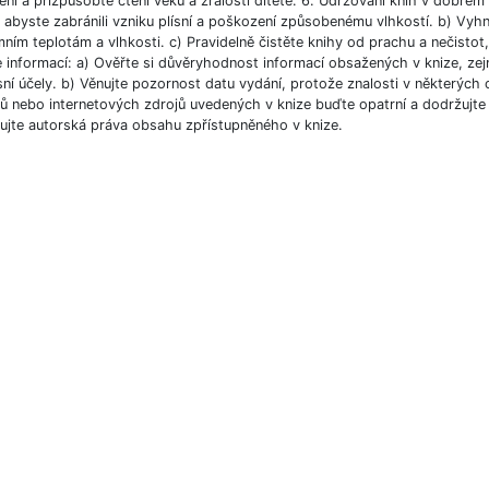
ní a přizpůsobte čtení věku a zralosti dítěte. 6. Udržování knih v dobré
, abyste zabránili vzniku plísní a poškození způsobenému vlhkostí. b) Vyh
ním teplotám a vlhkosti. c) Pravidelně čistěte knihy od prachu a nečistot, 
e informací: a) Ověřte si důvěryhodnost informací obsažených v knize, ze
ní účely. b) Věnujte pozornost datu vydání, protože znalosti v některých o
 nebo internetových zdrojů uvedených v knize buďte opatrní a dodržujte p
ujte autorská práva obsahu zpřístupněného v knize.