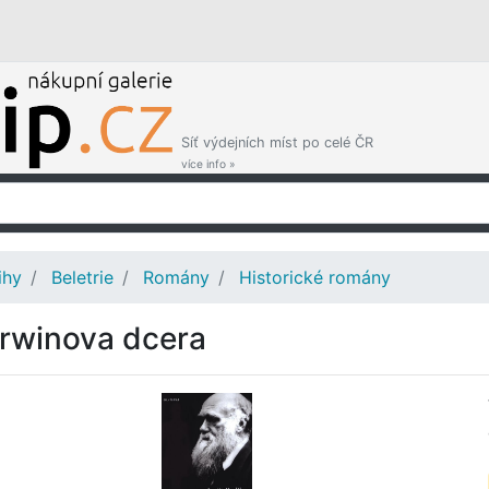
Síť výdejních míst po celé ČR
více info »
ihy
Beletrie
Romány
Historické romány
rwinova dcera