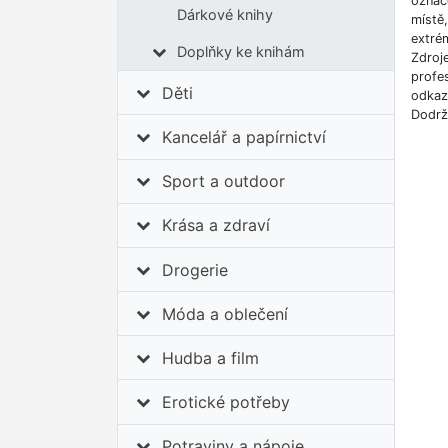
označe
Dárkové knihy
místě
extrém
Doplňky ke knihám
Zdroj
profes
Děti
odkazů
Dodrž
Kancelář a papírnictví
Sport a outdoor
Krása a zdraví
Drogerie
Móda a oblečení
Hudba a film
Erotické potřeby
Potraviny a nápoje