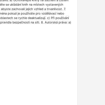
m stavu: a) Uchovávejte knihy na suchém a čistém
něte se ukládání knih na místech vystavených
abyste zachovali jejich vzhled a trvanlivost. 7.
jména pokud je používáte pro vzdělávací nebo
blastech se rychle deaktualizují. c) Při používání
ravidla bezpečnosti na síti. 8. Autorská práva: a)