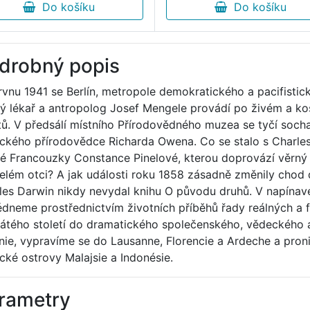
Do košíku
Do košíku
drobný popis
rvnu 1941 se Berlín, metropole demokratického a pacifistic
ý lékař a antropolog Josef Mengele provádí po živém a ko
stů. V předsálí místního Přírodovědného muzea se tyčí soch
ického přírodovědce Richarda Owena. Co se stalo s Charl
é Francouzky Constance Pinelové, kterou doprovází věrný 
elém otci? A jak události roku 1858 zásadně změnily chod 
les Darwin nikdy nevydal knihu O původu druhů. V napína
édneme prostřednictvím životních příběhů řady reálných a 
átého století do dramatického společenského, vědeckého a
ánie, vypravíme se do Lausanne, Florencie a Ardeche a pro
ické ostrovy Malajsie a Indonésie.
rametry