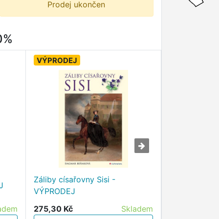
Prodej ukončen
80%
VÝPRODEJ
VÝPRODEJ
Záliby císařovny Sisi -
J
Faraon - CD
VÝPRODEJ
adem
275,30 Kč
Skladem
279,30 Kč