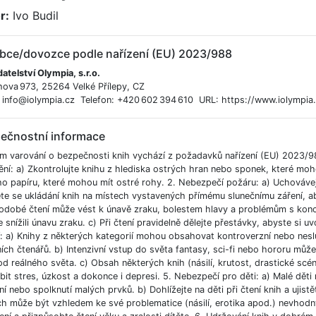
r:
Ivo Budil
bce/dovozce podle nařízení (EU) 2023/988
atelství Olympia, s.r.o.
hova 973, 25264 Velké Přílepy, CZ
: info@iolympia.cz Telefon: +420 602 394 610 URL: https://www.iolympia.
ečnostní informace
m varování o bezpečnosti knih vychází z požadavků nařízení (EU) 2023/9
ění: a) Zkontrolujte knihu z hlediska ostrých hran nebo sponek, které moh
ho papíru, které mohou mít ostré rohy. 2. Nebezpečí požáru: a) Uchováve
e se ukládání knih na místech vystavených přímému slunečnímu záření, aby
odobé čtení může vést k únavě zraku, bolestem hlavy a problémům s koncent
 snížili únavu zraku. c) Při čtení pravidelně dělejte přestávky, abyste si uvo
í: a) Knihy z některých kategorií mohou obsahovat kontroverzní nebo nesl
ích čtenářů. b) Intenzivní vstup do světa fantasy, sci-fi nebo hororu můž
od reálného světa. c) Obsah některých knih (násilí, krutost, drastické scé
bit stres, úzkost a dokonce i depresi. 5. Nebezpečí pro děti: a) Malé dět
í nebo spolknutí malých prvků. b) Dohlížejte na děti při čtení knih a ujist
ch může být vzhledem ke své problematice (násilí, erotika apod.) nevhodný