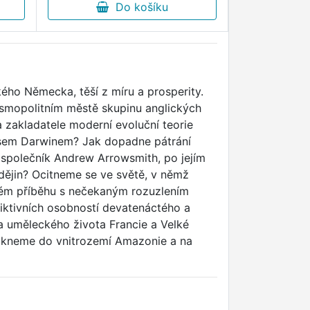
Do košíku
D
kého Německa, těší z míru a prosperity.
smopolitním městě skupinu anglických
a zakladatele moderní evoluční teorie
esem Darwinem? Jak dopadne pátrání
společník Andrew Arrowsmith, po jejím
dějin? Ocitneme se ve světě, v němž
vém příběhu s nečekaným rozuzlením
fiktivních osobností devatenáctého a
 uměleckého života Francie a Velké
nikneme do vnitrozemí Amazonie a na