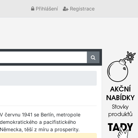
Přihlášení
Registrace
V červnu 1941 se Berlín, metropole
demokratického a pacifistického
Německa, těší z míru a prosperity.