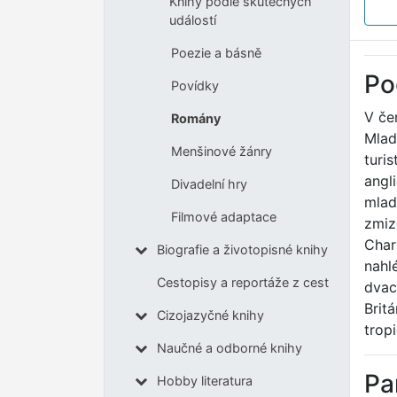
Knihy podle skutečných
událostí
Poezie a básně
Po
Povídky
V če
Romány
Mlad
Menšinové žánry
turi
angl
Divadelní hry
mlad
Filmové adaptace
zmiz
Char
Biografie a životopisné knihy
nahl
Cestopisy a reportáže z cest
dvac
Brit
Cizojazyčné knihy
trop
Naučné a odborné knihy
Pa
Hobby literatura