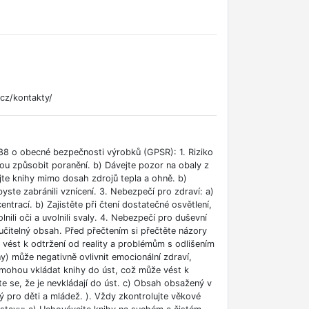
cz/kontakty/
88 o obecné bezpečnosti výrobků (GPSR): 1. Riziko
ou způsobit poranění. b) Dávejte pozor na obaly z
jte knihy mimo dosah zdrojů tepla a ohně. b)
ste zabránili vznícení. 3. Nebezpečí pro zdraví: a)
rací. b) Zajistěte při čtení dostatečné osvětlení,
lnili oči a uvolnili svaly. 4. Nebezpečí pro duševní
učitelný obsah. Před přečtením si přečtěte názory
e vést k odtržení od reality a problémům s odlišením
ny) může negativně ovlivnit emocionální zdraví,
i mohou vkládat knihy do úst, což může vést k
ěte se, že je nevkládají do úst. c) Obsah obsažený v
 pro děti a mládež. ). Vždy zkontrolujte věkové