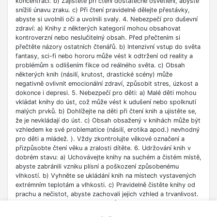
koncentrací. b) Zajistěte při čtení dostatečné osvětlení, abyste
snížili únavu zraku. c) Při čtení pravidelně dělejte přestávky,
abyste si uvolnili oči a uvolnili svaly. 4. Nebezpečí pro duševní
zdraví: a) Knihy z některých kategorií mohou obsahovat
kontroverzní nebo neslučitelný obsah. Před přečtením si
přečtěte názory ostatních čtenářů. b) Intenzivní vstup do světa
fantasy, sci-fi nebo hororu může vést k odtržení od reality a
problémům s odlišením fikce od reálného světa. c) Obsah
některých knih (násilí, krutost, drastické scény) může
negativně ovlivnit emocionální zdraví, způsobit stres, úzkost a
dokonce i depresi. 5. Nebezpečí pro děti: a) Malé děti mohou
vkládat knihy do úst, což může vést k udušení nebo spolknutí
malých prvků. b) Dohlížejte na děti při čtení knih a ujistěte se,
že je nevkládají do úst. c) Obsah obsažený v knihách může být
vzhledem ke své problematice (násilí, erotika apod.) nevhodný
pro děti a mládež. ). Vždy zkontrolujte věkové označení a
přizpůsobte čtení věku a zralosti dítěte. 6. Udržování knih v
dobrém stavu: a) Uchovávejte knihy na suchém a čistém místě,
abyste zabránili vzniku plísní a poškození způsobenému
vlhkostí. b) Vyhněte se ukládání knih na místech vystavených
extrémním teplotám a vlhkosti. c) Pravidelně čistěte knihy od
prachu a nečistot, abyste zachovali jejich vzhled a trvanlivost.
7. Zdroje informací: a) Ověřte si důvěryhodnost informací
obsažených v knize, zejména pokud je používáte pro