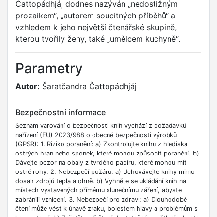
Čattopádhjáj dodnes nazýván „nedostižným
prozaikem“, „autorem soucitných příběhů“ a
vzhledem k jeho největší čtenářské skupině,
kterou tvořily ženy, také „umělcem kuchyně“.
Parametry
Autor:
Šaratčandra Čattopádhjáj
Bezpečnostní informace
Seznam varování o bezpečnosti knih vychází z požadavků
nařízení (EU) 2023/988 o obecné bezpečnosti výrobků
(GPSR): 1. Riziko poranění: a) Zkontrolujte knihu z hlediska
ostrých hran nebo sponek, které mohou způsobit poranění. b)
Dávejte pozor na obaly z tvrdého papíru, které mohou mít
ostré rohy. 2. Nebezpečí požáru: a) Uchovávejte knihy mimo
dosah zdrojů tepla a ohně. b) Vyhněte se ukládání knih na
místech vystavených přímému slunečnímu záření, abyste
zabránili vznícení. 3. Nebezpečí pro zdraví: a) Dlouhodobé
čtení může vést k únavě zraku, bolestem hlavy a problémům s