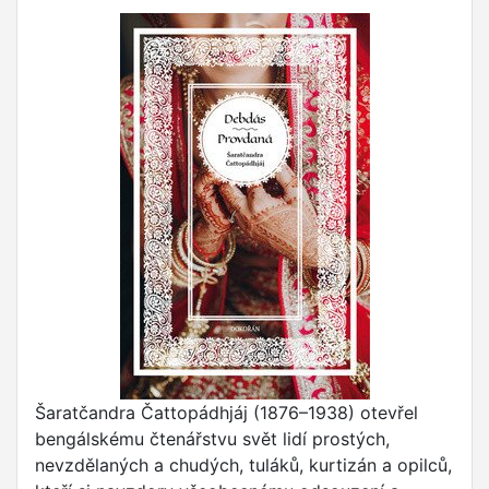
Šaratčandra Čattopádhjáj (1876–1938) otevřel
bengálskému čtenářstvu svět lidí prostých,
nevzdělaných a chudých, tuláků, kurtizán a opilců,