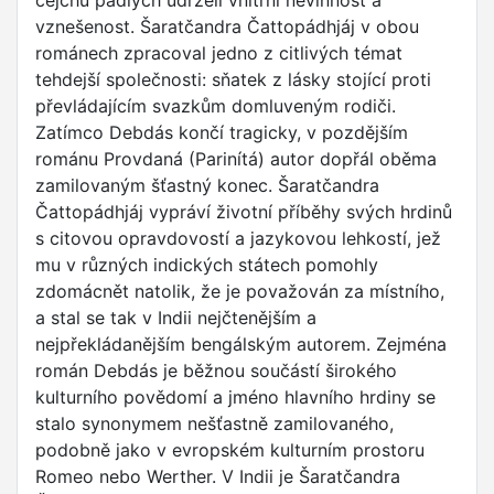
cejchu padlých udrželi vnitřní nevinnost a
vznešenost. Šaratčandra Čattopádhjáj v obou
románech zpracoval jedno z citlivých témat
tehdejší společnosti: sňatek z lásky stojící proti
převládajícím svazkům domluveným rodiči.
Zatímco Debdás končí tragicky, v pozdějším
románu Provdaná (Parinítá) autor dopřál oběma
zamilovaným šťastný konec. Šaratčandra
Čattopádhjáj vypráví životní příběhy svých hrdinů
s citovou opravdovostí a jazykovou lehkostí, jež
mu v různých indických státech pomohly
zdomácnět natolik, že je považován za místního,
a stal se tak v Indii nejčtenějším a
nejpřekládanějším bengálským autorem. Zejména
román Debdás je běžnou součástí širokého
kulturního povědomí a jméno hlavního hrdiny se
stalo synonymem nešťastně zamilovaného,
podobně jako v evropském kulturním prostoru
Romeo nebo Werther. V Indii je Šaratčandra