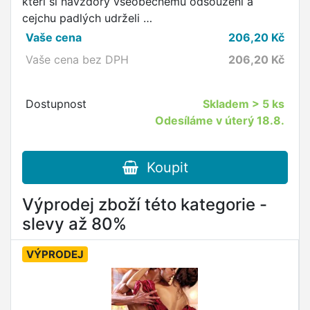
kteří si navzdory všeobecnému odsouzení a
cejchu padlých udrželi …
Vaše cena
206,20
Kč
Vaše cena bez DPH
206,20
Kč
Dostupnost
Skladem
> 5 ks
Odesíláme v úterý 18.8.
Koupit
Výprodej zboží této kategorie -
slevy až 80%
VÝPRODEJ