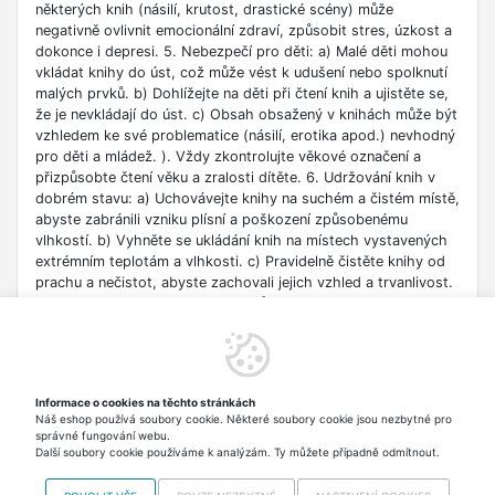
některých knih (násilí, krutost, drastické scény) může
negativně ovlivnit emocionální zdraví, způsobit stres, úzkost a
dokonce i depresi. 5. Nebezpečí pro děti: a) Malé děti mohou
vkládat knihy do úst, což může vést k udušení nebo spolknutí
malých prvků. b) Dohlížejte na děti při čtení knih a ujistěte se,
že je nevkládají do úst. c) Obsah obsažený v knihách může být
vzhledem ke své problematice (násilí, erotika apod.) nevhodný
pro děti a mládež. ). Vždy zkontrolujte věkové označení a
přizpůsobte čtení věku a zralosti dítěte. 6. Udržování knih v
dobrém stavu: a) Uchovávejte knihy na suchém a čistém místě,
abyste zabránili vzniku plísní a poškození způsobenému
vlhkostí. b) Vyhněte se ukládání knih na místech vystavených
extrémním teplotám a vlhkosti. c) Pravidelně čistěte knihy od
prachu a nečistot, abyste zachovali jejich vzhled a trvanlivost.
7. Zdroje informací: a) Ověřte si důvěryhodnost informací
obsažených v knize, zejména pokud je používáte pro
vzdělávací nebo profesní účely. b) Věnujte pozornost datu
vydání, protože znalosti v některých oblastech se rychle
deaktualizují. c) Při používání odkazů nebo internetových
Informace o cookies na těchto stránkách
zdrojů uvedených v knize buďte opatrní a dodržujte pravidla
Náš eshop používá soubory cookie. Některé soubory cookie jsou nezbytné pro
bezpečnosti na síti. 8. Autorská práva: a) Dodržujte autorská
správné fungování webu.
práva obsahu zpřístupněného v knize.
Další soubory cookie používáme k analýzám. Ty můžete případně odmítnout.