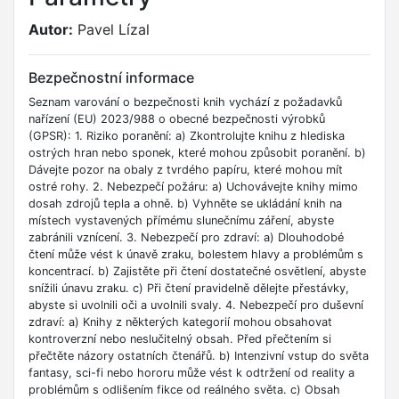
Autor:
Pavel Lízal
Bezpečnostní informace
Seznam varování o bezpečnosti knih vychází z požadavků
nařízení (EU) 2023/988 o obecné bezpečnosti výrobků
(GPSR): 1. Riziko poranění: a) Zkontrolujte knihu z hlediska
ostrých hran nebo sponek, které mohou způsobit poranění. b)
Dávejte pozor na obaly z tvrdého papíru, které mohou mít
ostré rohy. 2. Nebezpečí požáru: a) Uchovávejte knihy mimo
dosah zdrojů tepla a ohně. b) Vyhněte se ukládání knih na
místech vystavených přímému slunečnímu záření, abyste
zabránili vznícení. 3. Nebezpečí pro zdraví: a) Dlouhodobé
čtení může vést k únavě zraku, bolestem hlavy a problémům s
koncentrací. b) Zajistěte při čtení dostatečné osvětlení, abyste
snížili únavu zraku. c) Při čtení pravidelně dělejte přestávky,
abyste si uvolnili oči a uvolnili svaly. 4. Nebezpečí pro duševní
zdraví: a) Knihy z některých kategorií mohou obsahovat
kontroverzní nebo neslučitelný obsah. Před přečtením si
přečtěte názory ostatních čtenářů. b) Intenzivní vstup do světa
fantasy, sci-fi nebo hororu může vést k odtržení od reality a
problémům s odlišením fikce od reálného světa. c) Obsah