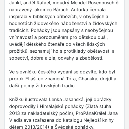
Jankl, anděl Rafael, moudrý Mendel Rosenbusch či
napravený lakomec Báruch. Autorka čerpala
inspiraci v biblických příbězích, v obyčejích a
hodnotách židovského náboženství a židovských
tradicích. Pohádky jsou napsány s neobyčejnou
vnímavostí a porozuměním pro dětskou duši,
uvádějí dětského čtenáře do všech lidských
prožitků, seznamují ho s protiklady obětavosti a
sobectví, dobra a zla, odvahy a zbabělosti.
Ve slovníčku českého vydání se dozvíte, kdo byl
prorok Eliáš, co znamená Tóra, Chanuka, drejdl a
další pojmy židovských tradic.
Knížku ilustrovala Lenka Jasanská, její obrázky
doprovodily i Himálajské pohádky (Zlatá stuha
2013 za nakladatelský počin), ProPánaKrále! Jana
Vladislava (zařazena do katalogu Nejlepší knihy
dětem 2013/2014) a Švédské pohádky.