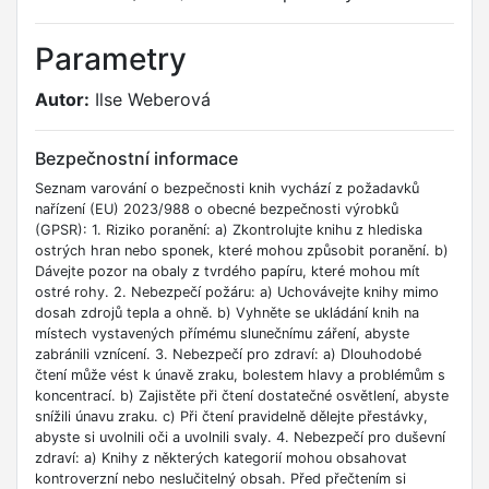
Parametry
Autor:
Ilse Weberová
Bezpečnostní informace
Seznam varování o bezpečnosti knih vychází z požadavků
nařízení (EU) 2023/988 o obecné bezpečnosti výrobků
(GPSR): 1. Riziko poranění: a) Zkontrolujte knihu z hlediska
ostrých hran nebo sponek, které mohou způsobit poranění. b)
Dávejte pozor na obaly z tvrdého papíru, které mohou mít
ostré rohy. 2. Nebezpečí požáru: a) Uchovávejte knihy mimo
dosah zdrojů tepla a ohně. b) Vyhněte se ukládání knih na
místech vystavených přímému slunečnímu záření, abyste
zabránili vznícení. 3. Nebezpečí pro zdraví: a) Dlouhodobé
čtení může vést k únavě zraku, bolestem hlavy a problémům s
koncentrací. b) Zajistěte při čtení dostatečné osvětlení, abyste
snížili únavu zraku. c) Při čtení pravidelně dělejte přestávky,
abyste si uvolnili oči a uvolnili svaly. 4. Nebezpečí pro duševní
zdraví: a) Knihy z některých kategorií mohou obsahovat
kontroverzní nebo neslučitelný obsah. Před přečtením si