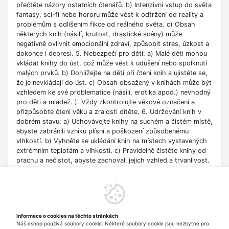
přečtěte názory ostatních čtenářů. b) Intenzivní vstup do světa
fantasy, sci-fi nebo hororu může vést k odtržení od reality a
problémům s odlišením fikce od reálného světa. c) Obsah
některých knih (násilí, krutost, drastické scény) může
negativně ovlivnit emocionální zdraví, způsobit stres, úzkost a
dokonce i depresi. 5. Nebezpečí pro děti: a) Malé děti mohou
vkládat knihy do úst, což může vést k udušení nebo spolknutí
malých prvků. b) Dohlížejte na děti při čtení knih a ujistěte se,
že je nevkládají do úst. c) Obsah obsažený v knihách může být
vzhledem ke své problematice (násilí, erotika apod.) nevhodný
pro děti a mládež. ). Vždy zkontrolujte věkové označení a
přizpůsobte čtení věku a zralosti dítěte. 6. Udržování knih v
dobrém stavu: a) Uchovávejte knihy na suchém a čistém místě,
abyste zabránili vzniku plísní a poškození způsobenému
vlhkostí. b) Vyhněte se ukládání knih na místech vystavených
extrémním teplotám a vlhkosti. c) Pravidelně čistěte knihy od
prachu a nečistot, abyste zachovali jejich vzhled a trvanlivost.
7. Zdroje informací: a) Ověřte si důvěryhodnost informací
obsažených v knize, zejména pokud je používáte pro
vzdělávací nebo profesní účely. b) Věnujte pozornost datu
vydání, protože znalosti v některých oblastech se rychle
deaktualizují. c) Při používání odkazů nebo internetových
Informace o cookies na těchto stránkách
zdrojů uvedených v knize buďte opatrní a dodržujte pravidla
Náš eshop používá soubory cookie. Některé soubory cookie jsou nezbytné pro
bezpečnosti na síti. 8. Autorská práva: a) Dodržujte autorská