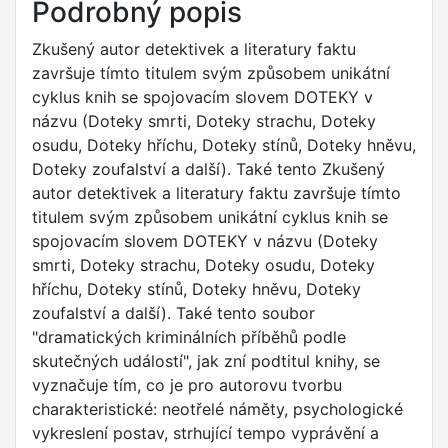
Podrobný popis
Zkušený autor detektivek a literatury faktu
završuje tímto titulem svým způsobem unikátní
cyklus knih se spojovacím slovem DOTEKY v
názvu (Doteky smrti, Doteky strachu, Doteky
osudu, Doteky hříchu, Doteky stínů, Doteky hněvu,
Doteky zoufalství a další). Také tento Zkušený
autor detektivek a literatury faktu završuje tímto
titulem svým způsobem unikátní cyklus knih se
spojovacím slovem DOTEKY v názvu (Doteky
smrti, Doteky strachu, Doteky osudu, Doteky
hříchu, Doteky stínů, Doteky hněvu, Doteky
zoufalství a další). Také tento soubor
"dramatických kriminálních příběhů podle
skutečných událostí", jak zní podtitul knihy, se
vyznačuje tím, co je pro autorovu tvorbu
charakteristické: neotřelé náměty, psychologické
vykreslení postav, strhující tempo vyprávění a