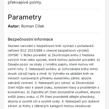
překvapivé pointy.
Parametry
Autor:
Roman Cílek
Bezpečnostní informace
Seznam varování o bezpečnosti knih vychází z požadavků
nařízení (EU) 2023/988 o obecné bezpečnosti výrobků
(GPSR): 1. Riziko poranění: a) Zkontrolujte knihu z hlediska
ostrých hran nebo sponek, které mohou způsobit poranění. b)
Dávejte pozor na obaly z tvrdého papíru, které mohou mít
ostré rohy. 2. Nebezpečí požáru: a) Uchovávejte knihy mimo
dosah zdrojů tepla a ohně. b) Vyhněte se ukládání knih na
místech vystavených přímému slunečnímu záření, abyste
zabránili vznícení. 3. Nebezpečí pro zdraví: a) Dlouhodobé
čtení může vést k únavě zraku, bolestem hlavy a problémům s
koncentrací. b) Zajistěte při čtení dostatečné osvětlení, abyste
snížili únavu zraku. c) Při čtení pravidelně dělejte přestávky,
abyste si uvolnili oči a uvolnili svaly. 4. Nebezpečí pro duševní
zdraví: a) Knihy z některých kategorií mohou obsahovat