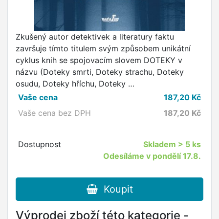
Zkušený autor detektivek a literatury faktu
završuje tímto titulem svým způsobem unikátní
cyklus knih se spojovacím slovem DOTEKY v
názvu (Doteky smrti, Doteky strachu, Doteky
osudu, Doteky hříchu, Doteky …
Vaše cena
187,20
Kč
Vaše cena bez DPH
187,20
Kč
Dostupnost
Skladem
> 5 ks
Odesíláme v pondělí 17.8.
Koupit
Výprodej zboží této kategorie -