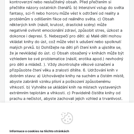
kontroverzní nebo neslučitelný obsah. Před přečtením si
přečtěte názory ostatních čtenářů. b) Intenzivní vstup do světa
fantasy, sci-fi nebo hororu může vést k odtržení od reality a
problémům s odlišením fikce od reálného světa. c) Obsah
některých knih (násilí, krutost, drastické scény) může
negativně ovlivnit emocionální zdraví, způsobit stres, úzkost a
dokonce i depresi. 5. Nebezpečí pro děti: a) Malé děti mohou
vkládat knihy do úst, což může vést k udušení nebo spolknutí
malých prvků. b) Dohlížejte na děti při čtení knih a ujistěte se,
že je nevkládají do úst. c) Obsah obsažený v knihách může být
vzhledem ke své problematice (násilí, erotika apod.) nevhodný
pro děti a mládež. ). Vždy zkontrolujte věkové označení a
přizpůsobte čtení věku a zralosti dítěte. 6. Udržování knih v
dobrém stavu: a) Uchovávejte knihy na suchém a čistém místě,
abyste zabránili vzniku plísní a poškození způsobenému
vlhkostí. b) Vyhněte se ukládání knih na místech vystavených
extrémním teplotám a vlhkosti. c) Pravidelně čistěte knihy od
prachu a nečistot, abyste zachovali jejich vzhled a trvanlivost.
7. Zdroje informací: a) Ověřte si důvěryhodnost informací
obsažených v knize, zejména pokud je používáte pro
vzdělávací nebo profesní účely. b) Věnujte pozornost datu
vydání, protože znalosti v některých oblastech se rychle
deaktualizují. c) Při používání odkazů nebo internetových
Informace o cookies na těchto stránkách
zdrojů uvedených v knize buďte opatrní a dodržujte pravidla