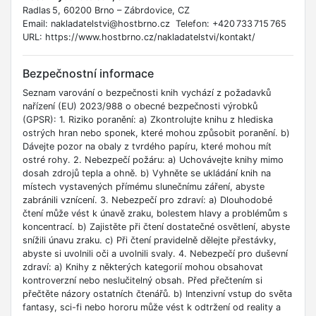
Radlas 5, 60200 Brno – Zábrdovice, CZ
Email: nakladatelstvi@hostbrno.cz Telefon: +420 733 715 765
URL: https://www.hostbrno.cz/nakladatelstvi/kontakt/
Bezpečnostní informace
Seznam varování o bezpečnosti knih vychází z požadavků
nařízení (EU) 2023/988 o obecné bezpečnosti výrobků
(GPSR): 1. Riziko poranění: a) Zkontrolujte knihu z hlediska
ostrých hran nebo sponek, které mohou způsobit poranění. b)
Dávejte pozor na obaly z tvrdého papíru, které mohou mít
ostré rohy. 2. Nebezpečí požáru: a) Uchovávejte knihy mimo
dosah zdrojů tepla a ohně. b) Vyhněte se ukládání knih na
místech vystavených přímému slunečnímu záření, abyste
zabránili vznícení. 3. Nebezpečí pro zdraví: a) Dlouhodobé
čtení může vést k únavě zraku, bolestem hlavy a problémům s
koncentrací. b) Zajistěte při čtení dostatečné osvětlení, abyste
snížili únavu zraku. c) Při čtení pravidelně dělejte přestávky,
abyste si uvolnili oči a uvolnili svaly. 4. Nebezpečí pro duševní
zdraví: a) Knihy z některých kategorií mohou obsahovat
kontroverzní nebo neslučitelný obsah. Před přečtením si
přečtěte názory ostatních čtenářů. b) Intenzivní vstup do světa
fantasy, sci-fi nebo hororu může vést k odtržení od reality a