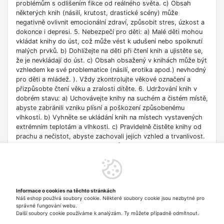
problémům s odlišením fikce od reálného světa. c) Obsah
některých knih (násilí, krutost, drastické scény) může
negativně ovlivnit emocionální zdraví, způsobit stres, úzkost a
dokonce i depresi. 5. Nebezpečí pro děti: a) Malé děti mohou
vkládat knihy do úst, což může vést k udušení nebo spolknutí
malých prvků. b) Dohlížejte na děti při čtení knih a ujistěte se,
že je nevkládají do úst. c) Obsah obsažený v knihách může být
vzhledem ke své problematice (násilí, erotika apod.) nevhodný
pro děti a mládež. ). Vždy zkontrolujte věkové označení a
přizpůsobte čtení věku a zralosti dítěte. 6. Udržování knih v
dobrém stavu: a) Uchovávejte knihy na suchém a čistém místě,
abyste zabránili vzniku plísní a poškození způsobenému
vlhkostí. b) Vyhněte se ukládání knih na místech vystavených
extrémním teplotám a vlhkosti. c) Pravidelně čistěte knihy od
prachu a nečistot, abyste zachovali jejich vzhled a trvanlivost.
7. Zdroje informací: a) Ověřte si důvěryhodnost informací
obsažených v knize, zejména pokud je používáte pro
vzdělávací nebo profesní účely. b) Věnujte pozornost datu
vydání, protože znalosti v některých oblastech se rychle
deaktualizují. c) Při používání odkazů nebo internetových
Informace o cookies na těchto stránkách
zdrojů uvedených v knize buďte opatrní a dodržujte pravidla
Náš eshop používá soubory cookie. Některé soubory cookie jsou nezbytné pro
bezpečnosti na síti. 8. Autorská práva: a) Dodržujte autorská
správné fungování webu.
práva obsahu zpřístupněného v knize.
Další soubory cookie používáme k analýzám. Ty můžete případně odmítnout.