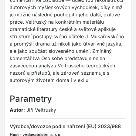
komentáři Iva Osolsobě — důležitou rekonstrukci
autorových myšlenkových východisek, díky nimž
je možné následně pochopit i jeho další, exilové
práce. Veltruský na konkrétním materiálu
dramatické literatury české a světové aplikuje
strukturní postupy svého učitele J. Mukařovského
a promýšlí drama už nikoli jako útvar vně jazyka,
ale jako součást slovesného umění. Zmíněný
komentář Iva Osolsobě představuje nejen
zasvěcenou analýzu Veltruského teoretických
názorů a přístupů, ale zároveň seznamuje s
autorovým životem doma i v exilu.
Parametry
Autor:
Jiří Veltruský
Výrobce/dovozce podle nařízení (EU) 2023/988
Host - vydavatelství, s. r. o.