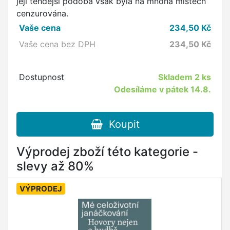
její tehdejší podoba však byla na mnoha místech
cenzurována.
Vaše cena
234,50
Kč
Vaše cena bez DPH
234,50
Kč
Dostupnost
Skladem
2 ks
Odesíláme v pátek 14.8.
Koupit
Výprodej zboží této kategorie -
slevy až 80%
VÝPRODEJ