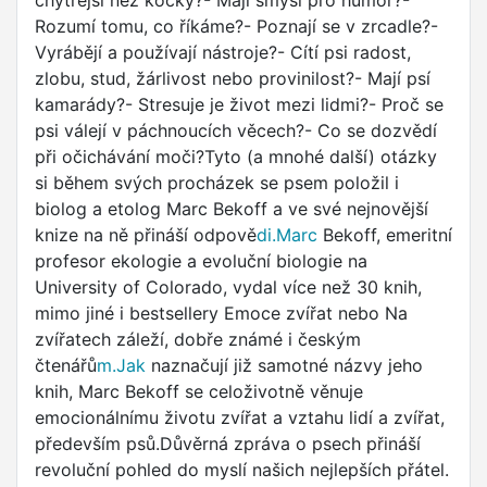
chytřejší než kočky?- Mají smysl pro humor?-
Rozumí tomu, co říkáme?- Poznají se v zrcadle?-
Vyrábějí a používají nástroje?- Cítí psi radost,
zlobu, stud, žárlivost nebo provinilost?- Mají psí
kamarády?- Stresuje je život mezi lidmi?- Proč se
psi válejí v páchnoucích věcech?- Co se dozvědí
při očichávání moči?Tyto (a mnohé další) otázky
si během svých procházek se psem položil i
biolog a etolog Marc Bekoff a ve své nejnovější
knize na ně přináší odpově
di.Marc
Bekoff, emeritní
profesor ekologie a evoluční biologie na
University of Colorado, vydal více než 30 knih,
mimo jiné i bestsellery Emoce zvířat nebo Na
zvířatech záleží, dobře známé i českým
čtenářů
m.Jak
naznačují již samotné názvy jeho
knih, Marc Bekoff se celoživotně věnuje
emocionálnímu životu zvířat a vztahu lidí a zvířat,
především psů.Důvěrná zpráva o psech přináší
revoluční pohled do myslí našich nejlepších přátel.