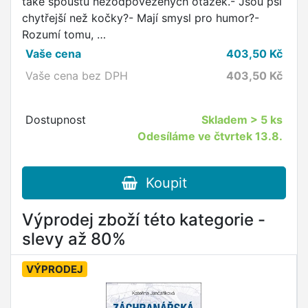
také spoustu nezodpovězených otázek.- Jsou psi
chytřejší než kočky?- Mají smysl pro humor?-
Rozumí tomu, …
Vaše cena
403,50
Kč
Vaše cena bez DPH
403,50
Kč
Dostupnost
Skladem
> 5 ks
Odesíláme ve čtvrtek 13.8.
Koupit
Výprodej zboží této kategorie -
slevy až 80%
VÝPRODEJ