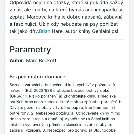
Odpovídá nejen na otázky, které si pokládá každý
z nás, ale i na ty, na které by nás ani nenapadlo se
zeptat. Marcova kniha je dobře napsaná, zábavná
a fascinující. Už nikdy nebudete na psy pohlížet
tak jako dří
v.Brian
Hare, autor knihy Geniální psi
Parametry
Autor:
Marc Beckoff
Bezpečnostní informace
Seznam varování o bezpečnosti knih vychází z požadavků
nařízení (EU) 2023/988 o obecné bezpečnosti výrobků
(GPSR): 1. Riziko poranění: a) Zkontrolujte knihu z hlediska
ostrých hran nebo sponek, které mohou způsobit poranění. b)
Dávejte pozor na obaly z tvrdého papíru, které mohou mít
ostré rohy. 2. Nebezpečí požáru: a) Uchovávejte knihy mimo
dosah zdrojů tepla a ohně. b) Vyhněte se ukládání knih na
místech vystavených přímému slunečnímu záření, abyste
zabránili vznícení. 3. Nebezpečí pro zdraví: a) Dlouhodobé