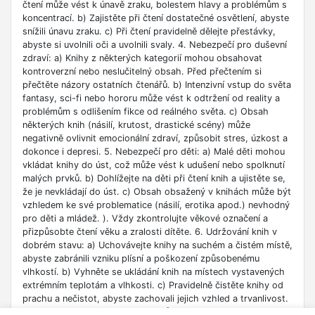
čtení může vést k únavě zraku, bolestem hlavy a problémům s
koncentrací. b) Zajistěte při čtení dostatečné osvětlení, abyste
snížili únavu zraku. c) Při čtení pravidelně dělejte přestávky,
abyste si uvolnili oči a uvolnili svaly. 4. Nebezpečí pro duševní
zdraví: a) Knihy z některých kategorií mohou obsahovat
kontroverzní nebo neslučitelný obsah. Před přečtením si
přečtěte názory ostatních čtenářů. b) Intenzivní vstup do světa
fantasy, sci-fi nebo hororu může vést k odtržení od reality a
problémům s odlišením fikce od reálného světa. c) Obsah
některých knih (násilí, krutost, drastické scény) může
negativně ovlivnit emocionální zdraví, způsobit stres, úzkost a
dokonce i depresi. 5. Nebezpečí pro děti: a) Malé děti mohou
vkládat knihy do úst, což může vést k udušení nebo spolknutí
malých prvků. b) Dohlížejte na děti při čtení knih a ujistěte se,
že je nevkládají do úst. c) Obsah obsažený v knihách může být
vzhledem ke své problematice (násilí, erotika apod.) nevhodný
pro děti a mládež. ). Vždy zkontrolujte věkové označení a
přizpůsobte čtení věku a zralosti dítěte. 6. Udržování knih v
dobrém stavu: a) Uchovávejte knihy na suchém a čistém místě,
abyste zabránili vzniku plísní a poškození způsobenému
vlhkostí. b) Vyhněte se ukládání knih na místech vystavených
extrémním teplotám a vlhkosti. c) Pravidelně čistěte knihy od
prachu a nečistot, abyste zachovali jejich vzhled a trvanlivost.
7. Zdroje informací: a) Ověřte si důvěryhodnost informací