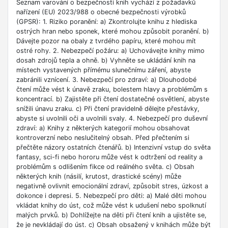
Seznam varování o bezpečnosti knih vychází z požadavků
nařízení (EU) 2023/988 o obecné bezpečnosti výrobků
(GPSR): 1. Riziko poranění: a) Zkontrolujte knihu z hlediska
ostrých hran nebo sponek, které mohou způsobit poranění. b)
Dávejte pozor na obaly z tvrdého papíru, které mohou mít
ostré rohy. 2. Nebezpečí požáru: a) Uchovávejte knihy mimo
dosah zdrojů tepla a ohně. b) Vyhněte se ukládání knih na
místech vystavených přímému slunečnímu záření, abyste
zabránili vznícení. 3. Nebezpečí pro zdraví: a) Dlouhodobé
čtení může vést k únavě zraku, bolestem hlavy a problémům s
koncentrací. b) Zajistěte při čtení dostatečné osvětlení, abyste
snížili únavu zraku. c) Při čtení pravidelně dělejte přestávky,
abyste si uvolnili oči a uvolnili svaly. 4. Nebezpečí pro duševní
zdraví: a) Knihy z některých kategorií mohou obsahovat
kontroverzní nebo neslučitelný obsah. Před přečtením si
přečtěte názory ostatních čtenářů. b) Intenzivní vstup do světa
fantasy, sci-fi nebo hororu může vést k odtržení od reality a
problémům s odlišením fikce od reálného světa. c) Obsah
některých knih (násilí, krutost, drastické scény) může
negativně ovlivnit emocionální zdraví, způsobit stres, úzkost a
dokonce i depresi. 5. Nebezpečí pro děti: a) Malé děti mohou
vkládat knihy do úst, což může vést k udušení nebo spolknutí
malých prvků. b) Dohlížejte na děti při čtení knih a ujistěte se,
že je nevkládají do úst. c) Obsah obsažený v knihách může být