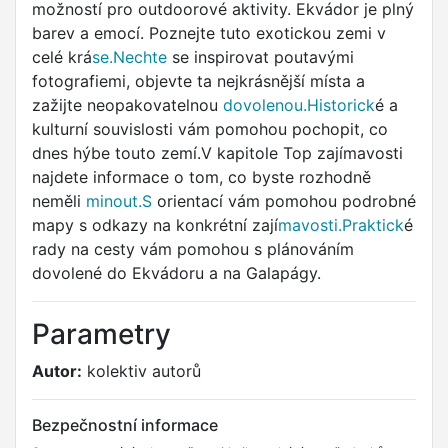
možností pro outdoorové aktivity. Ekvádor je plný
barev a emocí. Poznejte tuto exotickou zemi v
celé krá
se.Nechte
se inspirovat poutavými
fotografiemi, objevte ta nejkrásnější místa a
zažijte neopakovatelnou
dovolenou.Historick
é a
kulturní souvislosti vám pomohou pochopit, co
dnes hýbe touto zemí.V kapitole Top zajímavosti
najdete informace o tom, co byste rozhodně
neměli
minout.S
orientací vám pomohou podrobné
mapy s odkazy na konkrétní zají
mavosti.Praktick
é
rady na cesty vám pomohou s plánováním
dovolené do Ekvádoru a na Galapágy.
Parametry
Autor:
kolektiv autorů
Bezpečnostní informace